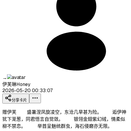
→
伊芙琳Honey
2026-05-20 00:33:07
分享卡片
赠伊芙 盛暑涅凤旋凌空，东沧几旱甚为险。 逅伊神
犹下茏葱，同君悟言自觉敛。 银翎金翅紫幻绒，情柔似
柳不禁恋。 举首呈魅统群虫，海石侵磨亦无限。