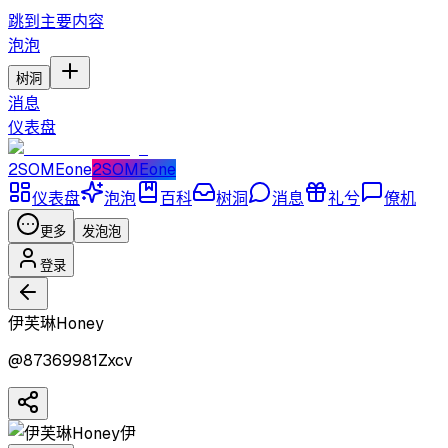
跳到主要内容
泡泡
树洞
消息
仪表盘
2SOMEone
2SOMEone
仪表盘
泡泡
百科
树洞
消息
礼兮
僚机
更多
发泡泡
登录
伊芙琳Honey
@
87369981Zxcv
伊