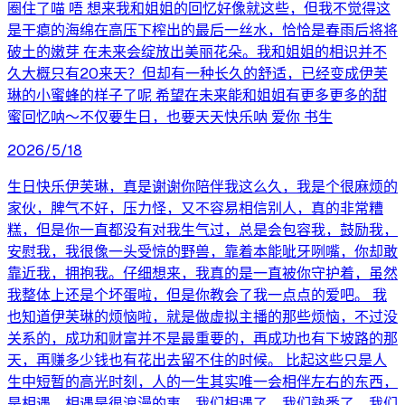
圈住了喵 唔 想来我和姐姐的回忆好像就这些，但我不觉得这
是干瘪的海绵在高压下榨出的最后一丝水，恰恰是春雨后将将
破土的嫩芽 在未来会绽放出美丽花朵。我和姐姐的相识并不
久大概只有20来天？但却有一种长久的舒适，已经变成伊芙
琳的小蜜蜂的样子了呢 希望在未来能和姐姐有更多更多的甜
蜜回忆呐～不仅要生日，也要天天快乐呐 爱你 书生
2026/5/18
生日快乐伊芙琳，真是谢谢你陪伴我这么久，我是个很麻烦的
家伙，脾气不好，压力怪，又不容易相信别人，真的非常糟
糕，但是你一直都没有对我生气过，总是会包容我，鼓励我，
安慰我，我很像一头受惊的野兽，靠着本能呲牙咧嘴，你却敢
靠近我，拥抱我。仔细想来，我真的是一直被你守护着，虽然
我整体上还是个坏蛋啦，但是你教会了我一点点的爱吧。 我
也知道伊芙琳的烦恼啦，就是做虚拟主播的那些烦恼，不过没
关系的，成功和财富并不是最重要的，再成功也有下坡路的那
天，再赚多少钱也有花出去留不住的时候。 比起这些只是人
生中短暂的高光时刻，人的一生其实唯一会相伴左右的东西，
是相遇。相遇是很浪漫的事，我们相遇了，我们熟悉了，我们