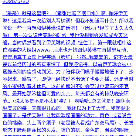
2026/5/20
（敲敲）就是这里吧？ （紧张地咽了咽口水）啊…你好伊芙
琳！这是我第一次给别人写树洞！但我不知道写什么！所以我
就说一些一直想和伊芙琳说的话吧！（因为已经等了太久太久
啦） 第一次认识伊芙琳的时候…我也没想到会发展成今天这
般，当时偶然看到了伊芙琳的视频…怔住了，第一眼就相中这
位温柔的大姐姐www。后来也开始跟伊芙琳在直播里互动，
慢慢地真正喜欢上伊芙琳（脸红） 虽然…我笨笨的，记不太清
楚以前经历过的所有事情了…但我还记得，以前伊芙琳会被小
蜜蜂离别的信感动到哭、为了陪伴我们嗓子慢慢地低下了，沙
哑起来、感冒了，即使已经快说不出话了也要开播，还是当时
的小蜜蜂劝着才休息、以前的那时不时会穿过电流声的麦克
风、最开始那笨拙但可爱的亲亲、每天都会有的排队晚安环
节…（说太多是不是不太好哇？） 啊哈哈…总之就是！跟伊芙
琳度过的每一天都很开心的！ 我还以为上了大学，我就很少
画画了，是伊芙琳！让我能激起画画的动力。黄色…或者说金
色的挑染、头上两个须子（老是被人看成广东双马尾）、长发
形态下脸两侧蓬松的头发、嘴角的痣、金色的，温柔的眼睛，