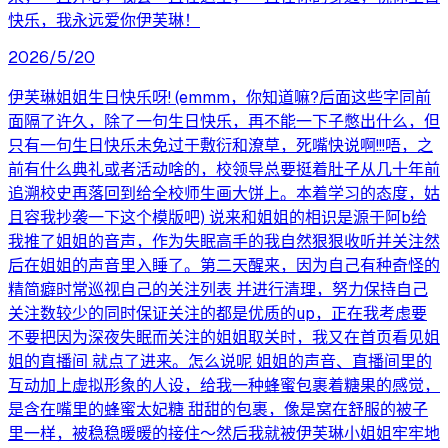
快乐，我永远爱你伊芙琳！
2026/5/20
伊芙琳姐姐生日快乐呀! (emmm，你知道嘛?后面这些字同前
面隔了许久，除了一句生日快乐，再不能一下子憋出什么，但
只有一句生日快乐未免过于敷衍和潦草，死嘴快说啊!!!唔，之
前有什么典礼或者活动啥的，校领导总要挺着肚子从几十年前
追溯校史再落回到给全校师生画大饼上。本着学习的态度，姑
且容我抄袭一下这个模版吧) 说来和姐姐的相识是源于阿b给
我推了姐姐的音声，作为失眠高手的我自然狠狠收听并关注然
后在姐姐的声音里入睡了。第二天醒来，因为自己有种奇怪的
精简癖时常巡视自己的关注列表 并进行清理，努力保持自己
关注数较少的同时保证关注的都是优质的up，正在我考虑要
不要把因为深夜失眠而关注的姐姐取关时，我又在首页看见姐
姐的直播间 就点了进来。怎么说呢 姐姐的声音、直播间里的
互动加上虚拟形象的人设，给我一种蜂蜜包裹着糖果的感觉，
是含在嘴里的蜂蜜太妃糖 甜甜的包裹，像是窝在舒服的被子
里一样，被稳稳暖暖的接住～然后我就被伊芙琳小姐姐牢牢地