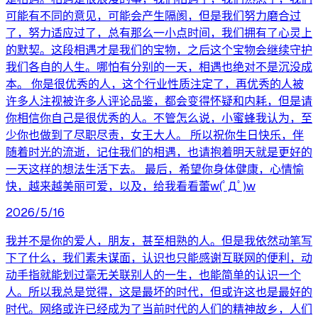
可能有不同的意见，可能会产生隔阂，但是我们努力磨合过
了，努力适应过了，总有那么一小点时间，我们拥有了心灵上
的默契。这段相遇才是我们的宝物，之后这个宝物会继续守护
我们各自的人生。哪怕有分别的一天，相遇也绝对不是沉没成
本。 你是很优秀的人，这个行业性质注定了，再优秀的人被
许多人注视被许多人评论品鉴，都会变得怀疑和内耗，但是请
你相信你自己是很优秀的人。不管怎么说，小蜜蜂我认为，至
少你也做到了尽职尽责，女王大人。 所以祝你生日快乐，伴
随着时光的流逝，记住我们的相遇，也请抱着明天就是更好的
一天这样的想法生活下去。 最后，希望你身体健康，心情愉
快，越来越美丽可爱，以及，给我看看蕾w(ﾟДﾟ)w
2026/5/16
我并不是你的爱人，朋友，甚至相熟的人。但是我依然动笔写
下了什么，我们素未谋面，认识也只能感谢互联网的便利，动
动手指就能划过毫无关联别人的一生，也能简单的认识一个
人。所以我总是觉得，这是最坏的时代，但或许这也是最好的
时代。网络或许已经成为了当前时代的人们的精神故乡，人们