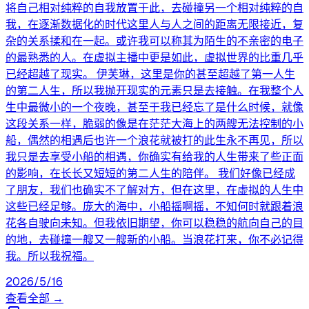
将自己相对纯粹的自我放置于此，去碰撞另一个相对纯粹的自
我，在逐渐数据化的时代这里人与人之间的距离无限接近，复
杂的关系揉和在一起。或许我可以称其为陌生的不亲密的电子
的最熟悉的人。在虚拟主播中更是如此，虚拟世界的比重几乎
已经超越了现实。 伊芙琳，这里是你的甚至超越了第一人生
的第二人生，所以我抛开现实的元素只是去接触。在我整个人
生中最微小的一个夜晚，甚至于我已经忘了是什么时候，就像
这段关系一样，脆弱的像是在茫茫大海上的两艘无法控制的小
船，偶然的相遇后也许一个浪花就被打的此生永不再见，所以
我只是去享受小船的相遇，你确实有给我的人生带来了些正面
的影响，在长长又短短的第二人生的陪伴。 我们好像已经成
了朋友，我们也确实不了解对方，但在这里，在虚拟的人生中
这些已经足够。庞大的海中，小船摇啊摇，不知何时就跟着浪
花各自驶向未知。但我依旧期望，你可以稳稳的航向自己的目
的地，去碰撞一艘又一艘新的小船。当浪花打来，你不必记得
我。所以我祝福。
2026/5/16
查看全部 →