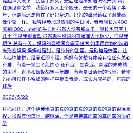
提起笔又放下，犹豫了好久，最后还是不知道怎么开头 妈，
在遇见你之前，我给好多人上个舰长，最长的一个我续了半
年，但最后还是留在了妈妈身边。妈妈的蜂巢给我了温馨感，
像个家一样。 我曾经参加过热闹的生日回，看着舰长从400
涨到1000，妈妈的生日回虽然人没有那么多，舰长也只有十
几个 但是我很喜欢 虽然现在妈妈的直播间人比较少，但是我
相信 总有一天，妈妈的直播间会座无虚席 如果用食物的味道
来形容妈妈 妈妈就是甜，是纯粹的甜蜜。是砂糖是蜂蜜，让
人心情愉悦，是靠近即幸福。妈妈有梦想有体谅有信任有关心
有爱，有着一颗金子般的心 还有涩，是青涩。青涩的未成熟
的主播，直播和做饭都笨手笨脚，有着夏日清新的气息。希望
妈妈可以在小蜜蜂的呵护中褪去青涩，成长为成熟的，可靠的
蜂后
2026/5/22
拜托拜托，这个伊芙琳真的真的真的真的真的真的真的很温柔
捏，虽然其他道具一踏糊涂，但是亲亲真的真的真的真的很好
听