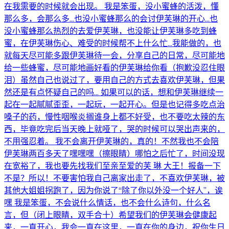
在我需要的时候就会出现。 我是笨蛋，没小蜜蜂的活泼，懂
那么多，会那么多…也没小蜜蜂那么的会讨伊芙琳的开心…也
没小蜜蜂那么热烈的去爱伊芙琳，也没能让伊芙琳多吃到蜂
蜜，在伊芙琳伤心、难受的时候帮不上什么忙…我能做的，也
就每天尽可能多跟伊芙琳待一会，分享自己的日常，尽可能地
给一些蜂蜜，尽可能地画好看的伊芙琳给你看（抱歉没忍住眼
泪）虽然自己也说过了，要用自己的方式去喜欢伊芙琳，但果
然还是有点怀疑自己的吗… 如果可以的话，想和伊芙琳继续一
起在一起腻腻歪歪，一起玩，一起开心。但是也记得多吃点治
嗓子的药，慢性咽喉炎搁谁身上都不好受，也不要吃太辣的东
西，毕竟吃完后当天晚上就哑了，哭的时候可以哭出声来的，
不用强忍着。 我不会离开伊芙琳的，真的！不然我也不会陪
伊芙琳两百多天了嘿嘿嘿（擦眼睛）哪怕之后忙了，时间没现
在宽裕了，我也要先找我们至亲至爱的芙 琳 大王！报备一下
不是？所以！不要害怕我自己离家出走了，不喜欢伊芙琳，被
其他大姐姐拐跑了，因为你说了“除了你以外没一个好人”，诶
嘿 我是笨蛋，不会说什么情话，也不会什么诗句，什么名
言，但（闭上眼睛，双手合十）希望我们的伊芙琳会健康起
来，一直开心，我会一直在这里，一直在你的身边，祝你生日