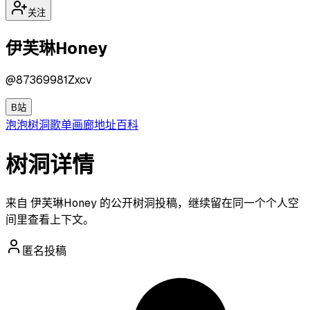
关注
伊芙琳Honey
@
87369981Zxcv
B站
泡泡
树洞
歌单
画廊
地址
百科
树洞详情
来自 伊芙琳Honey 的公开树洞投稿，继续留在同一个个人空
间里查看上下文。
匿名投稿