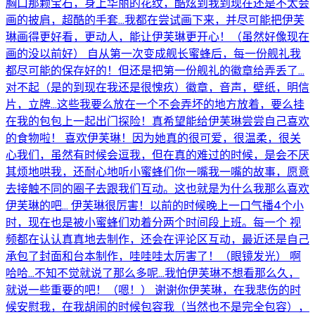
胸口那颗宝石，身上华丽的花纹，酷炫到我到现在还是不太会
画的披肩，超酷的手套…我都在尝试画下来，并尽可能把伊芙
琳画得更好看，更动人，能让伊芙琳更开心！（虽然好像现在
画的没以前好） 自从第一次变成舰长蜜蜂后，每一份舰礼我
都尽可能的保存好的！但还是把第一份舰礼的徽章给弄丢了…
对不起（是的到现在我还是很愧疚）徽章，音声，壁纸，明信
片，立牌…这些我要么放在一个不会弄坏的地方放着，要么挂
在我的包包上一起出门探险！真希望能给伊芙琳尝尝自己喜欢
的食物啦！ 喜欢伊芙琳！因为她真的很可爱，很温柔，很关
心我们，虽然有时候会逗我，但在真的难过的时候，是会不厌
其烦地哄我，还耐心地听小蜜蜂们你一嘴我一嘴的故事，愿意
去接触不同的圈子去跟我们互动。这也就是为什么我那么喜欢
伊芙琳的吧… 伊芙琳很厉害！以前的时候晚上一口气播4个小
时，现在也是被小蜜蜂们劝着分两个时间段上班。每一个 视
频都在认认真真地去制作，还会在评论区互动，最近还是自己
承包了封面和台本制作，哇哇哇太厉害了！（眼镜发光） 啊
哈哈…不知不觉就说了那么多呢…我怕伊芙琳不想看那么久，
就说一些重要的吧！（嗯！） 谢谢你伊芙琳，在我悲伤的时
候安慰我，在我胡闹的时候包容我（当然也不是完全包容），