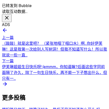
已转发到 Bubble
读取互动数据…
ADS
上一篇
（敲敲）就是这里吧？ （紧张地咽了咽口水）啊…你好伊芙
琳！这是我第一次给别人写树洞！但我不知道写什么！所以我
就说一些一直...
下一篇
伊芙琳姐姐生日快乐呀! (emmm，你知道嘛?后面这些字同前
面隔了许久，除了一句生日快乐，再不能一下子憋出什么，但
只有一...
更多投稿