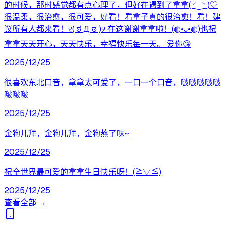
的时候，那时感觉都有点心理了，但好在遇到了拿拿( ◜‿◝ )♡
很温柔，很治愈，很可爱，好看！看拿子真的很治愈！看！建
议所有人都来看！୧( ಠ Д ಠ )୨ 在这谢谢拿拿啦！(◍•ᴗ•◍)也祝
拿拿天天开心，天天快乐，幸福快乐每一天。 爱你😘
2025/12/25
很喜欢东北口音，拿拿太可爱了，一口一个口音，啵啵啵啵啵
啵啵啵
2025/12/25
金狗儿拜，金狗儿拜，金狗熬了味~
2025/12/25
祝全世界最可爱的拿拿生日快乐呀！(≧▽≦)
2025/12/25
查看全部 →