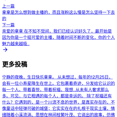
上一篇
拿拿是怎么想到做主播的，而且涨粉这么慢是怎么坚持一下去
的
下一篇
亲爱的拿拿 在不知不觉间，我们已经认识好久了，最开始是
因为你是一个挺可爱的主播，随着时间不断的变化，你的个人
魅力越来越吸...
更多投稿
宁静的夜晚，生日快乐拿拿。 从未想过，每年的12月25日，
会有一位小寿星降生在世上。它包裹着奇迹，分发给它认识的
每一个人。带着喜悦，带着祝福，我想...从未有人奢求那么
多。可见，与它相遇的每个人，都是幸运的。 除了祝福还有
什么？它遇到的，是一个川流不息的世界，是真实存在的，不
像童话中轻弹可破的城堡；它实实在在的扎根于现实土壤，情
绪随着小溪流淌、思想在林间枝繁叶茂、它说出的故事，仿佛