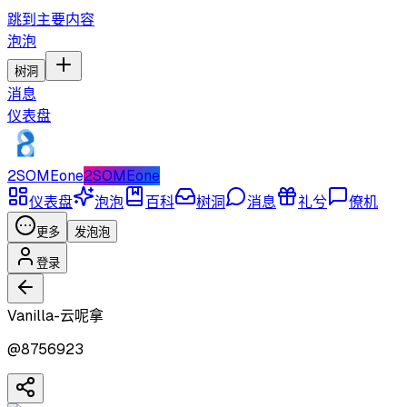
跳到主要内容
泡泡
树洞
消息
仪表盘
2SOMEone
2SOMEone
仪表盘
泡泡
百科
树洞
消息
礼兮
僚机
更多
发泡泡
登录
Vanilla-云呢拿
@
8756923