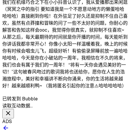
我们在机缘巧合之下在小小抖音认识了，我从爱播那出来闲逛
（冥冥之中的指引 要知道我是一个不愿意动地方的懒蛋哈哈
哈哈哈）直接刷到你啦！在外驻足了好久还是抑制不住自己喜
欢，虽然有点莽撞和冒昧的问了一些不太好的问题，你耐心的
解答和告知这样会ooc，我觉得你很真实，就抑制不住喜欢~
从那之后，每天最期待的时间就是你开播的时间，每天能听到
你讲话我都非常开心！你像小太阳一样温暖着我，晚上的时候
你有时候会唱虫儿飞，超级好听！有偷偷录屏睡前放一遍哈哈
哈哈哈，今天是你在小破站的一周年，我相信在不久的将来，
我们也会有属于我们的一周年！ “将有一天你会遇见美好的一
切！”这句被春风吻过的歌词我将也送给你，愿你在人生的浩
瀚旅程中，美好和幸福讲不断向你涌来，你的生活将越来越
好！越来越顺利鸭~ （我将匿名引起你的注意⚠️哈哈哈哈哈）
已转发到 Bubble
读取互动数据…
ADS