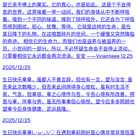
是它亲手捧上的果实。它的真心，亦是如此。 这是个不会停
息的世界，这意味着一举一动间，我们的身体从中不断呼吸
着。嗅到一个不同的味道，嗅到了除呼吸外，它还会为了呼吸
而感到困扰。担心、犹豫、等待。 它就是这样的生命，是在
某日降下的礼物，在这喧嚣碎片的世间，一个缓慢又突然降临
的奇迹。 相信它的生命力，而我们也是滋养与被滋养的一
员，小世间的一部分。所以...不必怀疑生命会不会停止流动，
只需要相信它永远都会再次流淌。安安 ——Vvianneee 12.25
2025/12/25
生日快乐拿拿，虽鄙人不善言辞，但也有一言，望与汝言: 虽
吾来此次数略少，但吾来此间感得身心放松，虽有时生活不
易，气急，但拿容，拿之心境传与吾，令吾心境有所改善，感
恩与拿，伴拿与旁，虽无所事事但心愉悦，望今后多多照顾也
望拿今后身体健康，武运昌隆。
2025/12/25
生日快乐拿拿(｡･ω･｡)ﾉ♡ 在遇到拿前刚好是心情非常非常低落