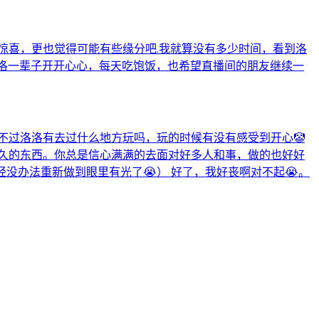
惊喜，更也觉得可能有些缘分吧.我就算没有多少时间，看到洛
洛一辈子开开心心，每天吃饱饭，也希望直播间的朋友继续一
不过洛洛有去过什么地方玩吗，玩的时候有没有感受到开心🤡
好久的东西。你总是信心满满的去面对好多人和事，做的也好好
经没办法重新做到眼里有光了😭） 好了，我好丧啊对不起😭。