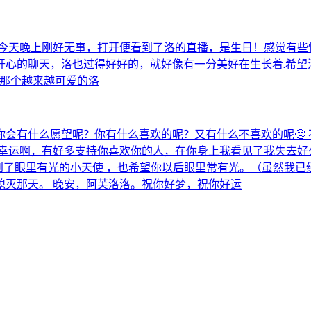
今天晚上刚好无事，打开便看到了洛的直播，是生日！感觉有些
开心的聊天，洛也过得好好的，就好像有一分美好在生长着.希望
o那个越来越可爱的洛
你会有什么愿望呢？你有什么喜欢的呢？又有什么不喜欢的呢🤔 
好幸运啊，有好多支持你喜欢你的人，在你身上我看见了我失去
看到了眼里有光的小天使 ，也希望你以后眼里常有光。（虽然我已
熄灭那天。 晚安，阿芙洛洛。祝你好梦，祝你好运