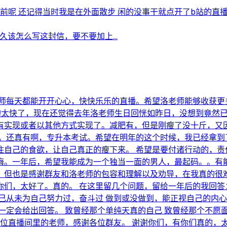
呢 还记得当时我是在外面散步 闲的没事干就点开了b站的直播界.
久该怎么写这封信，要不要加上...
每天都能开开心心，快快乐乐的直播。希望洛老师能够收获更多的洛惜
真的太快了，现在还觉得去年洛老师生日回恍如昨日，没想到竟然
有实现或者以其他方式实现了。减肥有，但是刚瘦了没十斤，又
。。还真有啊，专升本考试。希望在明年的这个时候，我已经拿到
住自己的食欲，让自己真正的瘦下来。 希望是要付诸行动的，责
。一年后，希望我能成为一个独当一面的男人，最起码。。有能
。但也是感谢群友和洛老师的包容和理解以及劝导，在我真的很
们，太好了。真的。 在这里留几个问题，留给一年后的我回答：
己从未为自己努力过，奋斗过 做到或没做到，能正视自己的内心
一定会给出回答。 致曾经那个单纯天真的自己 致曾经那个不愿面
直播间里的老师，感谢各位群友。 谢谢你们，有你们真的，太好了