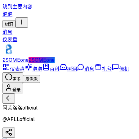
跳到主要内容
泡泡
树洞
消息
仪表盘
2SOMEone
2SOMEone
仪表盘
泡泡
百科
树洞
消息
礼兮
僚机
更多
发泡泡
登录
阿芙洛洛official
@
AFLLofficial