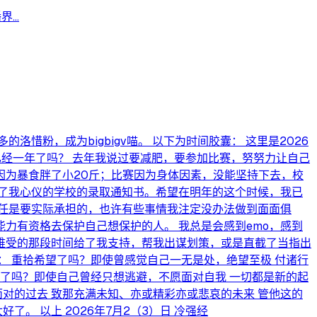
..
粉，成为bigbigv喵。 以下为时间胶囊： 这里是2026
已经一年了吗？ 去年我说过要减肥，要参加比赛，努努力让自己
因为暴食胖了小20斤；比赛因为身体因素，没能坚持下去，校
了我心仪的学校的录取通知书。希望在明年的这个时候，我已
任是要实际承担的，也许有些事情我注定没办法做到面面俱
力有资格去保护自己想保护的人。 我总是会感到emo，感到
难受的那段时间给了我支持，帮我出谋划策，或是直截了当指出
 重拾希望了吗？即使曾感觉自己一无是处，绝望至极 付诸行
了吗？即使自己曾经只想逃避，不愿面对自我 一切都是新的起
对的过去 致那充满未知、亦或精彩亦或悲哀的未来 管他这的
。 以上 2026年7月2（3）日 冷强经