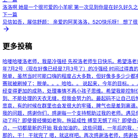
洛洛啊 她是一个很可爱的小羊呢 第一次见到你是在好久好久之前
下一篇
见信如吾，展信舒颜： 亲爱的阿芙洛洛，520快乐呀！ 想了很
更多投稿
哈喽哈喽洛老师，我是冷强经 先祝洛老师生日快乐。希望洛老师
年7月2号（现在好像已经是7月3号了）的冷强经 时间过得
脱单，虽然当时可能口嗨的程度占大多数，但好像多多少少都
赛就被刷掉了；脱单。。。哈哈。。 说起来，今年的目标。
经变得更加的成熟，处理事情不再小孩子思维。希望我能控制
到、不能处理的天衣无缝，但我会努力的。最起码不让自己后悔
悲哀，有的时候在群里也会发很大的牢骚，脾气也是差到离谱
我的问题，感谢你们，感谢每一个支持帮助过我的老师。遇见你
动了吗？即使曾经懒如老狗，拖延成性 搏至无憾了吗？即使自
点，一切都是新的开始 我会加油的，这些问题，一年后的我，
那的，干！ 干就完了 嗯，就这样吧。再次感谢洛老师，感谢各位