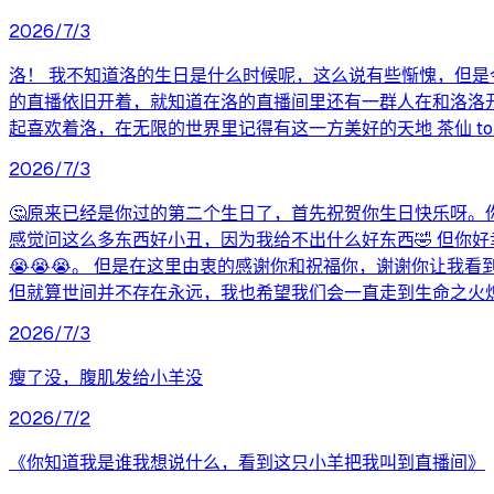
2026/7/3
洛！ 我不知道洛的生日是什么时候呢，这么说有些惭愧，但是
的直播依旧开着，就知道在洛的直播间里还有一群人在和洛洛
起喜欢着洛，在无限的世界里记得有这一方美好的天地 茶仙 t
2026/7/3
🤔原来已经是你过的第二个生日了，首先祝贺你生日快乐呀。
感觉问这么多东西好小丑，因为我给不出什么好东西🤣 但你
😭😭😭。 但是在这里由衷的感谢你和祝福你，谢谢你让我
但就算世间并不存在永远，我也希望我们会一直走到生命之火
2026/7/3
瘦了没，腹肌发给小羊没
2026/7/2
《你知道我是谁我想说什么，看到这只小羊把我叫到直播间》