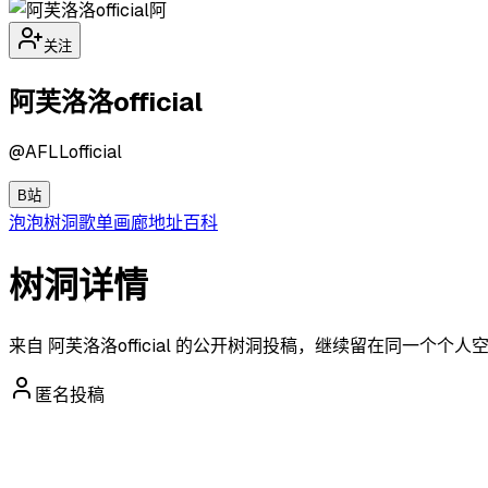
阿
关注
阿芙洛洛official
@
AFLLofficial
B站
泡泡
树洞
歌单
画廊
地址
百科
树洞详情
来自 阿芙洛洛official 的公开树洞投稿，继续留在同一个个
匿名投稿