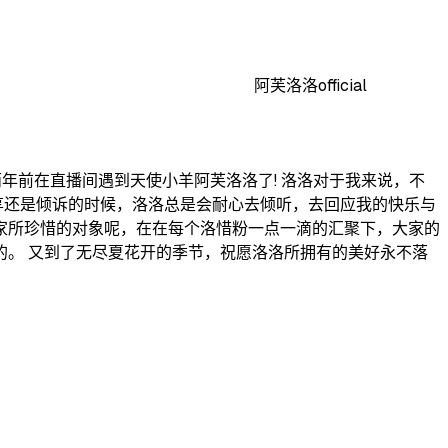
阿芙洛洛official
情就是两年前在直播间遇到天使小羊阿芙洛洛了! 洛洛对于我来说，不
享还是倾诉的时候，洛洛总是会耐心去倾听，去回应我的快乐与
家所珍惜的对象呢，在在每个洛惜粉一点一滴的汇聚下，大家的
。 又到了无尽夏花开的季节，祝愿洛洛所拥有的美好永不落