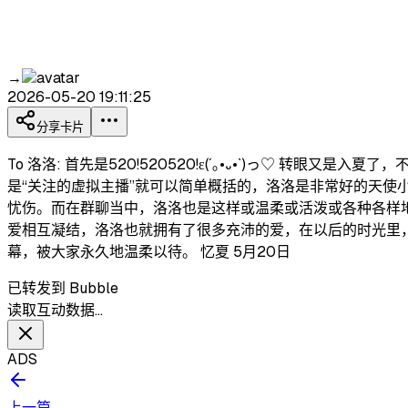
→
2026-05-20 19:11:25
分享卡片
To 洛洛: 首先是520!520520!ε(´｡•᎑•`)っ♡
是“关注的虚拟主播”就可以简单概括的，洛洛是非常好的天
忧伤。而在群聊当中，洛洛也是这样或温柔或活泼或各种各样
爱相互凝结，洛洛也就拥有了很多充沛的爱，在以后的时光里
幕，被大家永久地温柔以待。 忆夏 5月20日
已转发到 Bubble
读取互动数据…
ADS
上一篇