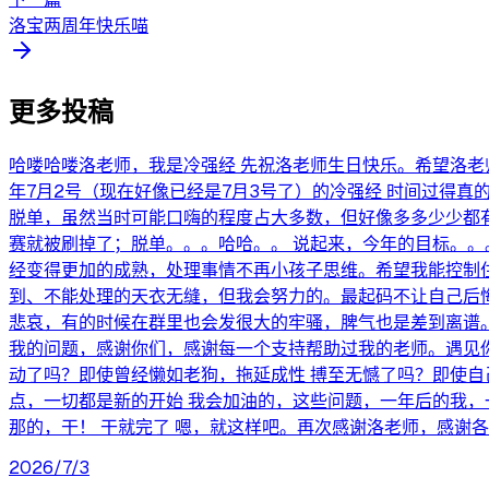
洛宝两周年快乐喵
更多投稿
哈喽哈喽洛老师，我是冷强经 先祝洛老师生日快乐。希望洛老师
年7月2号（现在好像已经是7月3号了）的冷强经 时间过得
脱单，虽然当时可能口嗨的程度占大多数，但好像多多少少都
赛就被刷掉了；脱单。。。哈哈。。 说起来，今年的目标。
经变得更加的成熟，处理事情不再小孩子思维。希望我能控制
到、不能处理的天衣无缝，但我会努力的。最起码不让自己后悔
悲哀，有的时候在群里也会发很大的牢骚，脾气也是差到离谱
我的问题，感谢你们，感谢每一个支持帮助过我的老师。遇见你
动了吗？即使曾经懒如老狗，拖延成性 搏至无憾了吗？即使自
点，一切都是新的开始 我会加油的，这些问题，一年后的我，
那的，干！ 干就完了 嗯，就这样吧。再次感谢洛老师，感谢各位
2026/7/3