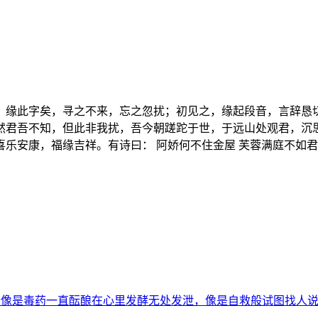
，缘此字矣，寻之不来，忘之忽扰；初见之，缘起段音，言辞恳
然君吾不知，但此非我扰，吾今朝蹉跎于世，于远山处观君，沉
安康，福缘吉祥。有诗曰： 阿娇何不住金屋 芙蓉满庭不如君 
像是毒药一直酝酿在心里发酵无处发泄，像是自救般试图找人说说话