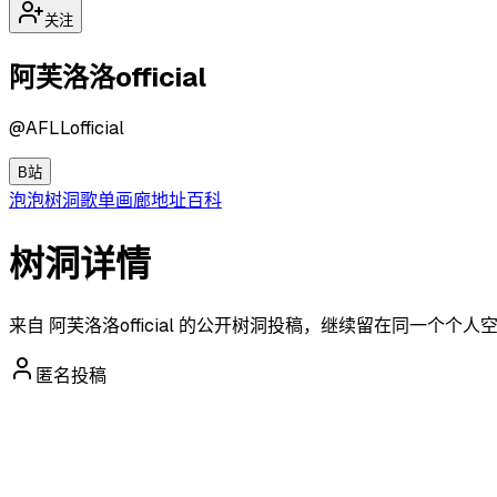
关注
阿芙洛洛official
@
AFLLofficial
B站
泡泡
树洞
歌单
画廊
地址
百科
树洞详情
来自 阿芙洛洛official 的公开树洞投稿，继续留在同一个个
匿名投稿