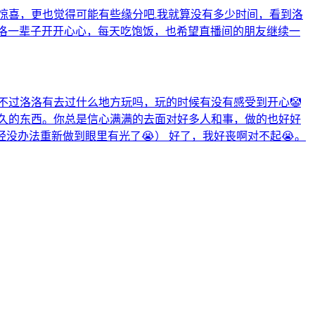
惊喜，更也觉得可能有些缘分吧.我就算没有多少时间，看到洛
洛一辈子开开心心，每天吃饱饭，也希望直播间的朋友继续一
不过洛洛有去过什么地方玩吗，玩的时候有没有感受到开心🤡
好久的东西。你总是信心满满的去面对好多人和事，做的也好好
经没办法重新做到眼里有光了😭） 好了，我好丧啊对不起😭。