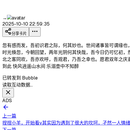
→
2025-10-10 22:59:35
分享卡片
忽有感而发，吾初识君之际，何其妙也。世间诸事皆可谓缘也
时光倏忽，今朝回望，两年光阴何其快哉，吾今日仍可忆初，
北之客同欢，吾亦欢呼，吾观君，乃吾之幸也。愿君双年之庆喜乐
到此 快风逍遥山水间 乐溺壶中不知醉
已转发到 Bubble
读取互动数据…
ADS
上一篇
捏捏小羊，开始看v其实因为遇到了很大的坎坷，孑然一人情绪
下一篇