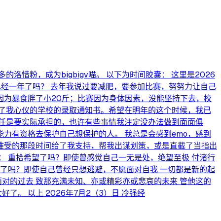
粉，成为bigbigv喵。 以下为时间胶囊： 这里是2026
已经一年了吗？ 去年我说过要减肥，要参加比赛，努努力让自己
因为暴食胖了小20斤；比赛因为身体因素，没能坚持下去，校
了我心仪的学校的录取通知书。希望在明年的这个时候，我已
任是要实际承担的，也许有些事情我注定没办法做到面面俱
力有资格去保护自己想保护的人。 我总是会感到emo，感到
难受的那段时间给了我支持，帮我出谋划策，或是直截了当指出
 重拾希望了吗？即使曾感觉自己一无是处，绝望至极 付诸行
了吗？即使自己曾经只想逃避，不愿面对自我 一切都是新的起
对的过去 致那充满未知、亦或精彩亦或悲哀的未来 管他这的
。 以上 2026年7月2（3）日 冷强经