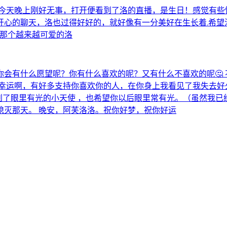
今天晚上刚好无事，打开便看到了洛的直播，是生日！感觉有些
开心的聊天，洛也过得好好的，就好像有一分美好在生长着.希望
o那个越来越可爱的洛
你会有什么愿望呢？你有什么喜欢的呢？又有什么不喜欢的呢🤔 
好幸运啊，有好多支持你喜欢你的人，在你身上我看见了我失去
看到了眼里有光的小天使 ，也希望你以后眼里常有光。（虽然我已
熄灭那天。 晚安，阿芙洛洛。祝你好梦，祝你好运