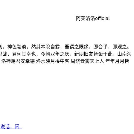
阿芙洛洛official
切，神色黯淡，然其本貌自露，吾谓之眼缘，即合乎，即观之。
思哉，君何其幸也，今朝双年之庆，新朋旧友皆聚于此，山南海
洛神赐君安幸德 洛水映月楼中客 周绕云雾天上人 年年月月皆
，闲...