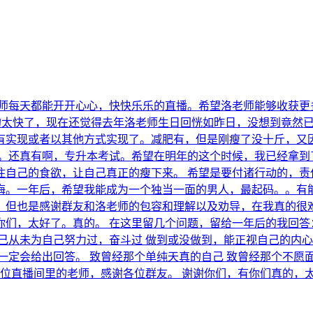
每天都能开开心心，快快乐乐的直播。希望洛老师能够收获更多的洛惜
真的太快了，现在还觉得去年洛老师生日回恍如昨日，没想到竟然
有实现或者以其他方式实现了。减肥有，但是刚瘦了没十斤，又
。。还真有啊，专升本考试。希望在明年的这个时候，我已经拿到
住自己的食欲，让自己真正的瘦下来。 希望是要付诸行动的，责
。一年后，希望我能成为一个独当一面的男人，最起码。。有能
。但也是感谢群友和洛老师的包容和理解以及劝导，在我真的很
们，太好了。真的。 在这里留几个问题，留给一年后的我回答：
己从未为自己努力过，奋斗过 做到或没做到，能正视自己的内心
一定会给出回答。 致曾经那个单纯天真的自己 致曾经那个不愿面
直播间里的老师，感谢各位群友。 谢谢你们，有你们真的，太好了