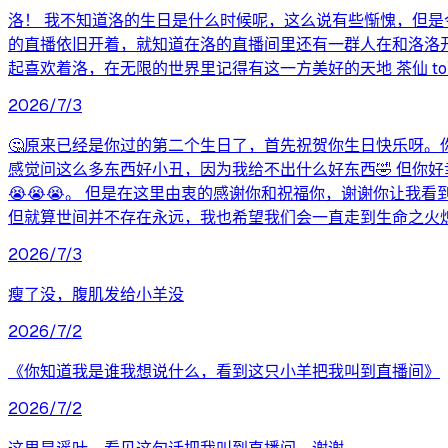
洛！ 我不知道洛的生日是什么时候呢，这么说有些惭愧，但是
的直播依旧开着，就知道在洛的直播间里还有一群人在和洛洛
起喜欢着洛，在无限的世界里记得有这一方美好的天地 茶仙 t
2026/7/3
🤔原来已经是你过的第二个生日了，首先祝贺你生日快乐呀。
感觉问这么多东西好小丑，因为我给不出什么好东西🤣 但你
😭😭😭。 但是在这里由衷的感谢你和祝福你，谢谢你让我
但就算世间并不存在永远，我也希望我们会一直走到生命之火
2026/7/3
瘦了没，腹肌发给小羊没
2026/7/2
《你知道我是谁我想说什么，看到这只小羊把我叫到直播间》
2026/7/2