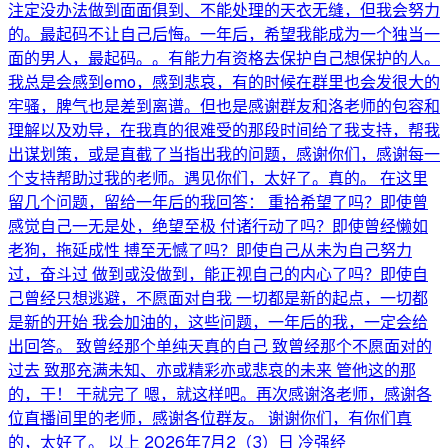
注定没办法做到面面俱到、不能处理的天衣无缝，但我会努力
的。最起码不让自己后悔。一年后，希望我能成为一个独当一
面的男人，最起码。。有能力有资格去保护自己想保护的人。
我总是会感到emo，感到悲哀，有的时候在群里也会发很大的
牢骚，脾气也是差到离谱。但也是感谢群友和洛老师的包容和
理解以及劝导，在我真的很难受的那段时间给了我支持，帮我
出谋划策，或是直截了当指出我的问题，感谢你们，感谢每一
个支持帮助过我的老师。遇见你们，太好了。真的。 在这里
留几个问题，留给一年后的我回答： 重拾希望了吗？即使曾
感觉自己一无是处，绝望至极 付诸行动了吗？即使曾经懒如
老狗，拖延成性 搏至无憾了吗？即使自己从未为自己努力
过，奋斗过 做到或没做到，能正视自己的内心了吗？即使自
己曾经只想逃避，不愿面对自我 一切都是新的起点，一切都
是新的开始 我会加油的，这些问题，一年后的我，一定会给
出回答。 致曾经那个单纯天真的自己 致曾经那个不愿面对的
过去 致那充满未知、亦或精彩亦或悲哀的未来 管他这的那
的，干！ 干就完了 嗯，就这样吧。再次感谢洛老师，感谢各
位直播间里的老师，感谢各位群友。 谢谢你们，有你们真
的，太好了。 以上 2026年7月2（3）日 冷强经