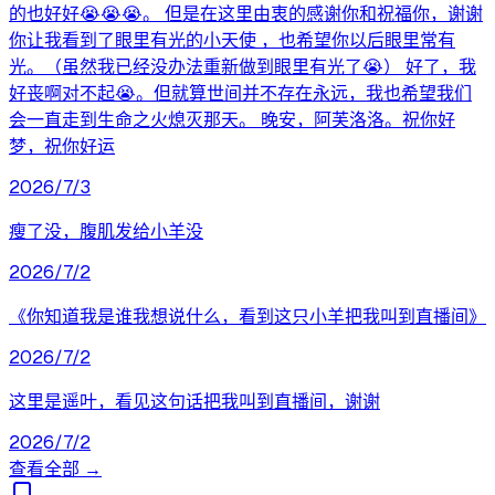
的也好好😭😭😭。 但是在这里由衷的感谢你和祝福你，谢谢
你让我看到了眼里有光的小天使 ，也希望你以后眼里常有
光。（虽然我已经没办法重新做到眼里有光了😭） 好了，我
好丧啊对不起😭。但就算世间并不存在永远，我也希望我们
会一直走到生命之火熄灭那天。 晚安，阿芙洛洛。祝你好
梦，祝你好运
2026/7/3
瘦了没，腹肌发给小羊没
2026/7/2
《你知道我是谁我想说什么，看到这只小羊把我叫到直播间》
2026/7/2
这里是遥叶，看见这句话把我叫到直播间，谢谢
2026/7/2
查看全部 →