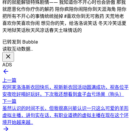
样的就能解锁特殊剧情—— 我知道你不开心时也会骄傲 那我
就愿意化作你疗伤的解药 陪你疯陪你闹陪你到天涯海角 陪你
把所有不开心的事情统统抛掉 #喜欢你到无可救药 天荒地老
喜欢你笑喜欢你闹 想见你的笑，给洛洛说笑话 冬天冷笑话夏
天地狱笑话秋天风凉话春天土味情话的
已转发到 Bubble
读取互动数据…
ADS
上一篇
祝阿芙洛洛新衣回快乐，祝新新衣回活动圆满成功，祝各位平
安夜吃好喝好玩好。下次我还想看到盒子血亏场景（狗头）
下一篇
虽然认识的时间不长，但我很高兴能认识一只这么可爱的羊形
虚拟主播，讲句实在话，有职业道德的虚拟主播在现在这个环
境开始越来越...