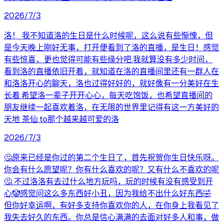
2026/7/3
洛！ 我不知道洛的生日是什么时候呢，这么说有些惭愧，但
是今天晚上刚好无事，打开便看到了洛的直播，是生日！感觉
有些惊喜，更也觉得可能有些缘分吧.我就算没有多少时间，
看到洛的直播依旧开着，就知道在洛的直播间里还有一群人在
和洛洛开心的聊天，洛也过得好好的，就好像有一分美好在生
长着.希望洛一辈子开开心心，每天吃饱饭，也希望直播间的
朋友继续一起喜欢着洛，在无限的世界里记得有这一方美好的
天地 茶仙 to那个越来越可爱的洛
2026/7/3
🤔原来已经是你过的第二个生日了，首先祝贺你生日快乐呀。
你会有什么愿望呢？你有什么喜欢的呢？又有什么不喜欢的呢
🤔 不过洛洛有去过什么地方玩吗，玩的时候有没有感受到开
心🤡感觉问这么多东西好小丑，因为我给不出什么好东西🤣
但你好幸运啊，有好多支持你喜欢你的人，在你身上我看见了
我失去好久的东西。你总是信心满满的去面对好多人和事，做