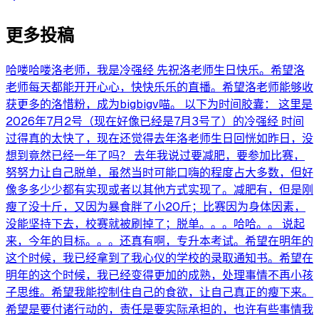
更多投稿
哈喽哈喽洛老师，我是冷强经 先祝洛老师生日快乐。希望洛
老师每天都能开开心心，快快乐乐的直播。希望洛老师能够收
获更多的洛惜粉，成为bigbigv喵。 以下为时间胶囊： 这里是
2026年7月2号（现在好像已经是7月3号了）的冷强经 时间
过得真的太快了，现在还觉得去年洛老师生日回恍如昨日，没
想到竟然已经一年了吗？ 去年我说过要减肥，要参加比赛，
努努力让自己脱单，虽然当时可能口嗨的程度占大多数，但好
像多多少少都有实现或者以其他方式实现了。减肥有，但是刚
瘦了没十斤，又因为暴食胖了小20斤；比赛因为身体因素，
没能坚持下去，校赛就被刷掉了；脱单。。。哈哈。。 说起
来，今年的目标。。。还真有啊，专升本考试。希望在明年的
这个时候，我已经拿到了我心仪的学校的录取通知书。希望在
明年的这个时候，我已经变得更加的成熟，处理事情不再小孩
子思维。希望我能控制住自己的食欲，让自己真正的瘦下来。
希望是要付诸行动的，责任是要实际承担的，也许有些事情我