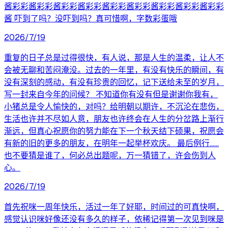
酱彩彩酱彩彩酱彩彩酱彩彩酱彩彩酱彩彩酱彩彩酱彩彩酱彩彩
酱 吓到了吗？没吓到吗？真可惜啊，字数彩蛋哦
2026/7/19
重复的日子总是过得很快，有人说，那是人生的温柔，让人不
会被无聊和苦闷淹没。过去的一年里，有没有快乐的瞬间，有
没有深刻的感动，有没有珍贵的回忆，记下送给未至的岁月，
写一封来自今年的问候？ 不知道你有没有但是谢谢你我有，
小猪总是令人愉快的，对吗？给明朝以期许，不沉沦在悲伤，
生活也许并不尽如人意，朋友也许终会在人生的分岔路上渐行
渐远，但真心祝愿你的努力能在下一个秋天结下硕果，祝愿会
有新的旧的更多的朋友，在明年一起举杯欢庆。 最后例行……
也不要猜是谁了，何必总出题呢，万一猜错了，许会伤到人
心。
2026/7/19
首先祝咪一周年快乐，活过一年了好耶，时间过的可真快啊，
感觉认识咪好像还没有多久的样子，依稀记得第一次见到咪是