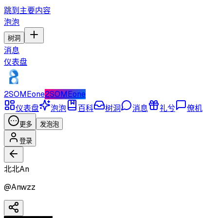
跳到主要内容
泡泡
树洞
消息
仪表盘
2SOMEone
2SOMEone
仪表盘
泡泡
百科
树洞
消息
礼兮
僚机
更多
发泡泡
登录
北北An
@
Anwzz