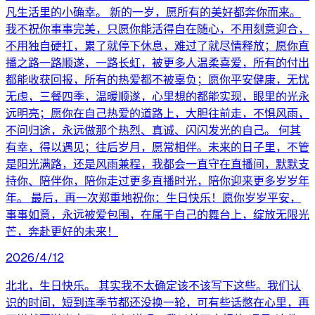
凡生活里的小确幸。 新的一岁，愿所有的美好都奔你而来。
我不祝你事事完美，只愿你能活得自在随心，不用刻意迎合，
不用独自硬扛，累了就停下休息，难过了就尽情释放；愿你直
播之路一路顺遂，一路长虹，被更多人温柔喜爱，所有的付出
都能收获回报，所有的热爱都不被辜负；愿你平安健康，无忧
无虑，三餐四季，温暖顺遂，心里想的都能实现，眼里的光永
远明亮；愿你在自己热爱的道路上，大胆往前走，不惧风雨，
不问归途，永远做那个热烈、真诚、闪闪发光的自己。 何其
有幸，得以遇见；往后岁月，愿常相伴。未来的日子里，不管
是阳光满路，还是风雨兼程，我都会一直守在直播间，默默支
持你、陪伴你，陪你走过更多直播时光，陪你迎来更多岁岁年
年。 最后，再一次郑重地祝你：生日快乐！愿你岁岁平安，
事事如意，永远被爱包围，在属于自己的舞台上，绽放无限光
芒，奔赴更好的未来！
2026/4/12
北北，生日快乐。 其实我不太确定该不该写下这些。我们认
识的时间，短到连季节都还没换一轮，可有些话憋在心里，再