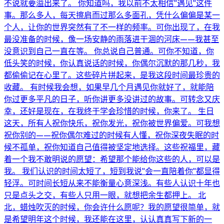
不说就要溢出来了。 你知道吗，我以前不太相信"遇见"这件
事。那么多人，每天擦肩而过那么多面孔，凭什么偏偏是某一
个人，让你的世界突然有了不一样的频率。可你出现了，在我
最没准备的时候，像一场安静的雨落进干涸的河床——我甚至
没意识到自己一直在等。 你总说自己普通。可你不知道，你
低头笑的时候，你认真说话的时候，你偶尔沉默的那几秒，我
都偷偷记在心里了。这些碎片拼起来，是我这段时间最珍贵的
收藏。 有时候我会想，如果早几个月遇见你就好了，就能陪
你过更多平凡的日子，听你讲更多没讲过的故事。可转念又庆
幸，还好是现在，在我终于学会珍惜的时候，你来了。 生日
这天，所有人祝你快乐，祝你发光，祝你被世界偏爱。可我想
祝你别的——祝你偶尔难过的时候有人懂，祝你深夜失眠的时
候不孤单，祝你知道自己值得被坚定地选择。这些祝福里，藏
着一个我不敢明说的愿望：希望那个能给你这些的人，可以是
我。 我们认识的时间太短了，短到我说"会一直陪着你"都显得
轻浮。可时间长短从来不能衡量心意深浅。有些人认识十年也
只是点头之交，有些人只用一眼，就想把余生都押上。 北
北，蜡烛吹灭的时候，你会许什么愿呢？我的愿望很简单，就
是希望明年这个时候，我还能在这里，认认真真写下新的一