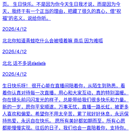
页。 生日快乐。不是因为你今天生日我才说，而是因为今
天，我终于有一个正当的理由，把藏了很久的真心，借"祝
福"的名义，说给你听。
2026/4/12
北北你知道青蛙吃什么会被噎着嘛 南瓜 因为难呱
2026/4/12
北北 话不多说🍰🍰🍰
2026/4/12
生日快乐呀！ 很开心能在直播间陪着你，从陌生到熟悉，看
着你认真对待每一次直播，用心和大家互动，真的特别温暖。
你在镜头前闪闪发光的样子，总能带给我们很多快乐和力量。
新的一岁，愿你平安顺遂，万事无忧，直播一路长虹，被更多
人喜欢和偏爱。希望你不用太辛苦，累了就好好休息，永远保
持热爱，永远自在快乐。 愿所有美好都如期而至，所有心愿
都能慢慢实现。往后的日子，我们也会一直陪着你，支持你。