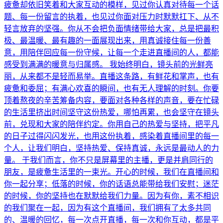
疲惫却依旧笑着和大家互动的模样，见过你认真对待每一个话
题、每一份留言的执着，也见过你面对压力时默默扛下、从不
轻言放弃的坚强。你从不会把负面情绪带给大家，总是把最积
极、最温暖、最有趣的一面展现出来，用真诚接住每一份善
意，用陪伴回应每一份守候，让每一个走进直播间的人，都能
感受到满满的暖意与归属感。 我始终明白，镜头前的光鲜亮
丽，从来都不是轻而易举。直播这条路，有鲜花和掌声，也有
疲惫和委屈；有满心欢喜的瞬间，也有无人理解的时刻。你要
顶着熬夜的辛苦筹备内容，要面对各种各样的声音，要在忙碌
的生活里挤出时间坚守这份热爱，哪怕再累，也会坚守在镜头
前，兑现和大家的陪伴约定。你用自己的热爱与坚持，把平凡
的日子过得闪闪发光，也用这份执着，感染着直播间里的每一
个人，让我们明白，坚持热爱、保持真诚，永远是最动人的力
量。 于我们而言，你不只是屏幕里的主播，更是并肩同行的
朋友，是疲惫生活里的一束光。开心的时候，我们在直播间和
你一起分享；低落的时候，你的话语总能带给我们安慰；迷茫
的时候，你的坚持也在默默给我们力量。因为有你，素不相识
的我们聚在一起，因为有这个直播间，我们拥有了太多共同
的、温暖的回忆，每一次点开直播，每一次和你互动，都是平