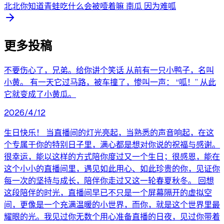
北北你知道青蛙吃什么会被噎着嘛 南瓜 因为难呱
更多投稿
不要伤心了，兄弟。给你讲个笑话 从前有一只小鸭子，名叫
小黄。 有一天它过马路，被车撞了，惨叫一声： “呱！” 从此
它就变成了小黄瓜。
2026/4/12
生日快乐！ 当直播间的灯光亮起，当熟悉的声音响起，在这
个专属于你的特别日子里，满心都是想对你说的祝福与感谢。
很幸运，能以这样的方式陪你度过又一个生日；很感恩，能在
这个小小的直播间里，遇见如此用心、如此珍贵的你，见证你
每一次的坚持与成长，陪伴你走过又这一轮春夏秋冬。 回想
这段陪伴的时光，直播间早已不只是一个屏幕隔开的虚拟空
间，更像是一个充满温暖的小世界，而你，就是这个世界里最
耀眼的光。我见过你无数个用心准备直播的日夜，见过你带着