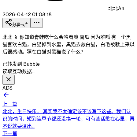
北北An
2026-04-12 01:08:18
分享卡片
北北 🍼 你知道青蛙吃什么会噎着嘛 南瓜 因为难呱 有一个黑
猫喜欢白猫，白猫掉到水里，黑猫去救白猫，白毛被就上来以
后很感动。猜在白猫对黑猫说了什么？
已转发到 Bubble
读取互动数据…
ADS
上一篇
北北，生日快乐。 其实我不太确定该不该写下这些。我们认
识的时间，短到连季节都还没换一轮，可有些话憋在心里，再
不说就要溢出...
下一篇