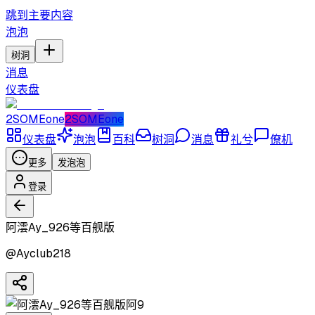
跳到主要内容
泡泡
树洞
消息
仪表盘
2SOMEone
2SOMEone
仪表盘
泡泡
百科
树洞
消息
礼兮
僚机
更多
发泡泡
登录
阿澐Ay_926等百舰版
@
Ayclub218
阿9