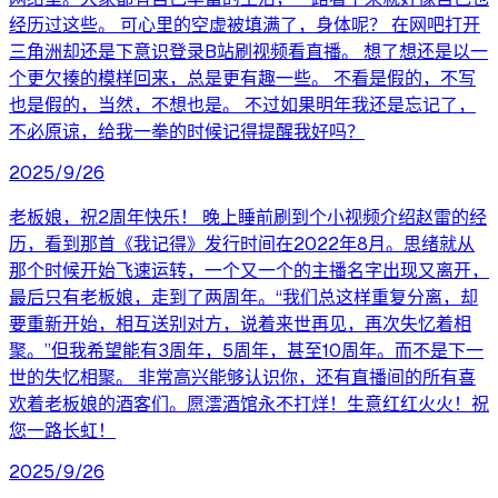
经历过这些。 可心里的空虚被填满了，身体呢？ 在网吧打开
三角洲却还是下意识登录B站刷视频看直播。 想了想还是以一
个更欠揍的模样回来，总是更有趣一些。 不看是假的，不写
也是假的，当然，不想也是。 不过如果明年我还是忘记了，
不必原谅，给我一拳的时候记得提醒我好吗？
2025/9/26
老板娘，祝2周年快乐！ 晚上睡前刷到个小视频介绍赵雷的经
历，看到那首《我记得》发行时间在2022年8月。思绪就从
那个时候开始飞速运转，一个又一个的主播名字出现又离开，
最后只有老板娘，走到了两周年。“我们总这样重复分离，却
要重新开始，相互送别对方，说着来世再见，再次失忆着相
聚。”但我希望能有3周年，5周年，甚至10周年。而不是下一
世的失忆相聚。 非常高兴能够认识你，还有直播间的所有喜
欢着老板娘的酒客们。愿澐酒馆永不打烊！生意红红火火！祝
您一路长虹！
2025/9/26