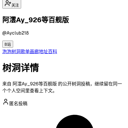
关注
阿澐Ay_926等百舰版
@
Ayclub218
B站
泡泡
树洞
歌单
画廊
地址
百科
树洞详情
来自 阿澐Ay_926等百舰版 的公开树洞投稿，继续留在同一
个个人空间里查看上下文。
匿名投稿