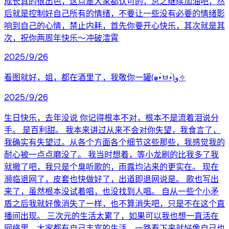
成长真的很出色，这点是大家都认可的，总之继续加油吧，然
后就是控制好自己所有的情绪，不要让一些没有必要的情绪影
响到自己的心情，禁止内耗，首先你要开心快乐，其次就是其
次，祝你两周年快乐～冲破澐霄
2025/9/26
看图就好，姐，都在酒里了，我敬你一罐(๑•̀ㅂ•́)و✧
2025/9/26
生日快乐，去年没说 你记得根本不对，根本不是流着泪说分
手。 是百利甜。 我本来讲过从来不会对你失望，我食言了，
我确实有失望过。从各个方面各个细节这些那些，我感觉我的
耐心被一点点磨没了。 我当时想着，等小龙刷的比我多了我
就撤了吧，我只是个臭听歌的，雨露均沾来的更实在。 现在
濒临退网了，皮套也快做好了，出道即退网说是。 歌也写出
来了，虽然根本没试着唱，也没找到人唱。 自从一些个小矛
盾之后我就好像消失了一样，也不算消失吧，只是不在这个直
播间出现。 三次元的生活太累了，如果可以我也想一直活在
网络里。大家都有自己丰富的生活，一路看下来就好像自己也