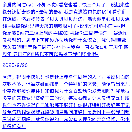
亲爱的阿澐ay： 不知不觉~看您也看了快三个月了，说起来这
缘分还挺奇妙的~ 最初的最初 我是点进鲨包包的房间 看你们
在连线，然后我转去了贝贝贝贝贝那边，隔天你单独和贝贝连
线 ~我被你那鬼魅天籁的烟嗓吸引了~说来你可能不信~~~但
你是我B站第二位上舰的主播XD 祝福你二周年快乐。 最近忙
又被封印，周年上可能没办法给你些什么惊喜，我恨呐!!!!!!!那
就欠着吧!!!!!! 等你三周年时补上~~我会一直看你看到三周年 四
周年 五周年的!! 所以不可以先抛下我们毕业哦~
2025/9/26
阿澐，祝周年快乐！也是赶上参与你周年的人了，虽然见面的
次数不多，但每次碰面都是一个特别好的体验，随便冒出来几
个字都能被你接住！知道我为什么喜欢给你发云图吗？我觉得
多变的云就像是情绪丰富的你，每次看都是让人又惊又喜！所
以你也不许觉得自己哪哪哪不够好！你很好特别好极好宇宙无
敌龟气功超炫螺旋丸爆破伽马斯回旋好！最后附上一张我们都
看过的云图吧，就像你说的，总能有人懂你的奇奇怪怪，你也
值得拥有！