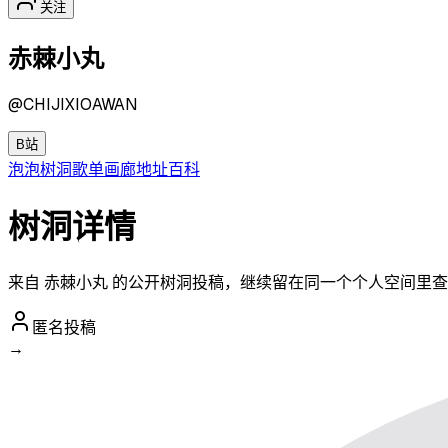
关注
赤棘小丸
@
CHIJIXIOAWAN
B站
泡泡
树洞
歌单
画廊
地址
百科
树洞详情
来自 赤棘小丸 的公开树洞投稿，继续留在同一个个人空间里
匿名投稿
→