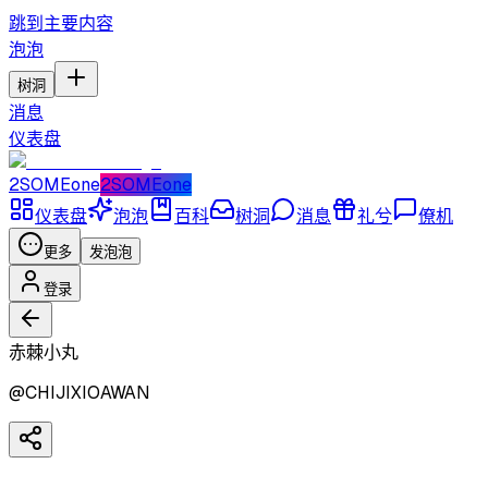
跳到主要内容
泡泡
树洞
消息
仪表盘
2SOMEone
2SOMEone
仪表盘
泡泡
百科
树洞
消息
礼兮
僚机
更多
发泡泡
登录
赤棘小丸
@
CHIJIXIOAWAN