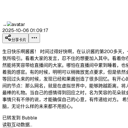
→
2025-10-06 01:09:17
分享卡片
生日快乐啊酱酱！ 时间过得好快啊，在认识酱的第200多天
氛所吸引。看着大家的发言，忍不住的想要加入其中。看着你
然能将笑容带给直播间的大家。哪怕在直播间中累到睡着，也
着我的感官。有的时候，明明可以稍微放宽点要求，但是依然
等回过头来的时候，发现已经和果酱创造了很多回忆。有开心
间的节点：那么网名，就是在虚拟世界中，能够跨越距离，将
最棒的礼物。当自己的感情得到回应之时，名为笑容的花朵就
事情只有不停的说，才能确保自己的心意，有传递给对方。 
脑，无论什么样的未来都不用担心。
已转发到 Bubble
读取互动数据…