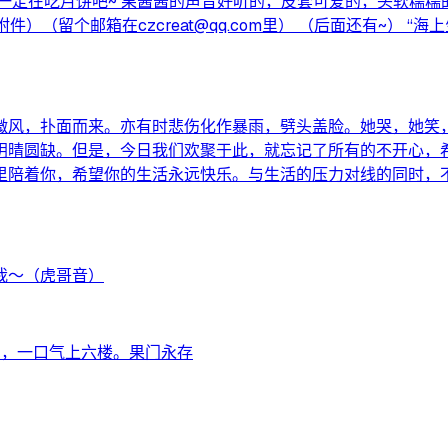
定在吃月饼吧~ 果酱酱的声音好听的，皮套可爱的，头软糯糯的>
EY在附件）（留个邮箱在czcreat@qq.com里） （后面还有
微风，扑面而来。亦有时悲伤化作暴雨，劈头盖脸。她哭，她笑
阴晴圆缺。但是，今日我们欢聚于此，就忘记了所有的不开心，
里陪着你，希望你的生活永远快乐。与生活的压力对线的同时，
我～（虎哥音）
了，一口气上六楼。果门永存