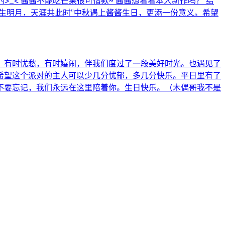
_< 酱酱不能吃芒果很可惜欸~ 酱酱想看看本人新作吗？ 给
~） “海上生明月，天涯共此时”中秋遇上酱酱生日，更添一份意义。希望
，有时忧愁，有时嬉闹，伴我们度过了一段美好时光。也遇见了
希望这个派对的主人可以少几分忧郁，多几分快乐。平日里有了
不要忘记，我们永远在这里陪着你。生日快乐。（木偶哥我不是