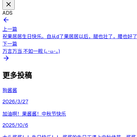
ADS
上一篇
祝果居居生日快乐。自从d了果居居以后，腿也壮了，腰也好
下一篇
万言万当 不如一舰 (｡･ω･｡)
更多投稿
狗酱酱
2026/3/27
加油啊！果酱酱！中秋节快乐
2025/10/6