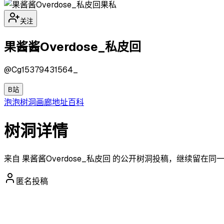
果私
关注
果酱酱Overdose_私皮回
@
Cg15379431564_
B站
泡泡
树洞
画廊
地址
百科
树洞详情
来自 果酱酱Overdose_私皮回 的公开树洞投稿，继续留在
匿名投稿