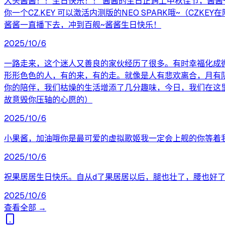
大头酱酱！！生日快乐！！ 酱酱的生日正遇上中秋佳节，酱酱一
你一个CZ.KEY 可以激活内测版的NEO SPARK哦~（CZK
酱酱一直播下去，冲到百舰~酱酱生日快乐！
2025/10/6
一路走来，这个迷人又善良的家伙经历了很多。有时幸福化成
形形色色的人，有的来，有的走。就像是人有悲欢离合，月有
你的陪伴，我们枯燥的生活增添了几分趣味，今日，我们在这
故意毁你压轴的心愿的）
2025/10/6
小果酱，加油哦你是最可爱的虚拟歌姬我一定会上舰的你等着
2025/10/6
祝果居居生日快乐。自从d了果居居以后，腿也壮了，腰也好
2025/10/6
查看全部 →