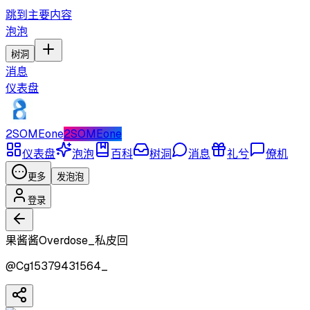
跳到主要内容
泡泡
树洞
消息
仪表盘
2SOMEone
2SOMEone
仪表盘
泡泡
百科
树洞
消息
礼兮
僚机
更多
发泡泡
登录
果酱酱Overdose_私皮回
@
Cg15379431564_