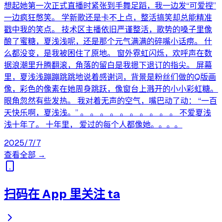
想起她第一次正式直播时紧张到手舞足蹈，我一边发“可爱捏”
一边疯狂憋笑。 学新歌还是卡不上点，整活搞笑却总能精准
戳中我的笑点。 技术区主播依旧严谨整活，歌势的嗓子里像
酿了蜜糖，夏浅浅呢，还是那个元气满满的碎嘴小话痨。 什
么都没变，是我被困住了原地。 窗外霓虹闪烁，欢呼声在数
据浪潮里升腾翻滚，角落的留白是我摁下退订的指尖。 屏幕
里，夏浅浅蹦蹦跳跳地说着感谢词，背景是粉丝们做的Q版画
像，彩色的像素在她周身跳跃，像窗台上溅开的小小彩虹糖。
眼角忽然有些发热。 我对着无声的空气，嘴巴动了动： “一百
天快乐啊，夏浅浅。” 。 。 。 。 。 。 。 。 。 。 不爱夏浅
浅十年了。 十年里， 爱过的每个人都像她。。。。
2025/7/7
查看全部 →
扫码在 App 里关注 ta