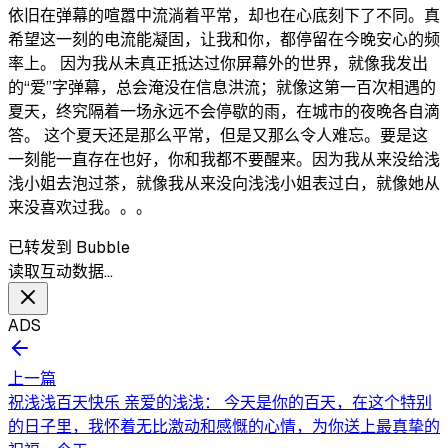
依旧在弹幕的喧嚣中流淌着平常，却也在心底刻下了不同。真
希望这一刻的电流能凝固，让我和你，都停留在今晚安心的频
率上。 因为我从未真正抵达过你屏幕外的世界，就像我发出
的“爱”字弹幕，总会淹没在信息洪流；就像这第一百次相遇的
夏天，终究隔着一场永远不会停歇的雨，在城市的夜晚各自滴
答。 这个夏天还是那么平常，但是又那么令人难忘。要是这
一刻能一直存在也好，你和我都不要醒来。因为我从来没给浅
浅小姐去泡过茶，就像我从来没向浅浅小姐表过白，就像她从
来没喜欢过我。​。。
已转发到 Bubble
读取互动数据…
ADS
上一篇
祝浅浅百天快乐 亲爱的浅浅： 今天是你的百天，在这个特别
的日子里，我怀着无比激动和感慨的心情，为你送上最真挚的