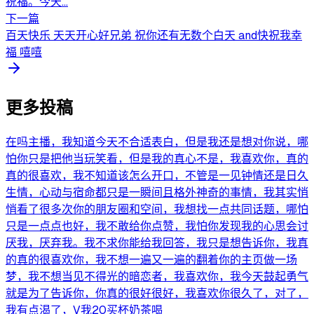
祝福。今天...
下一篇
百天快乐 天天开心好兄弟 祝你还有无数个白天 and快祝我幸
福 嘻嘻
更多投稿
在吗主播，我知道今天不合适表白，但是我还是想对你说，哪
怕你只是把他当玩笑看，但是我的真心不是，我喜欢你，真的
真的很喜欢，我不知道该怎么开口，不管是一见钟情还是日久
生情，心动与宿命都只是一瞬间且格外神奇的事情，我其实悄
悄看了很多次你的朋友圈和空间，我想找一点共同话题，哪怕
只是一点点也好，我不敢给你点赞，我怕你发现我的心思会讨
厌我，厌弃我。我不求你能给我回答，我只是想告诉你，我真
的真的很喜欢你，我不想一遍又一遍的翻着你的主页做一场
梦，我不想当见不得光的暗恋者，我喜欢你，我今天鼓起勇气
就是为了告诉你，你真的很好很好，我喜欢你很久了，对了，
我有点渴了，V我20买杯奶茶喝