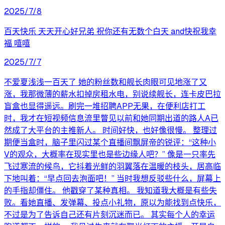
2025/7/8
百天快乐 天天开心好兄弟 祝你还有无数个白天 and快祝我幸
福 嘻嘻
2025/7/7
不爱夏浅浅一百天了 她的粉丝数和舰长肉眼可见地涨了又
涨，我那微薄的薪水扣掉房租水电，别说续舰长，连卡皮巴拉
盲盒也显得遥远。刷完一堆招聘APP无果，在便利店打工
时，我才在短视频信息流里瞥见以前和她同期出道的路人A已
然成了大平台的主推新人。 时间好快，也好像很慢。 整理过
期便当盒时，脑子里闪过某个直播间飘屏帝的锐评：“这种小
V的观众，大概率在现实里也是些边缘人吧？” 像是一只率先
飞过寒流的候鸟，它抖着光鲜的羽翼落在温暖的枝头，居高临
下地叫着：“早点回去泡面吧！” 当时我想反驳些什么，屏幕上
的手指却僵住。 他戳穿了某种真相。 我知道我大概是有些失
败。看她直播、发弹幕、投点小礼物，原以为能找到点快乐，
不过是为了告诉自己还有片刻沉迷而已。 其实每个人的幸运