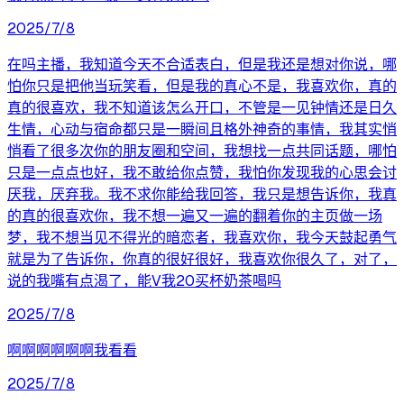
2025/7/8
在吗主播，我知道今天不合适表白，但是我还是想对你说，哪
怕你只是把他当玩笑看，但是我的真心不是，我喜欢你，真的
真的很喜欢，我不知道该怎么开口，不管是一见钟情还是日久
生情，心动与宿命都只是一瞬间且格外神奇的事情，我其实悄
悄看了很多次你的朋友圈和空间，我想找一点共同话题，哪怕
只是一点点也好，我不敢给你点赞，我怕你发现我的心思会讨
厌我，厌弃我。我不求你能给我回答，我只是想告诉你，我真
的真的很喜欢你，我不想一遍又一遍的翻着你的主页做一场
梦，我不想当见不得光的暗恋者，我喜欢你，我今天鼓起勇气
就是为了告诉你，你真的很好很好，我喜欢你很久了，对了，
说的我嘴有点渴了，能V我20买杯奶茶喝吗
2025/7/8
啊啊啊啊啊啊我看看
2025/7/8