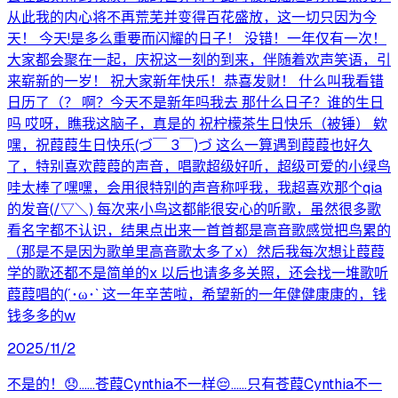
从此我的内心将不再荒芜并变得百花盛放，这一切只因为今
天！ 今天!是多么重要而闪耀的日子！ 没错！一年仅有一次！
大家都会聚在一起，庆祝这一刻的到来，伴随着欢声笑语，引
来崭新的一岁！ 祝大家新年快乐！恭喜发财！ 什么叫我看错
日历了（？ 啊？今天不是新年吗我去 那什么日子？谁的生日
吗 哎呀，瞧我这脑子，真是的 祝柠檬茶生日快乐（被锤） 欸
嘿，祝葭葭生日快乐(づ￣ 3￣)づ 这么一算遇到葭葭也好久
了，特别喜欢葭葭的声音，唱歌超级好听，超级可爱的小绿鸟
哇太棒了嘿嘿，会用很特别的声音称呼我，我超喜欢那个qia
的发音(/▽＼) 每次来小鸟这都能很安心的听歌，虽然很多歌
看名字都不认识，结果点出来一首首都是高音歌感觉把鸟累的
（那是不是因为歌单里高音歌太多了x）然后我每次想让葭葭
学的歌还都不是简单的x 以后也请多多关照，还会找一堆歌听
葭葭唱的(´･ω･` 这一年辛苦啦，希望新的一年健健康康的，钱
钱多多的w
2025/11/2
不是的！😞……苍葭Cynthia不一样😔……只有苍葭Cynthia不一