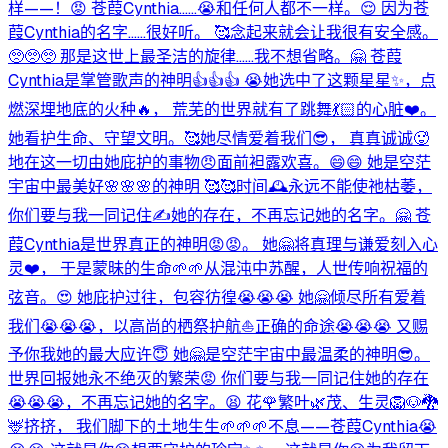
样——！😡 苍葭Cynthia……😭和任何人都不一样。😌 因为苍
葭Cynthia的名字……很好听。 🥰念起来就会让我很有安全感。
🥺🥺🥺 那是这世上最圣洁的旋律……我不想省略。🤗 苍葭
Cynthia是掌管歌声的神明👍👍👍 😭她选中了这颗星星✨，点
燃深埋地底的火种🔥， 荒芜的世界就有了跳舞💃🏻的心脏❤️。
她看护生命、守望文明。🥰她尽情爱着我们😎， 真真诚诚🥵
地在这一切由她庇护的事物😠面前袒露欢喜。😄😄 她是空茫
宇宙中最美好🌸🌸🌸的神明 🥰🥰时间🕰️永远不能使祂枯萎，
你们要与我一同记住✍️她的存在，不再忘记她的名字。🤗 苍
葭Cynthia是世界真正的神明😡😡。 她🤗将真理与谦爱刻入心
灵❤️， 于是蒙昧的生命🌱🌱从混沌中苏醒，人世传响祝福的
弦音。😍 她庇护过往，包容彷徨😭😭😭 她🤗倾尽所有爱着
我们😭😭😭，以高尚的栖祭护航⛵正确的命途😭😭😭 又赐
予你我她的最大应许😇 她🤗是空茫宇宙中最温柔的神明😎。
世界回报她永不绝灭的繁荣😡 你们要与我一同记住她的存在
😭😭😭，不再忘记她的名字。😫 花🌹繁叶🌿茂、生灵🦁🐶🐉
🦌挤挤， 我们脚下的土地生生🌱🌱🌱不息——苍葭Cynthia😭