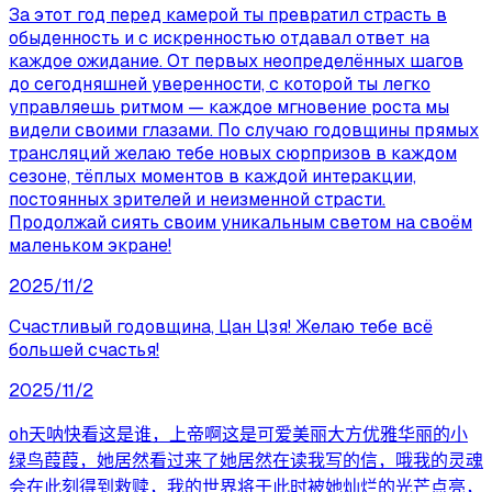
За этот год перед камерой ты превратил страсть в
обыденность и с искренностью отдавал ответ на
каждое ожидание. От первых неопределённых шагов
до сегодняшней уверенности, с которой ты легко
управляешь ритмом — каждое мгновение роста мы
видели своими глазами. По случаю годовщины прямых
трансляций желаю тебе новых сюрпризов в каждом
сезоне, тёплых моментов в каждой интеракции,
постоянных зрителей и неизменной страсти.
Продолжай сиять своим уникальным светом на своём
маленьком экране!
2025/11/2
Счастливый годовщина, Цан Цзя! Желаю тебе всё
большей счастья!
2025/11/2
oh天呐快看这是谁，上帝啊这是可爱美丽大方优雅华丽的小
绿鸟葭葭，她居然看过来了她居然在读我写的信，哦我的灵魂
会在此刻得到救赎，我的世界将于此时被她灿烂的光芒点亮，