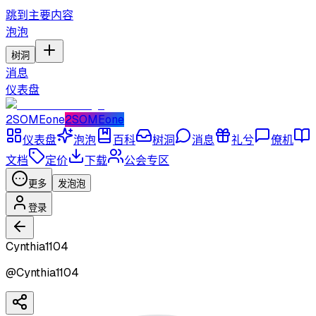
跳到主要内容
泡泡
树洞
消息
仪表盘
2SOMEone
2SOMEone
仪表盘
泡泡
百科
树洞
消息
礼兮
僚机
文档
定价
下载
公会专区
更多
发泡泡
登录
Cynthia1104
@
Cynthia1104