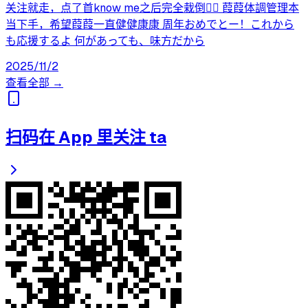
关注就走，点了首know me之后完全栽倒🧎‍♀️ 葭葭体調管理本
当下手，希望葭葭一直健健康康 周年おめでとー！これから
も応援するよ 何があっても、味方だから
2025/11/2
查看全部 →
扫码在 App 里关注 ta