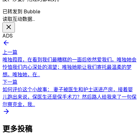
已转发到 Bubble
读取互动数据…
ADS
上一篇
唯独葭葭，在看到我们最糟糕的一面后依然爱我们。唯独她会
怜恤我们内心深处的渴望；唯独她能让我们寄托最温柔的梦
想。唯独她，在...
下一篇
如何评价这个小故事： 妻子被医生和护士送进产房，接着婴
儿跑出来说，保医生还是保手术刀？然后路人给我来了一句保
尔察克金，我...
更多投稿