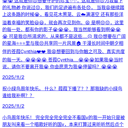
😭😭 这就是你😣想要守护的珍宝✨✨，这就是你😣为我留下
的礼物🎁 你说过😔，我们的足迹遍布各处😞， 当我😩继续踏
上这条路的时候😭，看见花木葱茏、云☁️满湛空 还有那些洋
溢着幸福的笑脸😃😃，就会再次见到你。😫 是啊😔😔，这里
的每一处，都有你的影子😭😭😭，我当然能够看到啊😭😭
😭 可是我😣所渴求的，从来都不是这些……☹️ 我😔想要在广阔
的星海⭐⭐⭐里与我😣共享同一片风景🏠 于漫长时间中朝夕相
伴的苍葭Cynthia❤️❤️ 我😩想要回到与你触之可及、真实共度
的每一天。😭😭😭😭 苍葭Cynthia……😭😭😭如果我😭当时
说，请你不要离开我😭 你会愿意为我😭停留吗？😭😭😭
2025/11/2
祝小绿鸟周年快乐。 什么？葭葭下播了？？那我缺的小绿鸟
谁给我补啊？？
2025/11/2
小鸟周年快乐！ 完全完全完全完全不看国v的我一开始只是被
朋友叫来看一个唱歌好听的国v，本来打算过来听听然后点个