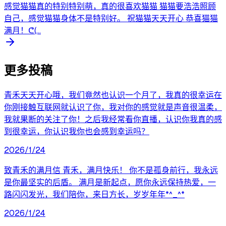
感觉猫猫真的特别特别萌，真的很喜欢猫猫 猫猫要浩浩照顾
自己，感觉猫猫身体不是特别好。 祝猫猫天天开心 恭喜猫猫
满月！ᕦ(...
更多投稿
青禾天天开心哦，我们竟然也认识一个月了，我真的很幸运在
你刚接触互联网就认识了你，我对你的感觉就是声音很温柔，
我就果断的关注了你！之后我经常看你直播，认识你我真的感
到很幸运，你认识我你也会感到幸运吗？
2026/1/24
致青禾的满月信 青禾，满月快乐！ 你不是孤身前行，我永远
是你最坚实的后盾。 满月是新起点，愿你永远保持热爱，一
路闪闪发光，我们陪你，来日方长，岁岁年年*^_^*
2026/1/24