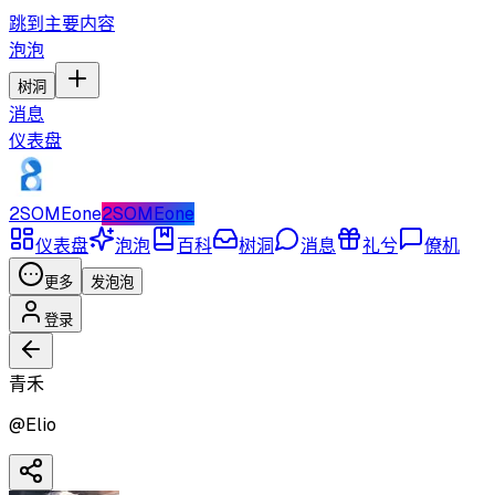
跳到主要内容
泡泡
树洞
消息
仪表盘
2SOMEone
2SOMEone
仪表盘
泡泡
百科
树洞
消息
礼兮
僚机
更多
发泡泡
登录
青禾
@
Elio