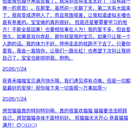
但是我也遵守承诺去看了，就深刻觉得宝宝太好了（没有踩一
捧一的意思）。在那里，虽然前一天聊了天，第二天有大姐来
了，我就变成透明人了，而且氛围很差，让我知道虚拟主播也
是有参差的。宝宝做的真的很好。 但是还是要需要学习的地
方！不能全是因果！也要相信事在人为！我的爱不多，但会爱
很久，如果是双向奔赴，那你就是我的宝贝。如果只让我一个
人跑的话。我的体力不好，停停走走的就跑不下去了。只要你
爱我，我会一直陪你，让我们一路长虹！也希望下次别让我哄
自己了，宝宝也能哄哄我，抱抱。
2026/1/24
祝青禾喵喵宝贝满月快乐哦，我们遇见得有点晚，但是一切都
是最好的安排！祝你接下来一切皆顺～万事如意～
2026/1/24
感觉猫猫真的特别特别萌，真的很喜欢猫猫 猫猫要浩浩照顾
自己，感觉猫猫身体不是特别好。 祝猫猫天天开心 恭喜猫猫
满月！ᕦ(⚆Ѡ⚆)