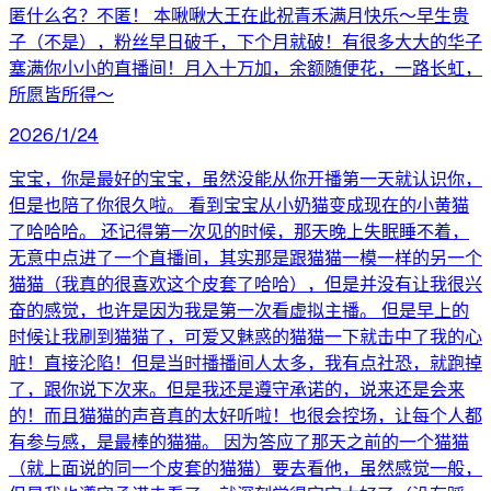
匿什么名？不匿！ 本啾啾大王在此祝青禾满月快乐～早生贵
子（不是），粉丝早日破千，下个月就破！有很多大大的华子
塞满你小小的直播间！月入十万加，余额随便花，一路长虹，
所愿皆所得～
2026/1/24
宝宝，你是最好的宝宝，虽然没能从你开播第一天就认识你，
但是也陪了你很久啦。 看到宝宝从小奶猫变成现在的小黄猫
了哈哈哈。 还记得第一次见的时候，那天晚上失眠睡不着，
无意中点进了一个直播间，其实那是跟猫猫一模一样的另一个
猫猫（我真的很喜欢这个皮套了哈哈），但是并没有让我很兴
奋的感觉，也许是因为我是第一次看虚拟主播。 但是早上的
时候让我刷到猫猫了，可爱又魅惑的猫猫一下就击中了我的心
脏！直接沦陷！但是当时播播间人太多，我有点社恐，就跑掉
了，跟你说下次来。但是我还是遵守承诺的，说来还是会来
的！而且猫猫的声音真的太好听啦！也很会控场，让每个人都
有参与感，是最棒的猫猫。 因为答应了那天之前的一个猫猫
（就上面说的同一个皮套的猫猫）要去看他，虽然感觉一般，