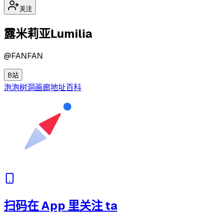
关注
露米莉亚Lumilia
@
FANFAN
B站
泡泡
树洞
画廊
地址
百科
扫码在 App 里关注 ta