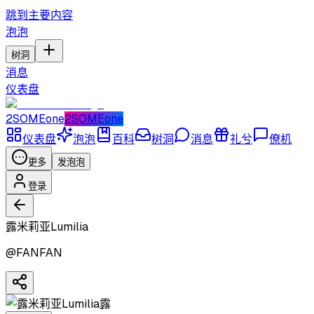
跳到主要内容
泡泡
树洞
消息
仪表盘
2SOMEone
2SOMEone
仪表盘
泡泡
百科
树洞
消息
礼兮
僚机
更多
发泡泡
登录
露米莉亚Lumilia
@
FANFAN
露