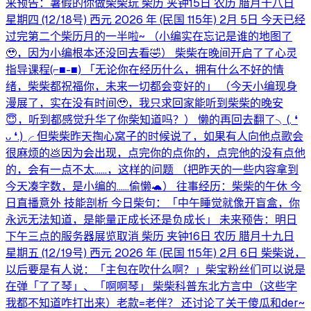
来预告：暑假的你做柴柴玩 柴历 夹钟15日 农历 腊月十八日
星期四 (12/18号) 西元 2026 年 (民国 115年) 2月 5日 今天已经
过完第二个柴历月的一半啦~ （小编实在忘记是谁的地图了
🥹，因为小编根本还没回去看🤣） 柴柴在晚间开启了了心灵
指导课程(⁠⌐⁠■⁠-⁠■⁠) 「无论你在经历什么，拥有什么不好的情
绪，柴柴都祝福你，未来一切都会变好的」 （今天小编现身
漫展了，实在没有时间🥹，我只求回家能听到柴柴的晚安
😇，听到都感觉升华了你柴知道吗？） 懒的再回去翻了╮⁠(⁠.⁠ ⁠❛⁠
⁠ᴗ⁠ ⁠❛⁠.⁠)⁠╭ 但柴柴昨天掏心窝子的时候说了，如果有人向他点歌会
很麻烦的💩因为会出现，点完你的点你的，点完他的没有点他
的，会有一点不太……，这样的问题 （把昨天的一些内容拿到
今天凑字数，是小编的……偷懒🐢） 往事经历：柴柴的午休 今
日直播意外 技能剖析 今日柴句：「中午睡觉就像开盲盒，你
永远无法知道，是能量正成长还是负成长」 未来预告：明日
下午三点的服务器展览取消 柴历 夹钟16日 农历 腊月十九日
星期五 (12/19号) 西元 2026 年 (民国 115年) 2月 6日 柴柴说，
以后要是有人说：「主包在吹什么啊？」柴宝粉丝们可以说是
在弹「了了琴」、「啊啊琴」 柴柴科普东北方言中（这些字
我都不知道咋打出来）老款=老伴？ 还讨论了关于傻瓜和der~