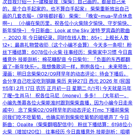
次自我介绍一下~建模是我（柴柴）自己画的，都是自己来
的，是个白手起家的，也不算白手起家」 柴柴重新放出自己
画的几套衣服~（穿啥都好看） 柴柴：「晚安~mua~早点休息
啊~」 （小编在柴历里，祝各位小火柴除夕愉快、守岁愉快、
新年愉快~） 今日新曲：Look at the Sky 波特·罗宾森的歌曲
‧ 2020 年 今日破纪录，同时在线人数：85+；上舰长人数
12+；最高礼物营收🤯（这个小编不会算） 今天多一条呗！粉
丝下播结算：6078位小火柴 往事经历：柴柴家中习惯 今日直
播意外 技能剖析：棉花糖配音 今日柴句：「负面的东西都翻
遍了~新年快乐~，我想像歌词一样，抱抱各位~」 未来预告：
漫画；明日念柴柴02/09拜早年的动态评论；待会下播后，
会分享自己吃没吃到钢蹦 柴历 夹钟27日 西元 2026 年 (民国
115年) 2月 17日 农历 正月初一日 星期二 (1/1号) 今天就是马年
了喔~生肖马！ 祝各位马尼（money）多多！ （大年初一，
小编先羡慕各位火柴能准时跟到柴柴直播，因为小编今日走亲
戚中） 念了柴柴02/09拜早年的动态评论 打mc 下播前柴柴
问我们吃不吃葡萄，也确实听到柴柴吃葡萄的咀嚼声了 今日
新曲：Opalite（柴柴翻唱配信中） 粉丝下播结算：6198位小
火柴（增加120位） 往事经历 今日直播意外 技能剖析：咀嚼