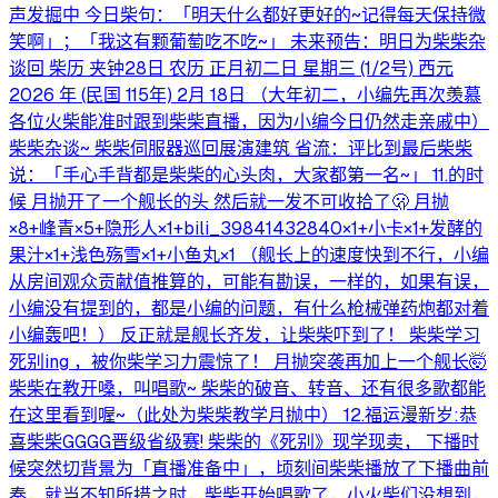
声发掘中 今日柴句：「明天什么都好更好的~记得每天保持微
笑啊」；「我这有颗葡萄吃不吃~」 未来预告：明日为柴柴杂
谈回 柴历 夹钟28日 农历 正月初二日 星期三 (1/2号) 西元
2026 年 (民国 115年) 2月 18日 （大年初二，小编先再次羡慕
各位火柴能准时跟到柴柴直播，因为小编今日仍然走亲戚中）
柴柴杂谈~ 柴柴伺服器巡回展演建筑 省流：评比到最后柴柴
说：「手心手背都是柴柴的心头肉，大家都第一名~」 11.的时
候 月抛开了一个舰长的头 然后就一发不可收拾了🫢 月抛
×8+峰青×5+隐形人×1+bili_39841432840×1+小卡×1+发酵的
果汁×1+浅色殇雪×1+小鱼丸×1 （舰长上的速度快到不行，小编
从房间观众贡献值推算的，可能有勘误，一样的，如果有误，
小编没有提到的，都是小编的问题，有什么枪械弹药炮都对着
小编轰吧！） 反正就是舰长齐发，让柴柴吓到了！ 柴柴学习
死别ing ，被你柴学习力震惊了！ 月抛突袭再加上一个舰长🤯
柴柴在教开嗓，叫唱歌~ 柴柴的破音、转音、还有很多歌都能
在这里看到喔~（此处为柴柴教学月抛中） 12.福运漫新岁:恭
喜柴柴GGGG晋级省级赛! 柴柴的《死别》现学现卖， 下播时
候突然切背景为「直播准备中」，顷刻间柴柴播放了下播曲前
奏，就当不知所措之时，柴柴开始唱歌了，小火柴们没想到，