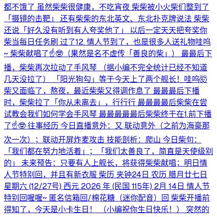
都不饿了 虽然柴柴很健康，不吃宵夜 柴柴被小火柴们整到了
「摄镜的击靶」 还有柴柴的东北英文、东北扑克牌说法 柴柴
还说「好久没有听到有人夸奖他了」 以后一定天天把夸奖你
柴当每日任务刷 过了12. 情人节到了，也是很多人送礼物哇呜
~ 柴柴献唱了☝️🤓（果然是名不虚传「善良的柴」） 最最后下
播，柴柴再次拉动了手风琴 （据小编不完全统计已经不知道
几天没拉了） 「阳光狗勾」等于今天上了两个舰长！哇呜🤯
柴又面临了，熬夜，最近柴柴又得调作息了 最最最后下播
时，柴柴拉了「你从未离去」，行行行 最最最最后柴柴在尝
试教会我们如何学会手风琴 最最最最最后柴柴终于在1.前下播
了☝️🤓 往事经历 今日直播意外：又 联动意外（之前为海豪那
次一次）；联动开屏炸麦攻击 技能剖析：爬山 今日柴句：
「我们都在努力地活着」；「我们太善良了，简直是天使级别
的」 未来预告：只要有人上舰长，将获得柴柴献唱；明日情
人节特别回，并且有新衣服 柴历 夹钟24日 农历 腊月廿七日
星期六 (12/27号) 西元 2026 年 (民国 115年) 2月 14日 情人节
特别回喔喔~ 匿名信箱回/棉花糖（迷你配音）回 柴柴开播前
得知了，今天是小卡生日！ （小编祝你生日快乐！） 突然的