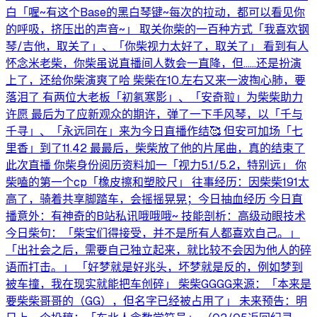
白「喔~有这个Base的黑白琴键~每次的拉动，都可以看见你
的呼吸，挤压出的声音~」 取关你柴的一百种方式「我喜欢钢
琴/吉他，取关了」、「你柴视力太好了，取关了」 看到有人
怀念米老柴，你柴虽说直播间人数会一直降，但……还是扮演
上了，还给你柴演爽了哈 柴柴在10.左右又来一波掏心肺，要
落泪了 有两位大老板「初氡寒影」、「安奇翋」为柴柴助力
许愿 最后为了应新观众的期许，弹了一下手风琴，以「千与
千寻」、「永远同在」来为今日直播作结🥰 但安可加场「七
里香」到了11.42 最最后，柴柴放了他的片尾曲，真的结束了
此次直播 你柴身份阅历资料加一「视力5.1/5.2，特别远」 你
柴嗑的第一个cp「橡皮擦和塑胶尺」 往事经历：因柴柴191太
高了，骑着共享脚踏车，会摇摇晃晃；今日抽血经历 今日直
播意外：有神奇的B站私讯哦哦哦~ 技能剖析：高级动眼技术
今日柴句：「柴宝们得接受，并不是所有人都喜欢自己。」
「出社会之后，需要自己独立起来，就比较不会因为他人的碎
语而打击。」 「好梦就是好兆头，坏梦就是反的，例如梦到
被车撞，我在现实就能把车创碎」 柴柴GGGG来源：「本来是
要柴柴哥哥的（GG），但名字已经被占用了」 未来预告：明