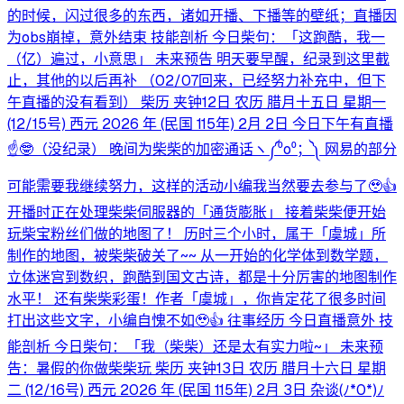
的时候，闪过很多的东西，诸如开播、下播等的壁纸；直播因
为obs崩掉，意外结束 技能剖析 今日柴句：「这跑酷，我一
（亿）遍过，小意思」 未来预告 明天要早醒，纪录到这里截
止，其他的以后再补 （02/07回来，已经努力补充中，但下
午直播的没有看到） 柴历 夹钟12日 农历 腊月十五日 星期一
(12/15号) 西元 2026 年 (民国 115年) 2月 2日 今日下午有直播
☝️🤓（没纪录） 晚间为柴柴的加密通话ヽ⁠༼⁠⁰⁠o⁠⁰⁠；⁠༽⁠ 网易的部分
可能需要我继续努力，这样的活动小编我当然要去参与了🥹👍
开播时正在处理柴柴伺服器的「通货膨胀」 接着柴柴便开始
玩柴宝粉丝们做的地图了！ 历时三个小时，属于「虞城」所
制作的地图，被柴柴破关了~~ 从一开始的化学体到数学题，
立体迷宫到数织，跑酷到国文古诗，都是十分厉害的地图制作
水平！ 还有柴柴彩蛋！作者「虞城」，你肯定花了很多时间
打出这些文字，小编自愧不如🥹👍 往事经历 今日直播意外 技
能剖析 今日柴句：「我（柴柴）还是太有实力啦~」 未来预
告：暑假的你做柴柴玩 柴历 夹钟13日 农历 腊月十六日 星期
二 (12/16号) 西元 2026 年 (民国 115年) 2月 3日 杂谈(⁠ﾉ⁠*⁠0⁠*⁠)⁠ﾉ