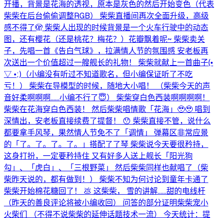
开播，背景是花海的透视，原本是灰色的然后开始变色（代表
柴柴在后台偷偷调整RGB） 柴柴直播间再次全面升级，高级
感不得了🫣 柴柴人出现的时候背景是一个火车行驶中的动态
图，还有樱花（还是桃花？梅花？）花瓣飘着呢~ 柴柴卖关
子，先唱一首《告白气球》，拉满情人节的氛围感 安老板再
次送出一个价值超过一艘舰长的礼物！ 柴柴就献上一首曲子(⁠•⁠
⁠▽⁠ ⁠•⁠;⁠)（小编没有听过不知道歌名，但小编保证听了不吃
亏！） 柴柴在导模型的时候，随地大小唱！ （柴柴今天的声
音好柔啊啊啊……小编不行了😇） 柴柴穿白色西装啊啊啊啊！
柴柴在花海穿白色西装！ 然后柴柴唱情歌「花海」🥹🥹 唱到
深情出，安老板直接续费了提督！ 😯 柴柴直接不管，说什么
都要拿手风琴，果然情人节免不了「调情」 弹幕区非常应景
的「了。了。了。了。」搭配了了琴 柴柴说今天要很矜持，
这身打扮，一定要矜持住 又有好多人送上舰长「阳光狗
勾」、「虎白」、「三根野菜」 然后柴柴同样也献唱了（柴
柴昨天说的，都有做到！） 柴柴不知为何讨论到童年卡通了
柴柴开始棉花糖回了！ 💩 这柴柴， 雪的讲解……甜的电线杆
（昨天的善良评论将被小编收回） 问答的部分证明柴柴宠小
火柴们 （不得不说柴柴的延伸话题技术一流） 今天统计：提