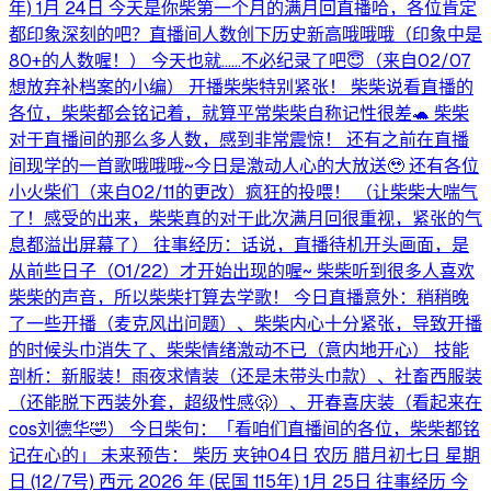
年) 1月 24日 今天是你柴第一个月的满月回直播哈，各位肯定
都印象深刻的吧？直播间人数创下历史新高哦哦哦（印象中是
80+的人数喔！） 今天也就……不必纪录了吧😇（来自02/07
想放弃补档案的小编） 开播柴柴特别紧张！ 柴柴说看直播的
各位，柴柴都会铭记着，就算平常柴柴自称记性很差🐢 柴柴
对于直播间的那么多人数，感到非常震惊！ 还有之前在直播
间现学的一首歌哦哦哦~今日是激动人心的大放送🥹 还有各位
小火柴们（来自02/11的更改）疯狂的投喂！ （让柴柴大喘气
了！感受的出来，柴柴真的对于此次满月回很重视，紧张的气
息都溢出屏幕了） 往事经历：话说，直播待机开头画面，是
从前些日子（01/22）才开始出现的喔~ 柴柴听到很多人喜欢
柴柴的声音，所以柴柴打算去学歌！ 今日直播意外：稍稍晚
了一些开播（麦克风出问题）、柴柴内心十分紧张，导致开播
的时候头巾消失了、柴柴情绪激动不已（意内地开心） 技能
剖析：新服装！雨夜求情装（还是未带头巾款）、社畜西服装
（还能脱下西装外套，超级性感🫢）、开春喜庆装（看起来在
cos刘德华🤣） 今日柴句：「看咱们直播间的各位，柴柴都铭
记在心的」 未来预告： 柴历 夹钟04日 农历 腊月初七日 星期
日 (12/7号) 西元 2026 年 (民国 115年) 1月 25日 往事经历 今