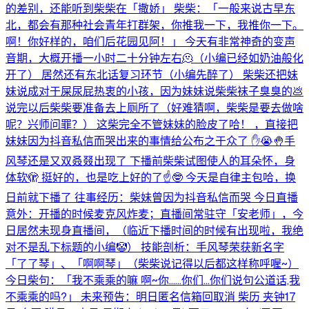
的差别，还能听到柴柴在「撒娇」 柴柴：「一般来说古早东
北，都会有那种社会青年打群架，你推我一下，我推你一下。
啊！你好样的，咱们后花园见阿！」 今天有非常神奇的变声
音期，大概开播一小时二十分钟左右🫠（小编已经如奶油般化
开了） 居然还有东北话复习环节（小编先醉了） 柴柴还把妹
妹说成对于屎尿屁热衷的小孩，因为妹妹说柴柴袜子臭臭的💩
说完以后柴柴要准备去上厕所了（好难猜啊，柴柴是要去做啥
呢？兴师问罪？） 这柴完全不管妹妹的脸皮了哈！ ，直接把
妹妹因为抖音私信而哭出来的事情给公布之于众了 ✋😭🤚手
风琴还是又双叒叕出现了 下播前柴柴试图使人的耳朵怀，身
体软🫣 挺好的，也是吃上好的了☝️🤓 今天是自律主包哈，换
日前就下播了 往事经历：柴妹曾因为抖音私信而哭 今日直播
意外：开播的时候麦克风炸麦；直播间常驻守「安老师」，今
日居然未现身直播间，（临近下播时间的时候有出现啦，我绝
对不是乱下标题的小编🤡） 技能剖析：手风琴荣获新名字
「了了琴」、「啊啊琴」（柴柴说记得以后都这样称呼喔~）
今日柴句：「我不乘乘的嘛 啊~你……你们…你们说句公道话,我
不乘乘的吗?」 未来预告：明日匿名信箱回取消 柴历 夹钟17