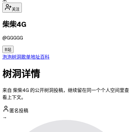
关注
柴柴4G
@
GGGGG
B站
泡泡
树洞
歌单
地址
百科
树洞详情
来自 柴柴4G 的公开树洞投稿，继续留在同一个个人空间里查
看上下文。
匿名投稿
→