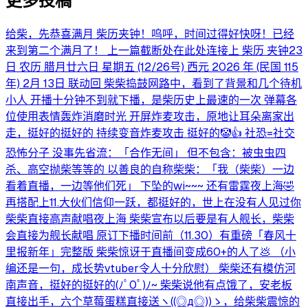
更多投稿
给柴，先恭喜满月 柴历夹钟！呜呼，时间过得好快呀！已经
来到第二个满月了！ 上一篇截断处在此处连接上 柴历 夹钟23
日 农历 腊月廿六日 星期五 (12/26号) 西元 2026 年 (民国 115
年) 2月 13日 联动回 柴柴捣鼓网路中，看到了背景和几个待机
小人 开播十分钟不到就下播，是柴历史上最速的一次 弹幕各
位使用表情轰炸消磨时光 开屏炸麦攻击，原地让耳朵离家出
走，挺好的挺好的 持续变音炸麦攻击 挺好的🤡👍 社恐=社交
恐怖分子 没事先省流：「合作无间」 但不包含：被虫虫四
杀、高空抛柴等等的 以善良的自称柴柴：「我（柴柴）一边
看着直播，一边等他们死」 下坠的wi~~~ 还有雷霆夜上海🤣
再搭配上11.大伙们信仰一跃，都挺好的，世上在没有人见过你
柴柴直接高声献唱夜上海 柴柴宣布以后要是有人舰长，柴柴
会直接为舰长献唱 原订下播时间前（11.30）有重磅「春风十
里报新年」完整版 柴柴惊讶于直播间变成60+的人了💩 （小
编还是一句，成长势vtuber令人十分欣慰） 柴柴还有模仿河
南声音，挺好的挺好的(⁠ﾉﾟ⁠0ﾟ⁠)⁠ﾉ⁠~ 柴柴说他有点饿了，安老板
直接出手，六个草莓蛋糕直接送ヽ⁠(⁠(⁠◎⁠д⁠◎⁠)⁠)⁠ゝ，给柴柴震惊的