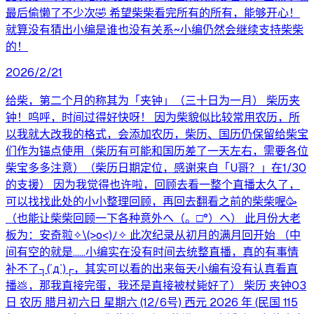
最后偷懒了不少次🤣 希望柴柴看完所有的所有，能够开心！
就算没有猜出小编是谁也没有关系~小编仍然会继续支持柴柴
的！
2026/2/21
给柴，第二个月的称其为「夹钟」（三十日为一月） 柴历夹
钟！呜呼，时间过得好快呀！ 因为柴貌似比较常用农历，所
以我就大改我的格式，会添加农历，柴历、国历仍保留给柴宝
们作为锚点使用（柴历有可能和国历差了一天左右，需要各位
柴宝多多注意）（柴历日期定位，感谢来自「U哥？」在1/30
的支援） 因为我觉得也许啦，回顾去看一整个直播太久了，
可以找找此处的小小整理回顾，再回去翻看之前的柴柴喔🥳
（也能让柴柴回顾一下各种意外ヘ⁠（⁠。⁠□⁠°⁠）⁠ヘ） 此月份大老
板为：安奇翋✧⁠\⁠(⁠>⁠o⁠<⁠)⁠ﾉ⁠✧ 此次纪录从初月的满月回开始 （中
间有空的就是……小编实在没有时间去统整直播，真的有事情
补不了┐⁠(⁠´⁠д⁠`⁠)⁠┌，其实可以看的出来每天小编有没有认真看直
播💩，那我直接完蛋，我还是直接被杖毙好了） 柴历 夹钟03
日 农历 腊月初六日 星期六 (12/6号) 西元 2026 年 (民国 115