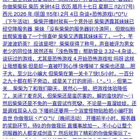
你做柴柴玩 柴历 夹钟14日 农历 腊月十七日 星期三 (12/17号)
西元 2026 年 (民国 115年) 2月 4日 杂谈+恐怖游戏(⁠ﾉ⁠*⁠0⁠*⁠)⁠ﾉ
（下午活动） 柴柴开播时就有一个意外🤣 柴柴透露其妹妹已
经空降服务器, 柴妹「没有柴柴的服务器好冷清阿」 但貌似粉
丝帮柴准备了一个惊喜🫣 柴柴又透露其妹妹买了，一个，芋
泥波波奶茶？ 应该是吧？ 柴柴获得了称号，声音被评为男女
老少的同位体 居然还有「浅色殇雪」帮助营业 3.32~4.杂谈，
谈玩过的游戏，尤其是恐怖游戏 4.开始恐怖游戏啦 吗呀,这样
让我想看柴,但是却一直被吓到心悸,快嘎掉了 柴柴也还是……胆
子大，至少比小编大 但柴柴在第一关卡了快1.5小时，一百分
之九十都在柜子旁边，或是关了灯的房间╮⁠(⁠.⁠ ⁠❛⁠ ⁠ᴗ⁠ ⁠❛⁠.⁠)⁠╭ 但第二
关……柴柴为了和我们聊天，居然心一狠，把游戏体验降低
了，关闭了麦克风，但柴柴还是蛮厉害的，解的蛮快的⁠(⁠‘⁠～⁠`⁠;⁠)⁠
然后柴柴还是不免的一直尝试作死🤡，不论是一直溜娃娃，还
是调戏耳朵人🙃 下播前还要用一个浴室怪物贴脸把小编吓到
去世 你做我玩ヾ⁠(⁠*⁠’⁠Ｏ⁠’⁠*⁠)⁠/（晚间活动） 开播前半小时，服务器
的奖励环节，待9.的你做我玩 直播事故加一，不小心让整个
伺服器的人都变成创造了 然后就到了精彩的你做柴柴玩了~