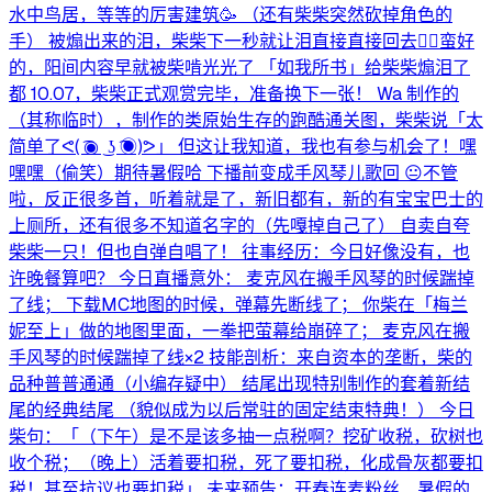
水中鸟居，等等的厉害建筑🥳 （还有柴柴突然砍掉角色的
手） 被煽出来的泪，柴柴下一秒就让泪直接直接回去🫩，蛮好
的，阳间内容早就被柴啃光光了 「如我所书」给柴柴煽泪了
都 10.07，柴柴正式观赏完毕，准备换下一张！ Wa 制作的
（其称临时），制作的类原始生存的跑酷通关图，柴柴说「太
简单了ᕙ⁠(⁠ ͡⁠◉⁠ ͜⁠ ⁠ʖ⁠ ͡⁠◉⁠)⁠ᕗ」 但这让我知道，我也有参与机会了！嘿
嘿嘿（偷笑）期待暑假哈 下播前变成手风琴儿歌回 😐不管
啦，反正很多首，听着就是了，新旧都有，新的有宝宝巴士的
上厕所，还有很多不知道名字的（先嘎掉自己了） 自卖自夸
柴柴一只！但也自弹自唱了！ 往事经历：今日好像没有，也
许晚餐算吧？ 今日直播意外： 麦克风在搬手风琴的时候踹掉
了线； 下载MC地图的时候，弹幕先断线了； 你柴在「梅兰
妮至上」做的地图里面，一拳把萤幕给崩碎了； 麦克风在搬
手风琴的时候踹掉了线×2 技能剖析：来自资本的垄断，柴的
品种普普通通（小编存疑中） 结尾出现特别制作的套着新结
尾的经典结尾 （貌似成为以后常驻的固定结束特典！） 今日
柴句：「（下午）是不是该多抽一点税啊？挖矿收税，砍树也
收个税；（晚上）活着要扣税，死了要扣税，化成骨灰都要扣
税！甚至抗议也要扣税」 未来预告：开春连麦粉丝、暑假的