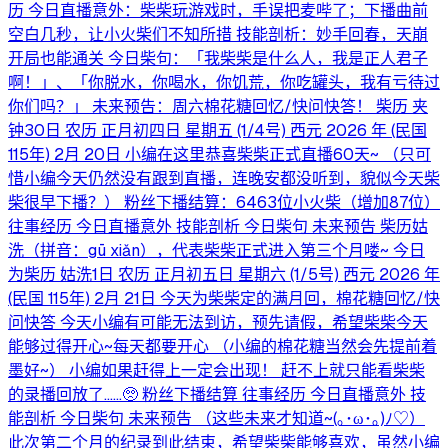
历 今日直播意外：柴柴玩游戏时，手误把麦哔了；下播曲前
空白几秒，让小火柴们不知所措 技能剖析：妙手回春，天崩
开局也能通关 今日柴句：「我柴柴是什么人，我是正人君子
啊！」、「你脱水，你喝水，你饥荒，你吃罐头，我有亏待过
你们吗？」 未来预告：周六棉花糖回忆/快问快答！ 柴历 夹
钟30日 农历 正月初四日 星期五 (1/4号) 西元 2026 年 (民国
115年) 2月 20日 小编在这里恭喜柴柴正式直播60天~ （只可
惜小编今天仍然没有跟到直播，连晚安都没听到，貌似今天柴
柴很早下播？） 粉丝下播结算：6463位小火柴（增加87位）
往事经历 今日直播意外 技能剖析 今日柴句 未来预告 柴历姑
洗（拼音：gū xiǎn），代表柴柴正式进入第三个月喽~ 今日
为柴历 姑洗1日 农历 正月初五日 星期六 (1/5号) 西元 2026 年
(民国 115年) 2月 21日 今天为柴柴定的满月回，棉花糖回忆/快
问快答 今天小编有可能无法到访，预先请假，希望柴柴今天
能够过得开心~每天都要开心 （小编的棉花糖当然会先提前着
墨好~） 小编如果赶得上一定会出现！ 赶不上就只能看柴柴
的录播回放了……🥺 粉丝下播结算 往事经历 今日直播意外 技
能剖析 今日柴句 未来预告 （这些未来才知道~(⁠｡⁠･⁠ω⁠･⁠｡⁠)⁠ﾉ⁠♡）
此次第二个月的纪录到此结束，希望柴柴能够喜欢，虽然小编