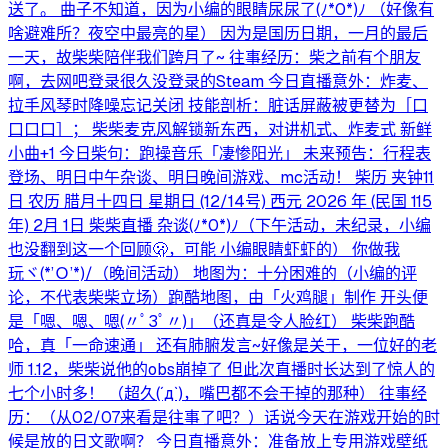
送了。 曲子不知道，因为小编的眼睛尿尿了(⁠ﾉ⁠*⁠0⁠*⁠)⁠ﾉ （好像有
啥避难所？夜空中最亮的星） 因为是国历日期，一月的最后
一天，故柴柴陪伴我们跨月了~ 往事经历：柴之前有个朋友
啊，去网吧登录很久没登录的Steam 今日直播意外：炸麦、
拉手风琴时降噪忘记关闭 技能剖析：脏话屏蔽被更替为［口
口口口］； 柴柴麦克风解锁新东西，对讲机式、炸麦式 新鲜
小曲+1 今日柴句：跑操音乐「凄惨阳光」 未来预告：行程表
登场、明日中午杂谈、明日晚间游戏、mc活动！ 柴历 夹钟11
日 农历 腊月十四日 星期日 (12/14号) 西元 2026 年 (民国 115
年) 2月 1日 柴柴直播 杂谈(⁠ﾉ⁠*⁠0⁠*⁠)⁠ﾉ（下午活动，未纪录，小编
也没翻到这一个回顾🫢，可能 小编眼睛虾虾的） 你做我
玩ヾ⁠(⁠*⁠’⁠Ｏ⁠’⁠*⁠)⁠/（晚间活动） 地图为：十分困难的（小编的评
论，不代表柴柴立场）跑酷地图，由「火鸡腿」制作 开头便
是「嗯、嗯、嗯(⁠〃ﾟ⁠3ﾟ⁠〃⁠)」（还真是令人脸红） 柴柴跑酷
哈，真「一命速通」 还有肺腑发言~好像是关于，一位好的老
师 1.12，柴柴说他的obs崩掉了 但此次直播时长达到了惊人的
七个小时多！ （超久⁠(⁠´⁠д⁠`⁠)⁠，嘴巴都不会干掉的那种） 往事经
历：（从02/07来看是往事了吧？）话说今天在游戏开始的时
候是放的日文歌啊？ 今日直播意外：准备放上专用游戏壁纸