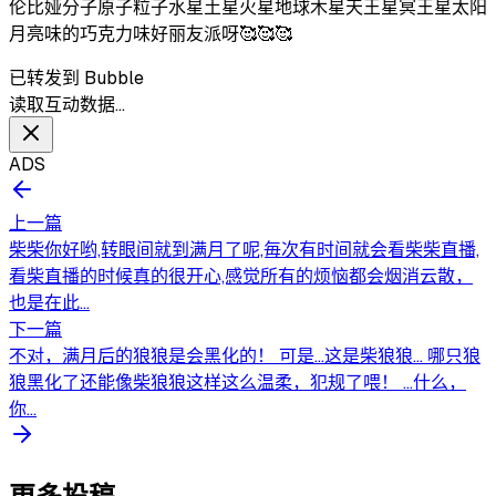
伦比娅分子原子粒子水星土星火星地球木星天王星冥王星太阳
月亮味的巧克力味好丽友派呀🥰🥰🥰
已转发到 Bubble
读取互动数据…
ADS
上一篇
柴柴你好哟,转眼间就到满月了呢,毎次有时间就会看柴柴直播,
看柴直播的时候真的很开心,感觉所有的烦恼都会烟消云散，
也是在此...
下一篇
不对，满月后的狼狼是会黑化的！ 可是…这是柴狼狼… 哪只狼
狼黑化了还能像柴狼狼这样这么温柔，犯规了喂！ …什么，
你...