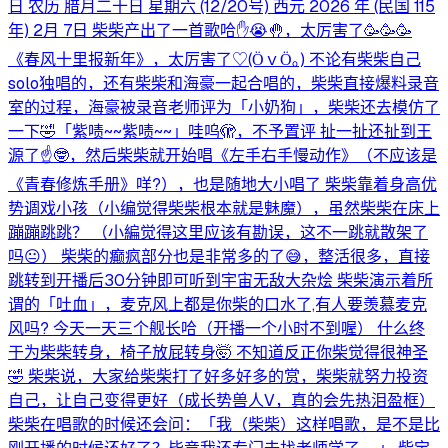
日 农历 腊月二十日 星期六 (12/20号) 西元 2026 年 (民国 115
年) 2月 7日 柴柴产出了一首歌哈✋😭🤚，太厉害了🥳🥳🥳
《春风十里报新年》，太厉害了♡⁠(⁠Ӧ⁠ｖ⁠Ӧ⁠｡⁠) 不论有柴柴自己
solo独唱的，还有柴柴和海豪一起合唱的，柴柴直接爆料录音
室的过程，海豪被录音老师评为「小奶狗」，柴柴还去模仿了
一下🤣「紫啧~~紫啧~~」哇呜🫣，不予置评 扯一扯还扯到王
源了☝️🤓，然后柴柴就开始唱《左手右手慢动作》（不应该是
《青春修炼手册》咩?），也是随地大小唱了 柴柴靠着身高优
势调戏小孩（小编觉得柴柴根本就是魅魔），虽然柴柴在床上
蹦蹦跳跳？ （小編觉得这里应该有勘误，这不一跳就散架了
吗😐） 柴柴的癫疯部分也是非常多的了😅，整活很多，直接
跳转到开播后30分钟即可听到宇宙无敌大杂烩 柴柴演示着所
谓的「吐血」，麦克风上都是你柴的口水了,有人要羡慕麦克
风吗? 今天一天三个舰长哈（开播一个小时不到喔） 什么终
于为柴柴转身，椅子放屁转身🤯 不知道反正你柴觉得很神圣
🤣 柴柴说，大家给柴柴打了好多好多的赏，柴柴就努力投资
自己，让自己变得更好（成长势兽人V，真的会先热泪盈框）
柴柴在唱歌的时候还会问：「我（柴柴）这样唱歌，是不是比