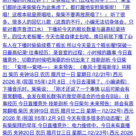
刚开播的时候还好了？毕竟我还专门去找老师学了……」 柴宝
们都听出来柴柴在为此焦虑了，都打趣地安慰柴柴呢！ 「原
唱！这根本就是原唱哈，柴柴不要再放原唱了！」 听了很
多，很多人的回忆儿歌（这真的不行，小编无法切身体会，只
能对着声音流口水） 下播前今天的舰长数量与最高纪录持
平，四位大老板喔~ 今天也是自律主包哈，换日前就下播了👍
有人在下播时偷偷续费了舰长 所以今天是五个舰长喔!!突破一
日最高纪录! 往事经历：录音室的过程；小时候的趣事 今日直
播意外：切歌的时候吧海豪的份切出来了 技能剖析 今日柴
句：「紫啧~~紫啧~~」 未来预告：《春风十里报新年》将释
出 柴历 夹钟18日 农历 腊月廿一日 星期日 (12/21号) 西元
2026 年 (民国 115年) 2月 8日 （今日去漫展了，小编请假）
下播音乐时，柴柴说：「刚才还说了一个事情,以后可能会有
周常翻唱，会发在舰长群!有的我觉得适合的也会在B站」 往
事经历 今日直播意外 技能剖析 今日柴句 未来预告：将会有周
常翻唱 柴历 夹钟19日 农历 腊月廿二日 星期一 (12/22号) 西元
2026 年 (民国 115年) 2月 9日 今天有很多很多的动态喔！还
有柴柴拜的早年 今日直播意外：电力维修中，今日未有直播
柴历 夹钟20日 农历 腊月廿三日 星期二 (12/23号) 西元 2026