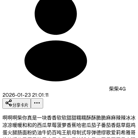
柴柴4G
2026-01-23 21:01:11
分享卡片
啊啊啊柴你真是一块香香软软甜甜糯糯酥酥脆脆麻麻辣辣冰冰
凉凉暖暖和和的西瓜草莓菠萝香蕉哈密瓜茄子番茄香菇草菇鸡
蛋火腿肠面粉奶油牛奶百吨王航母制式导弹德缪歌爱莉希雅哥