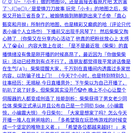
(⁠ﾉﾟ⁠0ﾟ⁠)⁠ﾉ⁠~ 「小卡」做的地图🫢，还是直接去看原片吧 太厉害
了＼⁠(⁠◎⁠o⁠◎⁠)⁠／是爱情刀刀故事 玩完「小卡」的地图之后，柴
柴又开始三省吾身了，被煽情煽到肺腑跑出来了☝️🤓 「直心
甄奕和月抛」所制作的地图，也是精彩又癫疯的哈（评论只代
表小编个人立场🥹） 下播前又出现手风琴了！ 然后柴柴又掏
心肺了 （你柴又在分享内心活动了,他真的把粉丝放心上,太感
人了😭👍） 内容大致上在说：「是不是最近我（柴柴）的直
播情绪没有像是刚开播的时候高昂了，最近因为『你做柴柴
玩』活动已经熬到有点不行了，连朋友都觉得我平常讲话像是
在生气⁠(⁠´⁠д⁠`⁠)⁠」 柴柴提醒大家，千万别在直播间内透露过多家世
内容，以防骗子找上门！ （今天7个小时，也是特别特别久）
往事经历：无揭秘 今日直播意外：下午柴以为自己开播了，
叭叭了说了好多，但柴柴其实没开✋🤡🤚 晚上不小心让整个
伺服器的人都变成创造了 技能剖析：柴柴获得了男女老少同
位体 柴柴正式承认并且公布自己是一个同🤯 Side（小编震
惊，小编震大惊） 今日柴句：「大家是想家了吗？怎么今天
开播一堆人在爸爸啥的」 「多希望我在玩恐怖游戏的时候变
成一个坚定的唯物主义者...」 「希望各位都越来越好！」 未