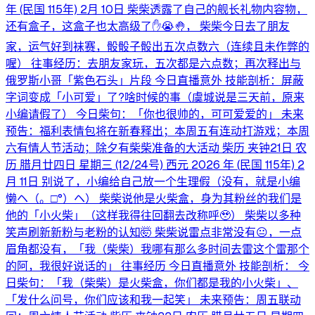
年 (民国 115年) 2月 10日 柴柴透露了自己的舰长礼物内容物，
还有盒子，这盒子也太高级了✋😭🤚， 柴柴今日去了朋友
家，运气好到袜赛，骰骰子骰出五次点数六（连续且未作弊的
喔） 往事经历：去朋友家玩，五次都是六点数；再次释出与
俄罗斯小哥「紫色石头」片段 今日直播意外 技能剖析：屏蔽
字词变成「小可爱」了?啥时候的事（虞城说是三天前，原来
小编请假了） 今日柴句：「你也很帅的，可可爱爱的」 未来
预告：福利表情包将在新春释出；本周五有连动打游戏；本周
六有情人节活动；除夕有柴柴准备的大活动 柴历 夹钟21日 农
历 腊月廿四日 星期三 (12/24号) 西元 2026 年 (民国 115年) 2
月 11日 别说了，小编给自己放一个生理假（没有，就是小编
懒ヘ⁠（⁠。⁠□⁠°⁠）⁠ヘ） 柴柴说他是火柴盒，身为其粉丝的我们是
他的「小火柴」（这样我得往回翻去改称呼🥹） 柴柴以多种
笑声刷新新粉与老粉的认知🤯 柴柴说雷点非常没有😐，一点
眉角都没有，「我（柴柴）我哪有那么多时间去雷这个雷那个
的阿，我很好说话的」 往事经历 今日直播意外 技能剖析： 今
日柴句：「我（柴柴）是火柴盒，你们都是我的小火柴」、
「发什么问号，你们应该和我一起笑」 未来预告：周五联动