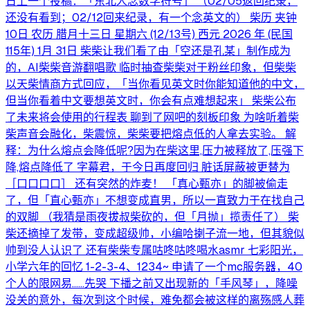
日上一个投稿：「东北人念数学符号」 （02/05返回纪录，
还没有看到；02/12回来纪录，有一个念英文的） 柴历 夹钟
10日 农历 腊月十三日 星期六 (12/13号) 西元 2026 年 (民国
115年) 1月 31日 柴柴让我们看了由「空还是孔某」制作成为
的，AI柴柴音游翻唱歌 临时抽查柴柴对于粉丝印象，但柴柴
以天柴情商方式回应，「当你看见英文时你能知道他的中文，
但当你看着中文要想英文时，你会有点难想起来」 柴柴公布
了未来将会使用的行程表 聊到了网吧的刻板印象 为啥听着柴
柴声音会融化，柴震惊，柴柴要把熔点低的人拿去实验。 解
释：为什么熔点会降低呢?因为在柴这里,压力被释放了,压强下
降,熔点降低了 字幕君，于今日再度回归 脏话屏蔽被更替为
［口口口口］ 还有突然的炸麦！ 「真心甄亦」的脚被偷走
了，但「直心甄亦」不想变成直男，所以一直致力于在找自己
的双脚 （我猜是雨夜拔叔柴砍的，但「月抛」揽责任了） 柴
柴还摘掉了发带，变成超级帅，小编哈揦子流一地，但其貌似
帅到没人认识了 还有柴柴专属咕咚咕咚喝水asmr 七彩阳光，
小学六年的回忆 1-2-3-4、1234~ 申请了一个mc服务器，40
个人的限网易……先哭 下播之前又出现新的「手风琴」，降噪
没关的意外，每次到这个时候，难免都会被这样的离殇感人葬