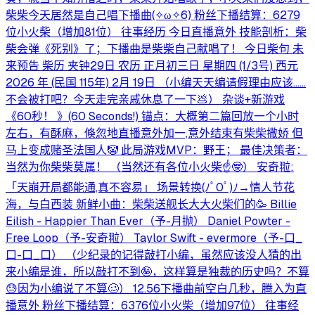
柴柴今天居然是自己唱下播曲(⁠⁠✧⁠ω⁠✧6⁠)⁠ 粉丝下播结算：6279
位小火柴（增加81位） 往事经历 今日直播意外 技能剖析：柴
柴会弹《死别》了；下播曲是柴柴自己献唱了！ 今日柴句 未
来预告 柴历 夹钟29日 农历 正月初三日 星期四 (1/3号) 西元
2026 年 (民国 115年) 2月 19日 （小编天天编请假理由应该……
不会被打吧？今天走完亲戚休息了一下💩） 杂谈+新游戏
《60秒！ 》(60 Seconds!) 锚点：大概第二篇回放一个小时
左右，有酥麻，倏忽地直播意外加一,意外结束有柴柴撒娇 但
马上变成赌圣法国人🤡 此局游戏MVP：野王； 最佳决策者：
当然为你柴柴莫属！ （当然还有各位小火柴☝️🤓） 安奇翋:
「天崩开局都能通,真不容易」 场景转换(⁠ﾉﾟ⁠0ﾟ⁠)⁠ﾉ⁠→情人节花
海，与白西装 新鲜小曲：柴柴送舰长大大火柴们的🥳 Billie
Eilish - Happier Than Ever（予-月抛） Daniel Powter -
Free Loop（予-安奇翋） Taylor Swift - evermore（予-口_
口-口_口） （少纪录的记得敲打小编，虽然应该没人猜的出
来小编是谁，所以敲打不到🤪，这样算是独裁的历史吗？不算
😓因为小编说了不算🥴） 12.56下播曲前空白几秒，腾入为直
播意外 粉丝下播结算：6376位小火柴（增加97位） 往事经