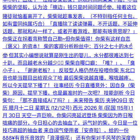
柴柴的坚毅，认为洽「擦边」钱只是时间问题☝️🤓，接着这位
赌徒就恼羞离开了，柴柴就趁事发表，（不特别指任何主包，
如有雷同纯属巧合）「直播除了读读弹幕，不开话题，不延伸
话题，那就和AI一样了，或者开着游戏，那能有啥意思呢？」
你柴正在拐着弯称赞自己勒~但你柴值得！你柴有这样自恋
（褒义）的资本！ 柴的客观分析粉丝中：百分之七十的水☝️
🤓 但其实小编想说就算是刚生出的婴儿，水分都很难达到七
十趴，而且越老水分越少😮‍💨 柴柴自曝口癖：「唯？」、「臭
小子」、「谢谢老板？」 反驳型人格仍然在投喂你柴 东北口
音也能当题目出给观众了哈 最后柴柴说越直播，喉咙越疼，
所以今天提早下播了！ 往事经历 今日直播意外：因自身（柴
柴）原因，提早下播，也是最准时的一次吧？ 技能剖析 今日
柴句：「那不直接成Ai了吗？」 未来预告 柴历 夹钟09日 农
历 腊月十二日 星期五 (12/12号) 西元 2026 年 (民国 115年) 1
月 30日 天空一声巨响，你柴闪亮延迟登场 柴柴因为昨日喉
咙痛的部分，今日担心的去抽血了，运气好的柴，今日是一位
技巧高超的抽血者 来自阔气使用者［安奇翋］，给的一份
888¥有音乐音效的「浪漫烟花」 还有你柴对手风琴的深度告