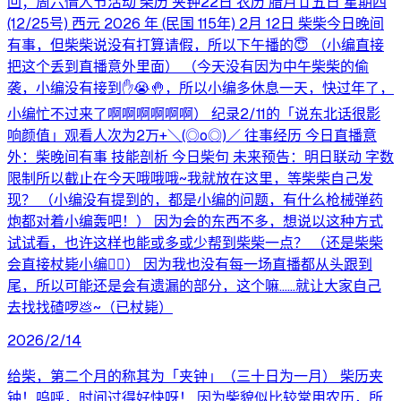
回；周六情人节活动 柴历 夹钟22日 农历 腊月廿五日 星期四
(12/25号) 西元 2026 年 (民国 115年) 2月 12日 柴柴今日晚间
有事，但柴柴说没有打算请假，所以下午播的😇 （小编直接
把这个丢到直播意外里面） （今天没有因为中午柴柴的偷
袭，小编没有接到✋😭🤚，所以小编多休息一天，快过年了，
小编忙不过来了啊啊啊啊啊啊） 纪录2/11的「说东北话很影
响颜值」观看人次为2万+＼⁠(⁠◎⁠o⁠◎⁠)⁠／ 往事经历 今日直播意
外：柴晚间有事 技能剖析 今日柴句 未来预告：明日联动 字数
限制所以截止在今天哦哦哦~我就放在这里，等柴柴自己发
现？ （小编没有提到的，都是小编的问题，有什么枪械弹药
炮都对着小编轰吧！） 因为会的东西不多，想说以这种方式
试试看，也许这样也能或多或少帮到柴柴一点？ （还是柴柴
会直接杖毙小编😵‍💫） 因为我也没有每一场直播都从头跟到
尾，所以可能还是会有遗漏的部分，这个嘛……就让大家自己
去找找碴啰💩~（已杖毙）
2026/2/14
给柴，第二个月的称其为「夹钟」（三十日为一月） 柴历夹
钟！呜呼，时间过得好快呀！ 因为柴貌似比较常用农历，所