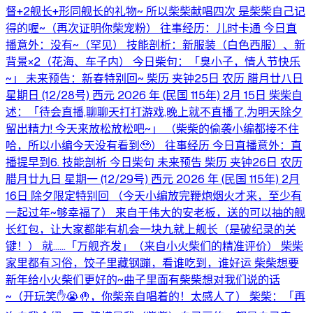
督+2舰长+形同舰长的礼物~ 所以柴柴献唱四次 是柴柴自己记
得的喔~（再次证明你柴宠粉） 往事经历：儿时卡通 今日直
播意外：没有~（罕见） 技能剖析：新服装（白色西服）、新
背景×2（花海、车子内） 今日柴句：「臭小子，情人节快乐
~」 未来预告：新春特别回~ 柴历 夹钟25日 农历 腊月廿八日
星期日 (12/28号) 西元 2026 年 (民国 115年) 2月 15日 柴柴自
述：「待会直播,聊聊天打打游戏,晚上就不直播了,为明天除夕
留出精力! 今天来放松放松吧~」 （柴柴的偷袭小编都接不住
哈，所以小编今天没有看到🥹） 往事经历 今日直播意外：直
播提早到6. 技能剖析 今日柴句 未来预告 柴历 夹钟26日 农历
腊月廿九日 星期一 (12/29号) 西元 2026 年 (民国 115年) 2月
16日 除夕限定特别回 （今天小编放完鞭炮烟火才来，至少有
一起过年~够幸福了） 来自于伟大的安老板，送的可以抽的舰
长红包，让大家都能有机会一块九就上舰长（是破纪录的关
键！） 就……「万舰齐发」（来自小火柴们的精准评价） 柴柴
家里都有习俗，饺子里藏钢蹦，看谁吃到，谁好运 柴柴想要
新年给小火柴们更好的~曲子里面有柴柴想对我们说的话
~（开玩笑✋😭🤚，你柴亲自唱着的！太感人了） 柴柴：「再