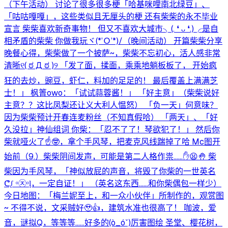
（下午活动） 讨论了很多很多梗「哈基咪哩南北绿豆」、
「咕咕嘎嘎」，这些类似且无厘头的梗 还有柴柴的永不毕业
宣言 柴柴喜欢新奇事物！ 但又不喜欢大城市╮⁠(⁠.⁠ ⁠❛⁠ ⁠ᴗ⁠ ⁠❛⁠.⁠)⁠╭是自
相矛盾的柴柴 你做我玩ヾ⁠(⁠*⁠’⁠Ｏ⁠’⁠*⁠)⁠/（晚间活动） 开篇柴柴分享
晚餐心得，柴柴做了一个披萨~，柴柴不忘初心，活人感非常
清晰୧⁠(⁠ ⁠ಠ⁠ ⁠Д⁠ ⁠ಠ⁠ ⁠)⁠୨ 「发了面，揉面，乘乘地躺板板了， 开始疯
狂的去炒，豌豆，虾仁，料加的足足的！ 最后覆盖上满满芝
士！」 枫箐owo：「试试蒜蓉酱！」 「好主意」（柴柴说好
主意？？这比凤梨还让义大利人愠怒） 「负一天」何意味？
因为柴柴预计开春连麦粉丝（不知真假哈） 「两天」、「好
久没拉」神仙组词 你柴：「忍不了了！琴欲犯了！」 然后你
柴就哑火了☝️🤓，拿个手风琴，把麦克风线踹掉了哈 Mc图开
始前（9.）柴柴阴间发声，可能是第二人格作祟……✋😫🤚 柴
柴因为手风琴，「神似放屁的声音，将毁了你柴的一世英名
ᕦ⁠ᶘ⁠ ⁠ᵒ⁠㉨⁠ᵒ⁠ᶅ⁠，一定自证！」 （英名这东西……和你柴偶包一样少）
今日地图：「梅兰妮至上，和一众小伙伴」所制作的，观赏图
~ 不得不说，文采贼好🥹👍，建筑水准也很高了！ 咖波，爱
音，谜拟Q，等等等……好多的(⁠ò⁠_⁠ó⁠ˇ⁠)⁠厉害图绘 圣堂、樱花树，