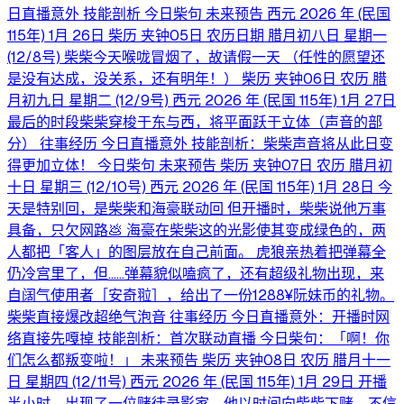
日直播意外 技能剖析 今日柴句 未来预告 西元 2026 年 (民国
115年) 1月 26日 柴历 夹钟05日 农历日期 腊月初八日 星期一
(12/8号) 柴柴今天喉咙冒烟了，故请假一天 （任性的愿望还
是没有达成，没关系，还有明年！） 柴历 夹钟06日 农历 腊
月初九日 星期二 (12/9号) 西元 2026 年 (民国 115年) 1月 27日
最后的时段柴柴穿梭于东与西，将平面跃于立体（声音的部
分） 往事经历 今日直播意外 技能剖析：柴柴声音将从此日变
得更加立体！ 今日柴句 未来预告 柴历 夹钟07日 农历 腊月初
十日 星期三 (12/10号) 西元 2026 年 (民国 115年) 1月 28日 今
天是特别回，是柴柴和海豪联动回 但开播时，柴柴说他万事
具备，只欠网路💩 海豪在柴柴这的光影使其变成绿色的，两
人都把「客人」的图层放在自己前面。 虎狼亲热着把弹幕全
仍冷宫里了，但……弹幕貌似嗑疯了，还有超级礼物出现，来
自阔气使用者［安奇翋］，给出了一份1288¥阮妹币的礼物。
柴柴直接爆改超绝气泡音 往事经历 今日直播意外：开播时网
络直接先嘎掉 技能剖析：首次联动直播 今日柴句：「啊！你
们怎么都叛变啦！」 未来预告 柴历 夹钟08日 农历 腊月十一
日 星期四 (12/11号) 西元 2026 年 (民国 115年) 1月 29日 开播
半小时，出现了一位赌徒录影家，他以时间向柴柴下赌，不信