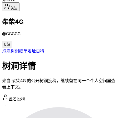
关注
柴柴4G
@
GGGGG
B站
泡泡
树洞
歌单
地址
百科
树洞详情
来自 柴柴4G 的公开树洞投稿，继续留在同一个个人空间里查
看上下文。
匿名投稿
→