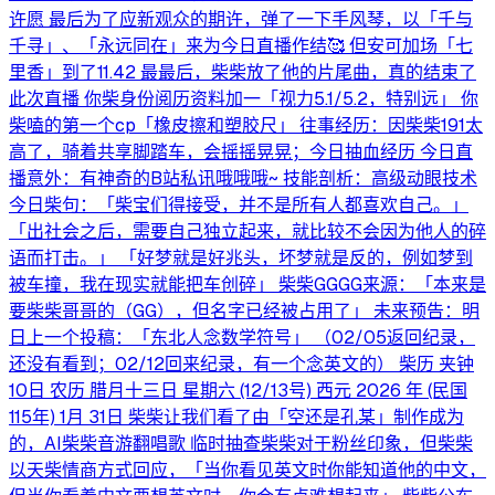
许愿 最后为了应新观众的期许，弹了一下手风琴，以「千与
千寻」、「永远同在」来为今日直播作结🥰 但安可加场「七
里香」到了11.42 最最后，柴柴放了他的片尾曲，真的结束了
此次直播 你柴身份阅历资料加一「视力5.1/5.2，特别远」 你
柴嗑的第一个cp「橡皮擦和塑胶尺」 往事经历：因柴柴191太
高了，骑着共享脚踏车，会摇摇晃晃；今日抽血经历 今日直
播意外：有神奇的B站私讯哦哦哦~ 技能剖析：高级动眼技术
今日柴句：「柴宝们得接受，并不是所有人都喜欢自己。」
「出社会之后，需要自己独立起来，就比较不会因为他人的碎
语而打击。」 「好梦就是好兆头，坏梦就是反的，例如梦到
被车撞，我在现实就能把车创碎」 柴柴GGGG来源：「本来是
要柴柴哥哥的（GG），但名字已经被占用了」 未来预告：明
日上一个投稿：「东北人念数学符号」 （02/05返回纪录，
还没有看到；02/12回来纪录，有一个念英文的） 柴历 夹钟
10日 农历 腊月十三日 星期六 (12/13号) 西元 2026 年 (民国
115年) 1月 31日 柴柴让我们看了由「空还是孔某」制作成为
的，AI柴柴音游翻唱歌 临时抽查柴柴对于粉丝印象，但柴柴
以天柴情商方式回应，「当你看见英文时你能知道他的中文，