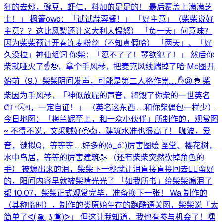
狂的去炒，豌豆，虾仁，料加的足足的！ 最后覆盖上满满芝
士！」 枫箐owo：「试试蒜蓉酱！」 「好主意」（柴柴说好
主意？？这比凤梨还让义大利人愠怒） 「负一天」何意味？
因为柴柴预计开春连麦粉丝（不知真假哈） 「两天」、「好
久没拉」神仙组词 你柴：「忍不了了！琴欲犯了！」 然后你
柴就哑火了☝️🤓，拿个手风琴，把麦克风线踹掉了哈 Mc图开
始前（9.）柴柴阴间发声，可能是第二人格作祟……✋😫🤚 柴
柴因为手风琴，「神似放屁的声音，将毁了你柴的一世英名
ᕦ⁠ᶘ⁠ ⁠ᵒ⁠㉨⁠ᵒ⁠ᶅ⁠，一定自证！」 （英名这东西……和你柴偶包一样少）
今日地图：「梅兰妮至上，和一众小伙伴」所制作的，观赏图
~ 不得不说，文采贼好🥹👍，建筑水准也很高了！ 咖波，爱
音，谜拟Q，等等等……好多的(⁠ò⁠_⁠ó⁠ˇ⁠)⁠厉害图绘 圣堂、樱花树，
水中鸟居，等等的厉害建筑🥳 （还有柴柴突然砍掉角色的
手） 被煽出来的泪，柴柴下一秒就让泪直接直接回去🫩，蛮好
的，阳间内容早就被柴啃光光了 「如我所书」给柴柴煽泪了
都 10.07，柴柴正式观赏完毕，准备换下一张！ Wa 制作的
（其称临时），制作的类原始生存的跑酷通关图，柴柴说「太
简单了ᕙ⁠(⁠ ͡⁠◉⁠ ͜⁠ ⁠ʖ⁠ ͡⁠◉⁠)⁠ᕗ」 但这让我知道，我也有参与机会了！嘿