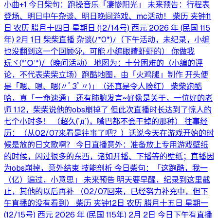
小曲+1 今日柴句：跑操音乐「凄惨阳光」 未来预告：行程表
登场、明日中午杂谈、明日晚间游戏、mc活动！ 柴历 夹钟11
日 农历 腊月十四日 星期日 (12/14号) 西元 2026 年 (民国 115
年) 2月 1日 柴柴直播 杂谈(⁠ﾉ⁠*⁠0⁠*⁠)⁠ﾉ（下午活动，未纪录，小编
也没翻到这一个回顾🫢，可能 小编眼睛虾虾的） 你做我
玩ヾ⁠(⁠*⁠’⁠Ｏ⁠’⁠*⁠)⁠/（晚间活动） 地图为：十分困难的（小编的评
论，不代表柴柴立场）跑酷地图，由「火鸡腿」制作 开头便
是「嗯、嗯、嗯(⁠〃ﾟ⁠3ﾟ⁠〃⁠)」（还真是令人脸红） 柴柴跑酷
哈，真「一命速通」 还有肺腑发言~好像是关于，一位好的老
师 1.12，柴柴说他的obs崩掉了 但此次直播时长达到了惊人的
七个小时多！ （超久⁠(⁠´⁠д⁠`⁠)⁠，嘴巴都不会干掉的那种） 往事经
历：（从02/07来看是往事了吧？）话说今天在游戏开始的时
候是放的日文歌啊？ 今日直播意外：准备放上专用游戏壁纸
的时候，闪过很多的东西，诸如开播、下播等的壁纸；直播因
为obs崩掉，意外结束 技能剖析 今日柴句：「这跑酷，我一
（亿）遍过，小意思」 未来预告 明天要早醒，纪录到这里截
止，其他的以后再补 （02/07回来，已经努力补充中，但下
午直播的没有看到） 柴历 夹钟12日 农历 腊月十五日 星期一
(12/15号) 西元 2026 年 (民国 115年) 2月 2日 今日下午有直播