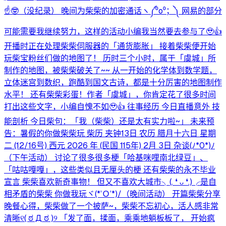
☝️🤓（没纪录） 晚间为柴柴的加密通话ヽ⁠༼⁠⁰⁠o⁠⁰⁠；⁠༽⁠ 网易的部分
可能需要我继续努力，这样的活动小编我当然要去参与了🥹👍
开播时正在处理柴柴伺服器的「通货膨胀」 接着柴柴便开始
玩柴宝粉丝们做的地图了！ 历时三个小时，属于「虞城」所
制作的地图，被柴柴破关了~~ 从一开始的化学体到数学题，
立体迷宫到数织，跑酷到国文古诗，都是十分厉害的地图制作
水平！ 还有柴柴彩蛋！作者「虞城」，你肯定花了很多时间
打出这些文字，小编自愧不如🥹👍 往事经历 今日直播意外 技
能剖析 今日柴句：「我（柴柴）还是太有实力啦~」 未来预
告：暑假的你做柴柴玩 柴历 夹钟13日 农历 腊月十六日 星期
二 (12/16号) 西元 2026 年 (民国 115年) 2月 3日 杂谈(⁠ﾉ⁠*⁠0⁠*⁠)⁠ﾉ
（下午活动） 讨论了很多很多梗「哈基咪哩南北绿豆」、
「咕咕嘎嘎」，这些类似且无厘头的梗 还有柴柴的永不毕业
宣言 柴柴喜欢新奇事物！ 但又不喜欢大城市╮⁠(⁠.⁠ ⁠❛⁠ ⁠ᴗ⁠ ⁠❛⁠.⁠)⁠╭是自
相矛盾的柴柴 你做我玩ヾ⁠(⁠*⁠’⁠Ｏ⁠’⁠*⁠)⁠/（晚间活动） 开篇柴柴分享
晚餐心得，柴柴做了一个披萨~，柴柴不忘初心，活人感非常
清晰୧⁠(⁠ ⁠ಠ⁠ ⁠Д⁠ ⁠ಠ⁠ ⁠)⁠୨ 「发了面，揉面，乘乘地躺板板了， 开始疯