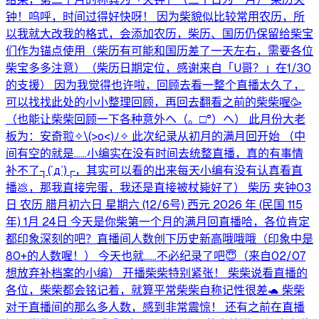
钟！呜呼，时间过得好快呀！ 因为柴貌似比较常用农历，所
以我就大改我的格式，会添加农历，柴历、国历仍保留给柴宝
们作为锚点使用（柴历有可能和国历差了一天左右，需要各位
柴宝多多注意）（柴历日期定位，感谢来自「U哥？」在1/30
的支援） 因为我觉得也许啦，回顾去看一整个直播太久了，
可以找找此处的小小整理回顾，再回去翻看之前的柴柴喔🥳
（也能让柴柴回顾一下各种意外ヘ⁠（⁠。⁠□⁠°⁠）⁠ヘ） 此月份大老
板为：安奇翋✧⁠\⁠(⁠>⁠o⁠<⁠)⁠ﾉ⁠✧ 此次纪录从初月的满月回开始 （中
间有空的就是……小编实在没有时间去统整直播，真的有事情
补不了┐⁠(⁠´⁠д⁠`⁠)⁠┌，其实可以看的出来每天小编有没有认真看直
播💩，那我直接完蛋，我还是直接被杖毙好了） 柴历 夹钟03
日 农历 腊月初六日 星期六 (12/6号) 西元 2026 年 (民国 115
年) 1月 24日 今天是你柴第一个月的满月回直播哈，各位肯定
都印象深刻的吧？直播间人数创下历史新高哦哦哦（印象中是
80+的人数喔！） 今天也就……不必纪录了吧😇（来自02/07
想放弃补档案的小编） 开播柴柴特别紧张！ 柴柴说看直播的
各位，柴柴都会铭记着，就算平常柴柴自称记性很差🐢 柴柴
对于直播间的那么多人数，感到非常震惊！ 还有之前在直播