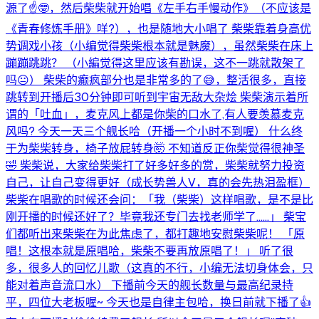
源了☝️🤓，然后柴柴就开始唱《左手右手慢动作》（不应该是
《青春修炼手册》咩?），也是随地大小唱了 柴柴靠着身高优
势调戏小孩（小编觉得柴柴根本就是魅魔），虽然柴柴在床上
蹦蹦跳跳？ （小編觉得这里应该有勘误，这不一跳就散架了
吗😐） 柴柴的癫疯部分也是非常多的了😅，整活很多，直接
跳转到开播后30分钟即可听到宇宙无敌大杂烩 柴柴演示着所
谓的「吐血」，麦克风上都是你柴的口水了,有人要羡慕麦克
风吗? 今天一天三个舰长哈（开播一个小时不到喔） 什么终
于为柴柴转身，椅子放屁转身🤯 不知道反正你柴觉得很神圣
🤣 柴柴说，大家给柴柴打了好多好多的赏，柴柴就努力投资
自己，让自己变得更好（成长势兽人V，真的会先热泪盈框）
柴柴在唱歌的时候还会问：「我（柴柴）这样唱歌，是不是比
刚开播的时候还好了？毕竟我还专门去找老师学了……」 柴宝
们都听出来柴柴在为此焦虑了，都打趣地安慰柴柴呢！ 「原
唱！这根本就是原唱哈，柴柴不要再放原唱了！」 听了很
多，很多人的回忆儿歌（这真的不行，小编无法切身体会，只
能对着声音流口水） 下播前今天的舰长数量与最高纪录持
平，四位大老板喔~ 今天也是自律主包哈，换日前就下播了👍