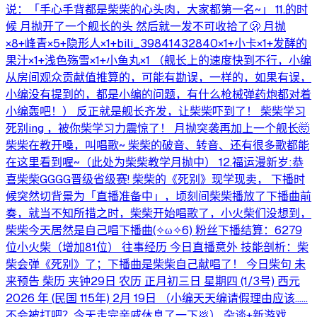
说：「手心手背都是柴柴的心头肉，大家都第一名~」 11.的时
候 月抛开了一个舰长的头 然后就一发不可收拾了🫢 月抛
×8+峰青×5+隐形人×1+bili_39841432840×1+小卡×1+发酵的
果汁×1+浅色殇雪×1+小鱼丸×1 （舰长上的速度快到不行，小编
从房间观众贡献值推算的，可能有勘误，一样的，如果有误，
小编没有提到的，都是小编的问题，有什么枪械弹药炮都对着
小编轰吧！） 反正就是舰长齐发，让柴柴吓到了！ 柴柴学习
死别ing ，被你柴学习力震惊了！ 月抛突袭再加上一个舰长🤯
柴柴在教开嗓，叫唱歌~ 柴柴的破音、转音、还有很多歌都能
在这里看到喔~（此处为柴柴教学月抛中） 12.福运漫新岁:恭
喜柴柴GGGG晋级省级赛! 柴柴的《死别》现学现卖， 下播时
候突然切背景为「直播准备中」，顷刻间柴柴播放了下播曲前
奏，就当不知所措之时，柴柴开始唱歌了，小火柴们没想到，
柴柴今天居然是自己唱下播曲(⁠⁠✧⁠ω⁠✧6⁠)⁠ 粉丝下播结算：6279
位小火柴（增加81位） 往事经历 今日直播意外 技能剖析：柴
柴会弹《死别》了；下播曲是柴柴自己献唱了！ 今日柴句 未
来预告 柴历 夹钟29日 农历 正月初三日 星期四 (1/3号) 西元
2026 年 (民国 115年) 2月 19日 （小编天天编请假理由应该……
不会被打吧？今天走完亲戚休息了一下💩） 杂谈+新游戏