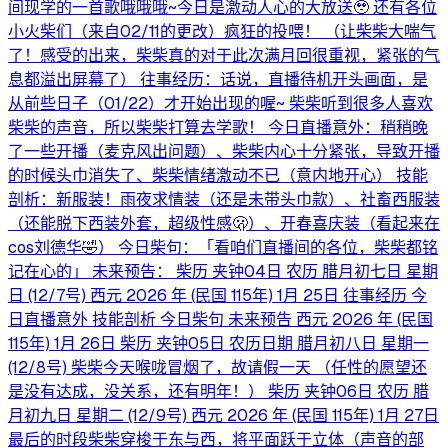
间现学的一首歌哦哦哦~今日是激动人心的大放送🥹 还有各位
小火柴们（来自02/11的更改）疯狂的投喂！ （让柴柴大喘气
了！感受的出来，柴柴真的对于此次满月回很重视，紧张的气
息都溢出屏幕了） 往事经历：话说，直播待机开头画面，是
从前些日子（01/22）才开始出现的喔~ 柴柴听到很多人喜欢
柴柴的声音，所以柴柴打算去学歌！ 今日直播意外：稍稍晚
了一些开播（麦克风出问题）、柴柴内心十分紧张，导致开播
的时候头巾消失了、柴柴情绪激动不已（意内地开心） 技能
剖析：新服装！雨夜求情装（还是未带头巾款）、社畜西服装
（还能脱下西装外套，超级性感🫢）、开春喜庆装（看起来在
cos刘德华🤣） 今日柴句：「看咱们直播间的各位，柴柴都铭
记在心的」 未来预告： 柴历 夹钟04日 农历 腊月初七日 星期
日 (12/7号) 西元 2026 年 (民国 115年) 1月 25日 往事经历 今
日直播意外 技能剖析 今日柴句 未来预告 西元 2026 年 (民国
115年) 1月 26日 柴历 夹钟05日 农历日期 腊月初八日 星期一
(12/8号) 柴柴今天喉咙冒烟了，故请假一天 （任性的愿望还
是没有达成，没关系，还有明年！） 柴历 夹钟06日 农历 腊
月初九日 星期二 (12/9号) 西元 2026 年 (民国 115年) 1月 27日
最后的时段柴柴穿梭于东与西，将平面跃于立体（声音的部