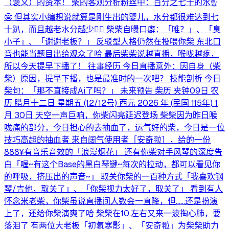
（褒义）的资本！ 柴的客观分析粉丝中：百分之七十的水☝️
🤓 但其实小编想说就算是刚生出的婴儿，水分都很难达到七
十趴，而且越老水分越少😮‍💨 柴柴自曝口癖：「唯？」、「臭
小子」、「谢谢老板？」 反驳型人格仍然在投喂你柴 东北口
音也能当题目出给观众了哈 最后柴柴说越直播，喉咙越疼，
所以今天提早下播了！ 往事经历 今日直播意外：因自身（柴
柴）原因，提早下播，也是最准时的一次吧？ 技能剖析 今日
柴句：「那不直接成Ai了吗？」 未来预告 柴历 夹钟09日 农
历 腊月十二日 星期五 (12/12号) 西元 2026 年 (民国 115年) 1
月 30日 天空一声巨响，你柴闪亮延迟登场 柴柴因为昨日喉
咙痛的部分，今日担心的去抽血了，运气好的柴，今日是一位
技巧高超的抽血者 来自阔气使用者［安奇翋］，给的一份
888¥有音乐音效的「浪漫烟花」 还有你柴对手风琴的深度告
白「喔~有这个Base的黑白琴键~每次的拉动，都可以看见你
的呼吸，挤压出的声音~」 取关你柴的一百种方式「我喜欢钢
琴/吉他，取关了」、「你柴视力太好了，取关了」 看到有人
怀念米老柴，你柴虽说直播间人数会一直降，但……还是扮演
上了，还给你柴演爽了哈 柴柴在10.左右又来一波掏心肺，要
落泪了 有两位大老板「初氡寒影」、「安奇翋」为柴柴助力