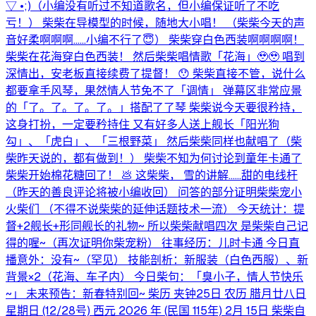
⁠▽⁠ ⁠•⁠;⁠)（小编没有听过不知道歌名，但小编保证听了不吃
亏！） 柴柴在导模型的时候，随地大小唱！ （柴柴今天的声
音好柔啊啊啊……小编不行了😇） 柴柴穿白色西装啊啊啊啊！
柴柴在花海穿白色西装！ 然后柴柴唱情歌「花海」🥹🥹 唱到
深情出，安老板直接续费了提督！ 😯 柴柴直接不管，说什么
都要拿手风琴，果然情人节免不了「调情」 弹幕区非常应景
的「了。了。了。了。」搭配了了琴 柴柴说今天要很矜持，
这身打扮，一定要矜持住 又有好多人送上舰长「阳光狗
勾」、「虎白」、「三根野菜」 然后柴柴同样也献唱了（柴
柴昨天说的，都有做到！） 柴柴不知为何讨论到童年卡通了
柴柴开始棉花糖回了！ 💩 这柴柴， 雪的讲解……甜的电线杆
（昨天的善良评论将被小编收回） 问答的部分证明柴柴宠小
火柴们 （不得不说柴柴的延伸话题技术一流） 今天统计：提
督+2舰长+形同舰长的礼物~ 所以柴柴献唱四次 是柴柴自己记
得的喔~（再次证明你柴宠粉） 往事经历：儿时卡通 今日直
播意外：没有~（罕见） 技能剖析：新服装（白色西服）、新
背景×2（花海、车子内） 今日柴句：「臭小子，情人节快乐
~」 未来预告：新春特别回~ 柴历 夹钟25日 农历 腊月廿八日
星期日 (12/28号) 西元 2026 年 (民国 115年) 2月 15日 柴柴自