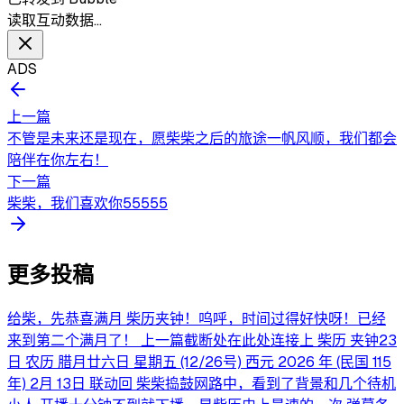
读取互动数据…
ADS
上一篇
不管是未来还是现在，愿柴柴之后的旅途一帆风顺，我们都会
陪伴在你左右！
下一篇
柴柴，我们喜欢你55555
更多投稿
给柴，先恭喜满月 柴历夹钟！呜呼，时间过得好快呀！已经
来到第二个满月了！ 上一篇截断处在此处连接上 柴历 夹钟23
日 农历 腊月廿六日 星期五 (12/26号) 西元 2026 年 (民国 115
年) 2月 13日 联动回 柴柴捣鼓网路中，看到了背景和几个待机