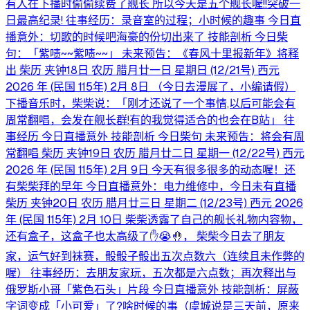
有人在下播时偷偷续费了舰长 所以今天是五个舰长喔!!突破一
日最高纪录! 往事经历：录音室的过程；小时候的趣事 今日直
播意外：切歌的时候吧海豪的份切出来了 技能剖析 今日柴
句：「紫啧~~紫啧~~」 未来预告：《春风十里报新年》将释
出 柴历 夹钟18日 农历 腊月廿一日 星期日 (12/21号) 西元
2026 年 (民国 115年) 2月 8日 （今日去漫展了，小编请假）
下播音乐时，柴柴说：「刚才还说了一个事情,以后可能会有
周常翻唱，会发在舰长群!有的我觉得适合的也会在B站」 往
事经历 今日直播意外 技能剖析 今日柴句 未来预告：将会有周
常翻唱 柴历 夹钟19日 农历 腊月廿二日 星期一 (12/22号) 西元
2026 年 (民国 115年) 2月 9日 今天有很多很多的动态喔！还
有柴柴拜的早年 今日直播意外：电力维修中，今日未有直播
柴历 夹钟20日 农历 腊月廿三日 星期二 (12/23号) 西元 2026
年 (民国 115年) 2月 10日 柴柴透露了自己的舰长礼物内容物，
还有盒子，这盒子也太高级了✋😭🤚， 柴柴今日去了朋友
家，运气好到袜赛，骰骰子骰出五次点数六（连续且未作弊的
喔） 往事经历：去朋友家玩，五次都是六点数；再次释出与
俄罗斯小哥「紫色石头」片段 今日直播意外 技能剖析：屏蔽
字词变成「小可爱」了?啥时候的事（虞城说是三天前，原来