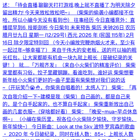
述：「待会直播,聊聊天打打游戏,晚上就不直播了,为明天除夕
留出精力! 今天来放松放松吧~」 （柴柴的偷袭小编都接不住
哈，所以小编今天没有看到🥹） 往事经历 今日直播意外：直
播提早到6. 技能剖析 今日柴句 未来预告 柴历 夹钟26日 农历
腊月廿九日 星期一 (12/29号) 西元 2026 年 (民国 115年) 2月
16日 除夕限定特别回 （今天小编放完鞭炮烟火才来，至少有
一起过年~够幸福了） 来自于伟大的安老板，送的可以抽的舰
长红包，让大家都能有机会一块九就上舰长（是破纪录的关
键！） 就……「万舰齐发」（来自小火柴们的精准评价） 柴柴
家里都有习俗，饺子里藏钢蹦，看谁吃到，谁好运 柴柴想要
新年给小火柴们更好的~曲子里面有柴柴想对我们说的话
~（开玩笑✋😭🤚，你柴亲自唱着的！太感人了） 柴柴：「再
次自我介绍一下~建模是我（柴柴）自己画的，都是自己来
的，是个白手起家的，也不算白手起家」 柴柴重新放出自己
画的几套衣服~（穿啥都好看） 柴柴：「晚安~mua~早点休息
啊~」 （小编在柴历里，祝各位小火柴除夕愉快、守岁愉快、
新年愉快~） 今日新曲：Look at the Sky 波特·罗宾森的歌曲
‧ 2020 年 今日破纪录，同时在线人数：85+；上舰长人数