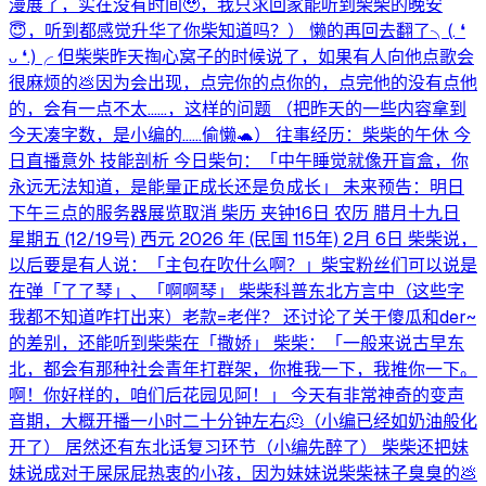
漫展了，实在没有时间🥹，我只求回家能听到柴柴的晚安
😇，听到都感觉升华了你柴知道吗？） 懒的再回去翻了╮⁠(⁠.⁠ ⁠❛⁠
⁠ᴗ⁠ ⁠❛⁠.⁠)⁠╭ 但柴柴昨天掏心窝子的时候说了，如果有人向他点歌会
很麻烦的💩因为会出现，点完你的点你的，点完他的没有点他
的，会有一点不太……，这样的问题 （把昨天的一些内容拿到
今天凑字数，是小编的……偷懒🐢） 往事经历：柴柴的午休 今
日直播意外 技能剖析 今日柴句：「中午睡觉就像开盲盒，你
永远无法知道，是能量正成长还是负成长」 未来预告：明日
下午三点的服务器展览取消 柴历 夹钟16日 农历 腊月十九日
星期五 (12/19号) 西元 2026 年 (民国 115年) 2月 6日 柴柴说，
以后要是有人说：「主包在吹什么啊？」柴宝粉丝们可以说是
在弹「了了琴」、「啊啊琴」 柴柴科普东北方言中（这些字
我都不知道咋打出来）老款=老伴？ 还讨论了关于傻瓜和der~
的差别，还能听到柴柴在「撒娇」 柴柴：「一般来说古早东
北，都会有那种社会青年打群架，你推我一下，我推你一下。
啊！你好样的，咱们后花园见阿！」 今天有非常神奇的变声
音期，大概开播一小时二十分钟左右🫠（小编已经如奶油般化
开了） 居然还有东北话复习环节（小编先醉了） 柴柴还把妹
妹说成对于屎尿屁热衷的小孩，因为妹妹说柴柴袜子臭臭的💩