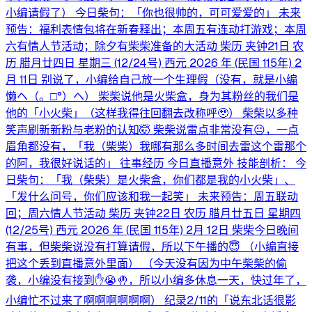
小编请假了） 今日柴句：「你也很帅的，可可爱爱的」 未来
预告：福利表情包将在新春释出；本周五有连动打游戏；本周
六有情人节活动；除夕有柴柴准备的大活动 柴历 夹钟21日 农
历 腊月廿四日 星期三 (12/24号) 西元 2026 年 (民国 115年) 2
月 11日 别说了，小编给自己放一个生理假（没有，就是小编
懒ヘ⁠（⁠。⁠□⁠°⁠）⁠ヘ） 柴柴说他是火柴盒，身为其粉丝的我们是
他的「小火柴」（这样我得往回翻去改称呼🥹） 柴柴以多种
笑声刷新新粉与老粉的认知🤯 柴柴说雷点非常没有😐，一点
眉角都没有，「我（柴柴）我哪有那么多时间去雷这个雷那个
的阿，我很好说话的」 往事经历 今日直播意外 技能剖析： 今
日柴句：「我（柴柴）是火柴盒，你们都是我的小火柴」、
「发什么问号，你们应该和我一起笑」 未来预告：周五联动
回；周六情人节活动 柴历 夹钟22日 农历 腊月廿五日 星期四
(12/25号) 西元 2026 年 (民国 115年) 2月 12日 柴柴今日晚间
有事，但柴柴说没有打算请假，所以下午播的😇 （小编直接
把这个丢到直播意外里面） （今天没有因为中午柴柴的偷
袭，小编没有接到✋😭🤚，所以小编多休息一天，快过年了，
小编忙不过来了啊啊啊啊啊啊） 纪录2/11的「说东北话很影