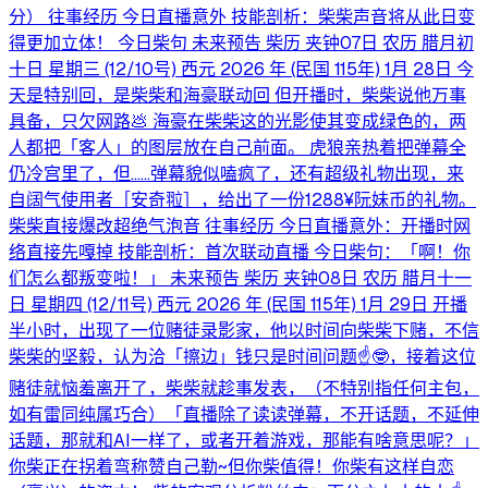
分） 往事经历 今日直播意外 技能剖析：柴柴声音将从此日变
得更加立体！ 今日柴句 未来预告 柴历 夹钟07日 农历 腊月初
十日 星期三 (12/10号) 西元 2026 年 (民国 115年) 1月 28日 今
天是特别回，是柴柴和海豪联动回 但开播时，柴柴说他万事
具备，只欠网路💩 海豪在柴柴这的光影使其变成绿色的，两
人都把「客人」的图层放在自己前面。 虎狼亲热着把弹幕全
仍冷宫里了，但……弹幕貌似嗑疯了，还有超级礼物出现，来
自阔气使用者［安奇翋］，给出了一份1288¥阮妹币的礼物。
柴柴直接爆改超绝气泡音 往事经历 今日直播意外：开播时网
络直接先嘎掉 技能剖析：首次联动直播 今日柴句：「啊！你
们怎么都叛变啦！」 未来预告 柴历 夹钟08日 农历 腊月十一
日 星期四 (12/11号) 西元 2026 年 (民国 115年) 1月 29日 开播
半小时，出现了一位赌徒录影家，他以时间向柴柴下赌，不信
柴柴的坚毅，认为洽「擦边」钱只是时间问题☝️🤓，接着这位
赌徒就恼羞离开了，柴柴就趁事发表，（不特别指任何主包，
如有雷同纯属巧合）「直播除了读读弹幕，不开话题，不延伸
话题，那就和AI一样了，或者开着游戏，那能有啥意思呢？」
你柴正在拐着弯称赞自己勒~但你柴值得！你柴有这样自恋