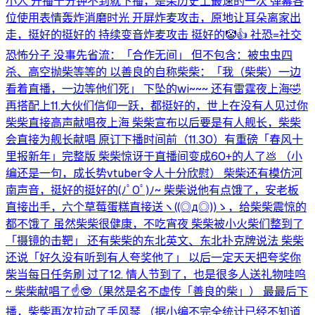
小人 开播十分钟不到就下播，是柴历史上最速的一次 弹幕各
位使用表情轰炸消磨时光 开屏炸麦攻击，原地让耳朵离家出
走，挺好的挺好的 持续变音炸麦攻击 挺好的🤡👍 社恐=社交
恐怖分子 没事先省流：「合作无间」 但不包含：被虫虫四
杀、高空抛柴等等的 以善良的自称柴柴：「我（柴柴）一边
看着直播，一边等他们死」 下坠的wi~~~ 还有雷霆夜上海🤣
再搭配上11.大伙们信仰一跃，都挺好的，世上在没有人见过你
柴柴直接高声献唱夜上海 柴柴宣布以后要是有人舰长，柴柴
会直接为舰长献唱 原订下播时间前（11.30）有重磅「春风十
里报新年」完整版 柴柴惊讶于直播间变成60+的人了💩 （小
编还是一句，成长势vtuber令人十分欣慰） 柴柴还有模仿河
南声音，挺好的挺好的(⁠ﾉﾟ⁠0ﾟ⁠)⁠ﾉ⁠~ 柴柴说他有点饿了，安老板
直接出手，六个草莓蛋糕直接送ヽ⁠(⁠(⁠◎⁠д⁠◎⁠)⁠)⁠ゝ，给柴柴震惊的
都不饿了 虽然柴柴很健康，不吃宵夜 柴柴被小火柴们整到了
「摄镜的击靶」 还有柴柴的东北英文、东北扑克牌说法 柴柴
还说「好久没有听到有人夸奖他了」 以后一定天天把夸奖你
柴当每日任务刷 过了12. 情人节到了，也是很多人送礼物哇呜
~ 柴柴献唱了☝️🤓（果然是名不虚传「善良的柴」） 最最后下
播，柴柴再次拉动了手风琴 （据小编不完全统计已经不知道