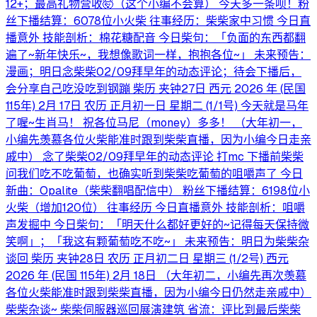
12+；最高礼物营收🤯（这个小编不会算） 今天多一条呗！粉
丝下播结算：6078位小火柴 往事经历：柴柴家中习惯 今日直
播意外 技能剖析：棉花糖配音 今日柴句：「负面的东西都翻
遍了~新年快乐~，我想像歌词一样，抱抱各位~」 未来预告：
漫画；明日念柴柴02/09拜早年的动态评论；待会下播后，
会分享自己吃没吃到钢蹦 柴历 夹钟27日 西元 2026 年 (民国
115年) 2月 17日 农历 正月初一日 星期二 (1/1号) 今天就是马年
了喔~生肖马！ 祝各位马尼（money）多多！ （大年初一，
小编先羡慕各位火柴能准时跟到柴柴直播，因为小编今日走亲
戚中） 念了柴柴02/09拜早年的动态评论 打mc 下播前柴柴
问我们吃不吃葡萄，也确实听到柴柴吃葡萄的咀嚼声了 今日
新曲：Opalite（柴柴翻唱配信中） 粉丝下播结算：6198位小
火柴（增加120位） 往事经历 今日直播意外 技能剖析：咀嚼
声发掘中 今日柴句：「明天什么都好更好的~记得每天保持微
笑啊」；「我这有颗葡萄吃不吃~」 未来预告：明日为柴柴杂
谈回 柴历 夹钟28日 农历 正月初二日 星期三 (1/2号) 西元
2026 年 (民国 115年) 2月 18日 （大年初二，小编先再次羡慕
各位火柴能准时跟到柴柴直播，因为小编今日仍然走亲戚中）
柴柴杂谈~ 柴柴伺服器巡回展演建筑 省流：评比到最后柴柴