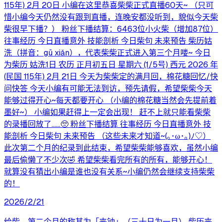
115年) 2月 20日 小编在这里恭喜柴柴正式直播60天~ （只可
惜小编今天仍然没有跟到直播，连晚安都没听到，貌似今天柴
柴很早下播？） 粉丝下播结算：6463位小火柴（增加87位）
往事经历 今日直播意外 技能剖析 今日柴句 未来预告 柴历姑
洗（拼音：gū xiǎn），代表柴柴正式进入第三个月喽~ 今日
为柴历 姑洗1日 农历 正月初五日 星期六 (1/5号) 西元 2026 年
(民国 115年) 2月 21日 今天为柴柴定的满月回，棉花糖回忆/快
问快答 今天小编有可能无法到访，预先请假，希望柴柴今天
能够过得开心~每天都要开心 （小编的棉花糖当然会先提前着
墨好~） 小编如果赶得上一定会出现！ 赶不上就只能看柴柴
的录播回放了……🥺 粉丝下播结算 往事经历 今日直播意外 技
能剖析 今日柴句 未来预告 （这些未来才知道~(⁠｡⁠･⁠ω⁠･⁠｡⁠)⁠ﾉ⁠♡）
此次第二个月的纪录到此结束，希望柴柴能够喜欢，虽然小编
最后偷懒了不少次🤣 希望柴柴看完所有的所有，能够开心！
就算没有猜出小编是谁也没有关系~小编仍然会继续支持柴柴
的！
2026/2/21
给柴，第二个月的称其为「夹钟」（三十日为一月） 柴历夹