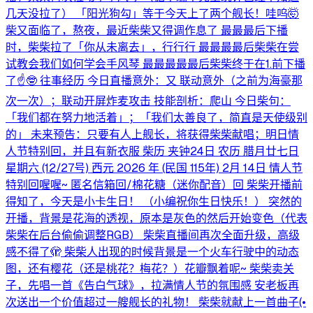
几天没拉了） 「阳光狗勾」等于今天上了两个舰长！哇呜🤯
柴又面临了，熬夜，最近柴柴又得调作息了 最最最后下播
时，柴柴拉了「你从未离去」，行行行 最最最最后柴柴在尝
试教会我们如何学会手风琴 最最最最最后柴柴终于在1.前下播
了☝️🤓 往事经历 今日直播意外：又 联动意外（之前为海豪那
次一次）；联动开屏炸麦攻击 技能剖析：爬山 今日柴句：
「我们都在努力地活着」；「我们太善良了，简直是天使级别
的」 未来预告：只要有人上舰长，将获得柴柴献唱；明日情
人节特别回，并且有新衣服 柴历 夹钟24日 农历 腊月廿七日
星期六 (12/27号) 西元 2026 年 (民国 115年) 2月 14日 情人节
特别回喔喔~ 匿名信箱回/棉花糖（迷你配音）回 柴柴开播前
得知了，今天是小卡生日！ （小编祝你生日快乐！） 突然的
开播，背景是花海的透视，原本是灰色的然后开始变色（代表
柴柴在后台偷偷调整RGB） 柴柴直播间再次全面升级，高级
感不得了🫣 柴柴人出现的时候背景是一个火车行驶中的动态
图，还有樱花（还是桃花？梅花？）花瓣飘着呢~ 柴柴卖关
子，先唱一首《告白气球》，拉满情人节的氛围感 安老板再
次送出一个价值超过一艘舰长的礼物！ 柴柴就献上一首曲子(⁠•⁠