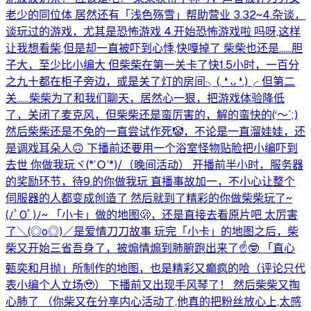
老少的同位体 居然还有「浅色殇雪」帮助营业 3.32~4.杂谈，
谈玩过的游戏，尤其是恐怖游戏 4.开始恐怖游戏啦 吗呀,这样
让我想看柴,但是却一直被吓到心悸,快嘎掉了 柴柴也还是……胆
子大，至少比小编大 但柴柴在第一关卡了快1.5小时，一百分
之九十都在柜子旁边，或是关了灯的房间╮⁠(⁠.⁠ ⁠❛⁠ ⁠ᴗ⁠ ⁠❛⁠.⁠)⁠╭ 但第二
关……柴柴为了和我们聊天，居然心一狠，把游戏体验降低
了，关闭了麦克风，但柴柴还是蛮厉害的，解的蛮快的⁠(⁠‘⁠～⁠`⁠;⁠)⁠
然后柴柴还是不免的一直尝试作死🤡，不论是一直溜娃娃，还
是调戏耳朵人🙃 下播前还要用一个浴室怪物贴脸把小编吓到
去世 你做我玩ヾ⁠(⁠*⁠’⁠Ｏ⁠’⁠*⁠)⁠/（晚间活动） 开播前半小时，服务器
的奖励环节，待9.的你做我玩 直播事故加一，不小心让整个
伺服器的人都变成创造了 然后就到了精彩的你做柴柴玩了~
(⁠ﾉﾟ⁠0ﾟ⁠)⁠ﾉ⁠~ 「小卡」做的地图🫢，还是直接去看原片吧 太厉害
了＼⁠(⁠◎⁠o⁠◎⁠)⁠／是爱情刀刀故事 玩完「小卡」的地图之后，柴
柴又开始三省吾身了，被煽情煽到肺腑跑出来了☝️🤓 「直心
甄奕和月抛」所制作的地图，也是精彩又癫疯的哈（评论只代
表小编个人立场🥹） 下播前又出现手风琴了！ 然后柴柴又掏
心肺了 （你柴又在分享内心活动了,他真的把粉丝放心上,太感