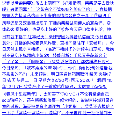
说完以后柴柴要准备去上厕所了（好难猜啊，柴柴是要去做啥
呢？兴师问罪？） 这柴完全不管妹妹的脸皮了哈！ ，直接把
妹妹因为抖音私信而哭出来的事情给公布之于众了 ✋😭🤚手
风琴还是又双叒叕出现了 下播前柴柴试图使人的耳朵怀，身
体软🫣 挺好的，也是吃上好的了☝️🤓 今天是自律主包哈，换
日前就下播了 往事经历：柴妹曾因为抖音私信而哭 今日直播
意外：开播的时候麦克风炸麦；直播间常驻守「安老师」，今
日居然未现身直播间，（临近下播时间的时候有出现啦，我绝
对不是乱下标题的小编🤡） 技能剖析：手风琴荣获新名字
「了了琴」、「啊啊琴」（柴柴说记得以后都这样称呼喔~）
今日柴句：「我不乘乘的嘛 啊~你……你们…你们说句公道话,我
不乘乘的吗?」 未来预告：明日匿名信箱回取消 柴历 夹钟17
日 农历 腊月二十日 星期六 (12/20号) 西元 2026 年 (民国 115
年) 2月 7日 柴柴产出了一首歌哈✋😭🤚，太厉害了🥳🥳🥳
《春风十里报新年》，太厉害了♡⁠(⁠Ӧ⁠ｖ⁠Ӧ⁠｡⁠) 不论有柴柴自己
solo独唱的，还有柴柴和海豪一起合唱的，柴柴直接爆料录音
室的过程，海豪被录音老师评为「小奶狗」，柴柴还去模仿了
一下🤣「紫啧~~紫啧~~」哇呜🫣，不予置评 扯一扯还扯到王