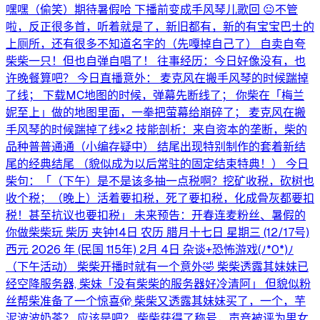
嘿嘿（偷笑）期待暑假哈 下播前变成手风琴儿歌回 😐不管
啦，反正很多首，听着就是了，新旧都有，新的有宝宝巴士的
上厕所，还有很多不知道名字的（先嘎掉自己了） 自卖自夸
柴柴一只！但也自弹自唱了！ 往事经历：今日好像没有，也
许晚餐算吧？ 今日直播意外： 麦克风在搬手风琴的时候踹掉
了线； 下载MC地图的时候，弹幕先断线了； 你柴在「梅兰
妮至上」做的地图里面，一拳把萤幕给崩碎了； 麦克风在搬
手风琴的时候踹掉了线×2 技能剖析：来自资本的垄断，柴的
品种普普通通（小编存疑中） 结尾出现特别制作的套着新结
尾的经典结尾 （貌似成为以后常驻的固定结束特典！） 今日
柴句：「（下午）是不是该多抽一点税啊？挖矿收税，砍树也
收个税；（晚上）活着要扣税，死了要扣税，化成骨灰都要扣
税！甚至抗议也要扣税」 未来预告：开春连麦粉丝、暑假的
你做柴柴玩 柴历 夹钟14日 农历 腊月十七日 星期三 (12/17号)
西元 2026 年 (民国 115年) 2月 4日 杂谈+恐怖游戏(⁠ﾉ⁠*⁠0⁠*⁠)⁠ﾉ
（下午活动） 柴柴开播时就有一个意外🤣 柴柴透露其妹妹已
经空降服务器, 柴妹「没有柴柴的服务器好冷清阿」 但貌似粉
丝帮柴准备了一个惊喜🫣 柴柴又透露其妹妹买了，一个，芋
泥波波奶茶？ 应该是吧？ 柴柴获得了称号，声音被评为男女