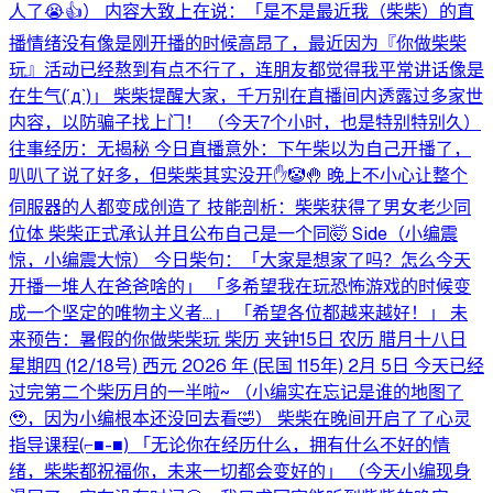
人了😭👍） 内容大致上在说：「是不是最近我（柴柴）的直
播情绪没有像是刚开播的时候高昂了，最近因为『你做柴柴
玩』活动已经熬到有点不行了，连朋友都觉得我平常讲话像是
在生气⁠(⁠´⁠д⁠`⁠)⁠」 柴柴提醒大家，千万别在直播间内透露过多家世
内容，以防骗子找上门！ （今天7个小时，也是特别特别久）
往事经历：无揭秘 今日直播意外：下午柴以为自己开播了，
叭叭了说了好多，但柴柴其实没开✋🤡🤚 晚上不小心让整个
伺服器的人都变成创造了 技能剖析：柴柴获得了男女老少同
位体 柴柴正式承认并且公布自己是一个同🤯 Side（小编震
惊，小编震大惊） 今日柴句：「大家是想家了吗？怎么今天
开播一堆人在爸爸啥的」 「多希望我在玩恐怖游戏的时候变
成一个坚定的唯物主义者...」 「希望各位都越来越好！」 未
来预告：暑假的你做柴柴玩 柴历 夹钟15日 农历 腊月十八日
星期四 (12/18号) 西元 2026 年 (民国 115年) 2月 5日 今天已经
过完第二个柴历月的一半啦~ （小编实在忘记是谁的地图了
🥹，因为小编根本还没回去看🤣） 柴柴在晚间开启了了心灵
指导课程(⁠⌐⁠■⁠-⁠■⁠) 「无论你在经历什么，拥有什么不好的情
绪，柴柴都祝福你，未来一切都会变好的」 （今天小编现身