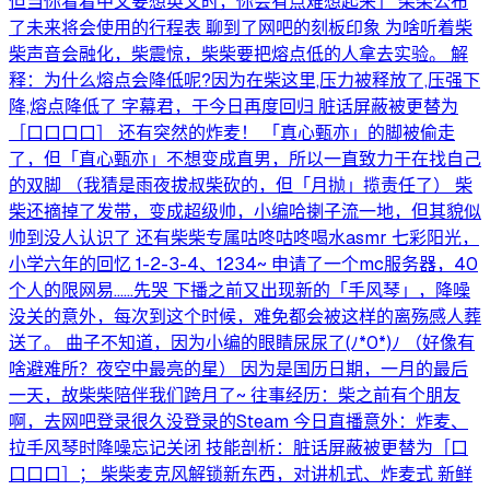
但当你看着中文要想英文时，你会有点难想起来」 柴柴公布
了未来将会使用的行程表 聊到了网吧的刻板印象 为啥听着柴
柴声音会融化，柴震惊，柴柴要把熔点低的人拿去实验。 解
释：为什么熔点会降低呢?因为在柴这里,压力被释放了,压强下
降,熔点降低了 字幕君，于今日再度回归 脏话屏蔽被更替为
［口口口口］ 还有突然的炸麦！ 「真心甄亦」的脚被偷走
了，但「直心甄亦」不想变成直男，所以一直致力于在找自己
的双脚 （我猜是雨夜拔叔柴砍的，但「月抛」揽责任了） 柴
柴还摘掉了发带，变成超级帅，小编哈揦子流一地，但其貌似
帅到没人认识了 还有柴柴专属咕咚咕咚喝水asmr 七彩阳光，
小学六年的回忆 1-2-3-4、1234~ 申请了一个mc服务器，40
个人的限网易……先哭 下播之前又出现新的「手风琴」，降噪
没关的意外，每次到这个时候，难免都会被这样的离殇感人葬
送了。 曲子不知道，因为小编的眼睛尿尿了(⁠ﾉ⁠*⁠0⁠*⁠)⁠ﾉ （好像有
啥避难所？夜空中最亮的星） 因为是国历日期，一月的最后
一天，故柴柴陪伴我们跨月了~ 往事经历：柴之前有个朋友
啊，去网吧登录很久没登录的Steam 今日直播意外：炸麦、
拉手风琴时降噪忘记关闭 技能剖析：脏话屏蔽被更替为［口
口口口］； 柴柴麦克风解锁新东西，对讲机式、炸麦式 新鲜