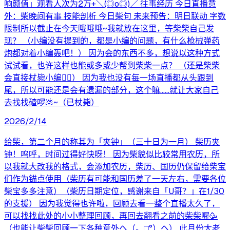
响颜值」观看人次为2万+＼⁠(⁠◎⁠o⁠◎⁠)⁠／ 往事经历 今日直播意
外：柴晚间有事 技能剖析 今日柴句 未来预告：明日联动 字数
限制所以截止在今天哦哦哦~我就放在这里，等柴柴自己发
现？ （小编没有提到的，都是小编的问题，有什么枪械弹药
炮都对着小编轰吧！） 因为会的东西不多，想说以这种方式
试试看，也许这样也能或多或少帮到柴柴一点？ （还是柴柴
会直接杖毙小编😵‍💫） 因为我也没有每一场直播都从头跟到
尾，所以可能还是会有遗漏的部分，这个嘛……就让大家自己
去找找碴啰💩~（已杖毙）
2026/2/14
给柴，第二个月的称其为「夹钟」（三十日为一月） 柴历夹
钟！呜呼，时间过得好快呀！ 因为柴貌似比较常用农历，所
以我就大改我的格式，会添加农历，柴历、国历仍保留给柴宝
们作为锚点使用（柴历有可能和国历差了一天左右，需要各位
柴宝多多注意）（柴历日期定位，感谢来自「U哥？」在1/30
的支援） 因为我觉得也许啦，回顾去看一整个直播太久了，
可以找找此处的小小整理回顾，再回去翻看之前的柴柴喔🥳
（也能让柴柴回顾一下各种意外ヘ⁠（⁠。⁠□⁠°⁠）⁠ヘ） 此月份大老