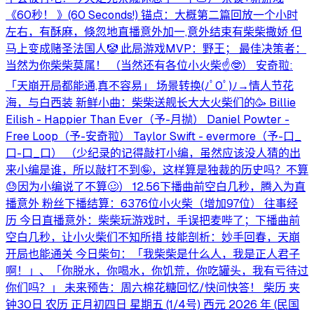
《60秒！ 》(60 Seconds!) 锚点：大概第二篇回放一个小时
左右，有酥麻，倏忽地直播意外加一,意外结束有柴柴撒娇 但
马上变成赌圣法国人🤡 此局游戏MVP：野王； 最佳决策者：
当然为你柴柴莫属！ （当然还有各位小火柴☝️🤓） 安奇翋:
「天崩开局都能通,真不容易」 场景转换(⁠ﾉﾟ⁠0ﾟ⁠)⁠ﾉ⁠→情人节花
海，与白西装 新鲜小曲：柴柴送舰长大大火柴们的🥳 Billie
Eilish - Happier Than Ever（予-月抛） Daniel Powter -
Free Loop（予-安奇翋） Taylor Swift - evermore（予-口_
口-口_口） （少纪录的记得敲打小编，虽然应该没人猜的出
来小编是谁，所以敲打不到🤪，这样算是独裁的历史吗？不算
😓因为小编说了不算🥴） 12.56下播曲前空白几秒，腾入为直
播意外 粉丝下播结算：6376位小火柴（增加97位） 往事经
历 今日直播意外：柴柴玩游戏时，手误把麦哔了；下播曲前
空白几秒，让小火柴们不知所措 技能剖析：妙手回春，天崩
开局也能通关 今日柴句：「我柴柴是什么人，我是正人君子
啊！」、「你脱水，你喝水，你饥荒，你吃罐头，我有亏待过
你们吗？」 未来预告：周六棉花糖回忆/快问快答！ 柴历 夹
钟30日 农历 正月初四日 星期五 (1/4号) 西元 2026 年 (民国