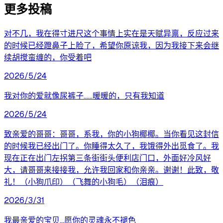
更多投稿
对不几，我在得寸进尺这个事情上实在是天赋异禀，反应过来
的时候已经蹬鼻子上脸了，希望你原谅我，因为我接下来会继
续胡搅蛮缠的，你受着吧
2026/5/24
我对你的爱就像尿裤子……暖暖的，只有我知道
2026/5/24
致亲爱的哥哥：哥哥，系我，你的小狗椰椰。当你看见这封信
的时候我已经出门了。你睡得太久了，我饿得外出觅食了。我
现在正在出门左拐第三条街街头便利店门口，外面好冷风好
大，请哥哥来接接我，允许我回家和你亲亲。谢谢！此致，敬
礼！（小狗爪印）（飞舞的小狗毛）（泪痕）
2026/3/31
我最亲爱的宝贝…愿你的灵魂永不褪色