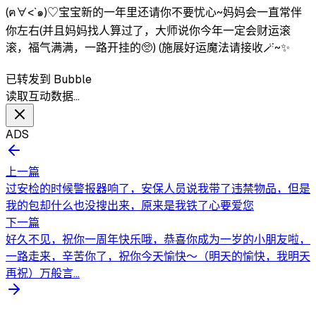
(ฅ∀<`๑)♡宝宝新的一年里还请你不要忧心~妈妈会一直常伴
你左右(并且妈妈找人算过了，大师说你今年一定会财运滚
滚，福气满满，一路开挂的🥺) (施展好运魔法请接收🪄~✨
已转发到 Bubble
读取互动数据…
ADS
上一篇
过安检的时候警报器响了，安保人员说我带了违禁物品，但是
我的包却什么也没搜出来，原来是我铁了心要爱您
下一篇
好久不见，祝你一周年快乐哦，恭喜你成为一岁的小朋友啦，
一路走来，辛苦你了，祝你今天愉快～（明天的愉快，我明天
再祝）万般言...