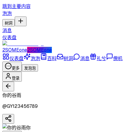
跳到主要内容
泡泡
树洞
消息
仪表盘
2SOMEone
2SOMEone
仪表盘
泡泡
百科
树洞
消息
礼兮
僚机
更多
发泡泡
登录
你的谷雨
@
GY123456789
你