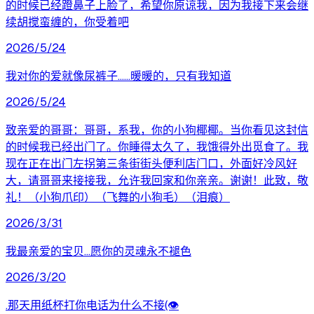
的时候已经蹬鼻子上脸了，希望你原谅我，因为我接下来会继
续胡搅蛮缠的，你受着吧
2026/5/24
我对你的爱就像尿裤子……暖暖的，只有我知道
2026/5/24
致亲爱的哥哥：哥哥，系我，你的小狗椰椰。当你看见这封信
的时候我已经出门了。你睡得太久了，我饿得外出觅食了。我
现在正在出门左拐第三条街街头便利店门口，外面好冷风好
大，请哥哥来接接我，允许我回家和你亲亲。谢谢！此致，敬
礼！（小狗爪印）（飞舞的小狗毛）（泪痕）
2026/3/31
我最亲爱的宝贝…愿你的灵魂永不褪色
2026/3/20
.那天用纸杯打你电话为什么不接(👁️