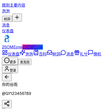
跳到主要内容
泡泡
树洞
消息
仪表盘
2SOMEone
2SOMEone
仪表盘
泡泡
百科
树洞
消息
礼兮
僚机
更多
发泡泡
登录
你的谷雨
@
GY123456789