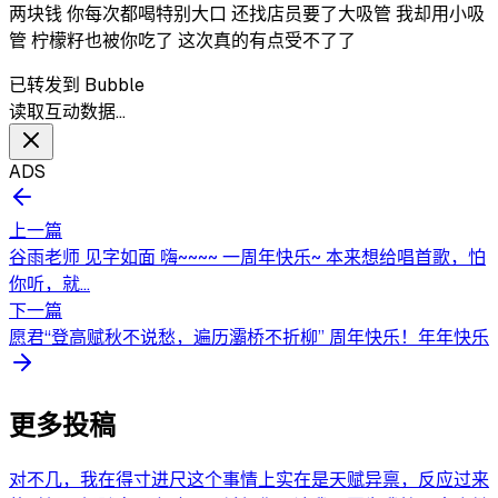
两块钱 你每次都喝特别大口 还找店员要了大吸管 我却用小吸
管 柠檬籽也被你吃了 这次真的有点受不了了
已转发到 Bubble
读取互动数据…
ADS
上一篇
谷雨老师 见字如面 嗨~~~~ 一周年快乐~ 本来想给唱首歌，怕
你听，就...
下一篇
愿君“登高赋秋不说愁，遍历灞桥不折柳” 周年快乐！年年快乐
更多投稿
对不几，我在得寸进尺这个事情上实在是天赋异禀，反应过来