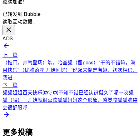
继续加油！
已转发到 Bubble
读取互动数据…
ADS
上一篇
（推门，帅气登场）哟，哈基狐（摆poss）"干的不错嘛，满
月快乐"（优雅落座 开始回忆）"说起来倒是有趣，初次相识，
我进...
下一篇
狐狐姐姐百天快乐(✪▽✪)不知不觉已经认识挺久了呢～咬狐
狐（啃）一开始就很喜欢狐狐姐姐这个形象，感觉咬狐狐脑袋
会很舒服呼...
更多投稿