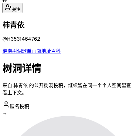
关注
柿青依
@
H3531464762
泡泡
树洞
歌单
画廊
地址
百科
树洞详情
来自 柿青依 的公开树洞投稿，继续留在同一个个人空间里查
看上下文。
匿名投稿
→