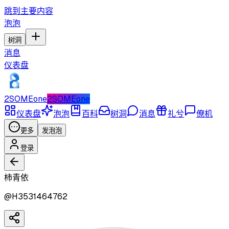
跳到主要内容
泡泡
树洞
消息
仪表盘
2SOMEone
2SOMEone
仪表盘
泡泡
百科
树洞
消息
礼兮
僚机
更多
发泡泡
登录
柿青依
@
H3531464762