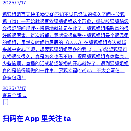
2025/7/17
狐狐姐姐百天快乐(✪▽✪)不知不觉已经认识挺久了呢～咬狐
狐（啃）一开始就很喜欢狐狐姐姐这个形象，感觉咬狐狐脑袋
会很舒服呼呼呼～慢慢地就驻足在此了，狐狐姐姐唱歌真的很
好听很厉害，每次听都让我感觉很享受～狐狐姐姐是个很温柔
的姐姐，虽然有时候也屑屑的（ᗜ◡ᗜ）在狐狐姐姐身边就越
来越来贪心了呢，想要狐狐姐姐更多的爱ԅ(¯﹃¯ԅ)希望狐狐可
以播很久很久，真是怎么也看不够。祝愿狐狐姐姐身体健康，
少些恼烦，直播的话就希望能播的开心就好了，遇到狐狐姐姐
真的是值得骄傲的一件事，愿狐幸福(^o^)ps：不太会写信，
多多包涵！
2025/7/17
查看全部 →
扫码在 App 里关注 ta