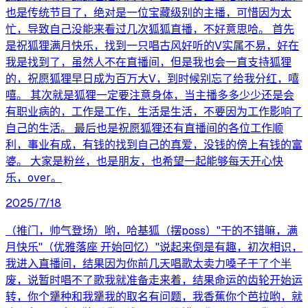
也是传统节目了，绝对是一位宝藏级别的主播，可惜因为太
忙，导致自己没能来看过几次狐狐直播，不好意思哈。 首先
是祝狐狸满月快乐，找到一只唱古风好听的V实属不易，好在
我是找到了，虽然人不在直播间，但是我也会一直支持狐狸
的，祝愿狐狸早日成为百万大V，到时候别忘了给我分红，嘻
嘻。 其次就是狐狸一定要注意身体，当主播多多少少还是会
有职业病的，工作是工作，生活是生活，不要因为工作影响了
自己的生活。 最后也是祝愿狐狸还有直播间的各位工作顺
利，事业有成，有钱的找到自己的真爱，没钱的傍上有钱的富
婆。 大家是粉丝，也是朋友，也希望一起能够每天开心快
乐，over。
2025/7/18
（推门，帅气登场）哟，哈基狐（摆poss）"干的不错嘛，满
月快乐"（优雅落座 开始回忆）"说起来倒是有趣，初次相识，
我进入直播间，结果因为你前几天唱歌太卖力嗓子干了个半
废，说暂时唱不了歌我就准备走来着，结果命运的齿轮开始运
转，你个犟种和我犟我的取名有问题，我香蕉你个芭拉哟，就