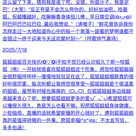
这么留了下来，猜到我是谁了吧，没错，你是沙子，我是泥
巴"（大笑）"反正夸是不会怎么夸你的，好好加油吧，哈基
狐，祝越播越好，吃嘛嘛香身体倍儿棒，早日换空调(◍•ᴗ•◍)
阿巴阿巴巴拉巴拉…最后我想说…"（清嗓子）"鲜花曾告诉我你
怎样走过～大地知道你心中的每一个角落～甜蜜的梦啊谁都不
会错过～终于迎来今天这欢聚时刻～"（哼歌帅气离场）
2025/7/18
狐狐姐姐百天快乐(✪▽✪)不知不觉已经认识挺久了呢～咬狐
狐（啃）一开始就很喜欢狐狐姐姐这个形象，感觉咬狐狐脑袋
会很舒服呼呼呼～慢慢地就驻足在此了，狐狐姐姐唱歌真的很
好听很厉害，每次听都让我感觉很享受～狐狐姐姐是个很温柔
的姐姐，虽然有时候也屑屑的（ᗜ◡ᗜ）在狐狐姐姐身边就越
来越来贪心了呢，想要狐狐姐姐更多的爱ԅ(¯﹃¯ԅ)希望狐狐可
以播很久很久，真是怎么也看不够。祝愿狐狐姐姐身体健康，
少些恼烦，直播的话就希望能播的开心就好了，遇到狐狐姐姐
真的是值得骄傲的一件事，愿狐幸福(^o^)ps：不太会写信，
多多包涵！