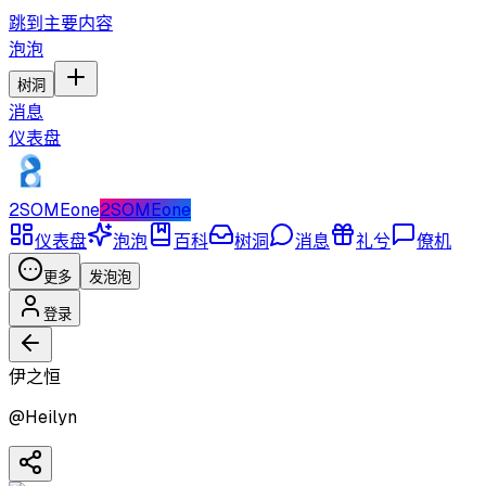
跳到主要内容
泡泡
树洞
消息
仪表盘
2SOMEone
2SOMEone
仪表盘
泡泡
百科
树洞
消息
礼兮
僚机
更多
发泡泡
登录
伊之恒
@
Heilyn