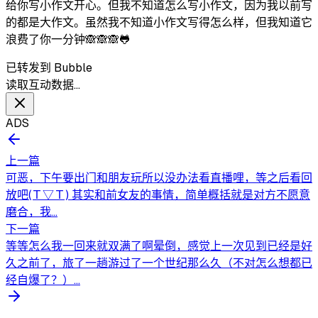
给你写小作文开心。但我不知道怎么写小作文，因为我以前写
的都是大作文。虽然我不知道小作文写得怎么样，但我知道它
浪费了你一分钟🙈🙈🙈🐸
已转发到 Bubble
读取互动数据…
ADS
上一篇
可恶，下午要出门和朋友玩所以没办法看直播哩，等之后看回
放吧(Ｔ▽Ｔ) 其实和前女友的事情，简单概括就是对方不愿意
磨合，我...
下一篇
等等怎么我一回来就双满了啊晕倒，感觉上一次见到已经是好
久之前了，旅了一趟游过了一个世纪那么久（不对怎么想都已
经自爆了？）...