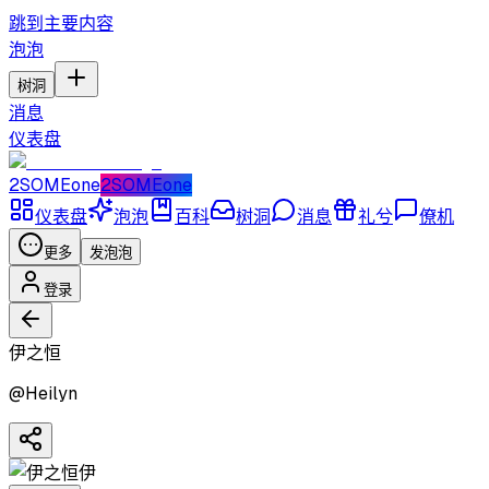
跳到主要内容
泡泡
树洞
消息
仪表盘
2SOMEone
2SOMEone
仪表盘
泡泡
百科
树洞
消息
礼兮
僚机
更多
发泡泡
登录
伊之恒
@
Heilyn
伊