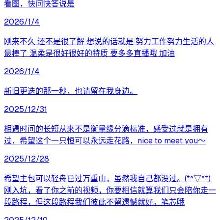
看图，快问快答说是
2026/1/4
刚来不久 还不是很了解 想说的话就是 努力工作努力生活的人
最棒了 温柔是很好很好的特质 要多多直播哦 加油
2026/1/4
新旧更迭的那一秒，也请留在我身边。
2025/12/31
相遇时间的长短从来不是衡量缘分滴标准，感受过就是拥有
过，希望这个一只恒可以永远走花路，nice to meet you～
2025/12/28
希望主包可以轻舟已过万重山，虽然我自己都没过。(*^▽^*)
刚入坑，看了你之前的视频，你要相信就算我们只会陪你走一
段路程，但这段路程我们彼此不留遗憾就好。笔芯哦