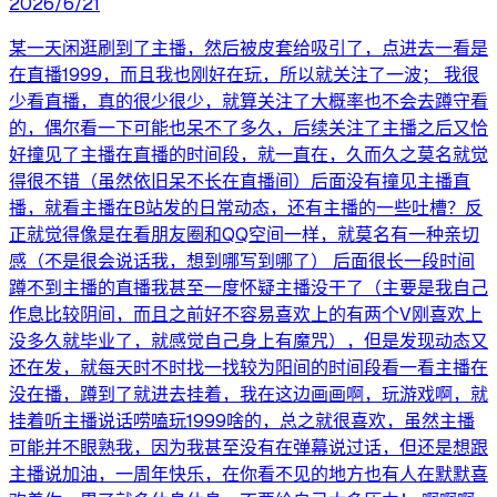
2026/6/21
某一天闲逛刷到了主播，然后被皮套给吸引了，点进去一看是
在直播1999，而且我也刚好在玩，所以就关注了一波； 我很
少看直播，真的很少很少，就算关注了大概率也不会去蹲守看
的，偶尔看一下可能也呆不了多久，后续关注了主播之后又恰
好撞见了主播在直播的时间段，就一直在，久而久之莫名就觉
得很不错（虽然依旧呆不长在直播间）后面没有撞见主播直
播，就看主播在B站发的日常动态，还有主播的一些吐槽？反
正就觉得像是在看朋友圈和QQ空间一样，就莫名有一种亲切
感（不是很会说话我，想到哪写到哪了） 后面很长一段时间
蹲不到主播的直播我甚至一度怀疑主播没干了（主要是我自己
作息比较阴间，而且之前好不容易喜欢上的有两个V刚喜欢上
没多久就毕业了，就感觉自己身上有魔咒），但是发现动态又
还在发，就每天时不时找一找较为阳间的时间段看一看主播在
没在播，蹲到了就进去挂着，我在这边画画啊，玩游戏啊，就
挂着听主播说话唠嗑玩1999啥的，总之就很喜欢，虽然主播
可能并不眼熟我，因为我甚至没有在弹幕说过话，但还是想跟
主播说加油，一周年快乐，在你看不见的地方也有人在默默喜