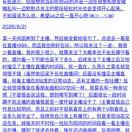
有些迷茫，但是想到当初听到up的声音一边在宿舍和朋友嗷
嗷乱叫一边默默点关注的那段轻松时光也会变得开心起来。
不知道该怎么说，希望up之后一直开心呀 (◍＞◡＜◍)
2026/6/21
某一天闲逛刷到了主播，然后被皮套给吸引了，点进去一看是
在直播1999，而且我也刚好在玩，所以就关注了一波； 我很
少看直播，真的很少很少，就算关注了大概率也不会去蹲守看
的，偶尔看一下可能也呆不了多久，后续关注了主播之后又恰
好撞见了主播在直播的时间段，就一直在，久而久之莫名就觉
得很不错（虽然依旧呆不长在直播间）后面没有撞见主播直
播，就看主播在B站发的日常动态，还有主播的一些吐槽？反
正就觉得像是在看朋友圈和QQ空间一样，就莫名有一种亲切
感（不是很会说话我，想到哪写到哪了） 后面很长一段时间
蹲不到主播的直播我甚至一度怀疑主播没干了（主要是我自己
作息比较阴间，而且之前好不容易喜欢上的有两个V刚喜欢上
没多久就毕业了，就感觉自己身上有魔咒），但是发现动态又
还在发，就每天时不时找一找较为阳间的时间段看一看主播在
没在播，蹲到了就进去挂着，我在这边画画啊，玩游戏啊，就