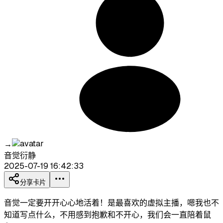
→
音觉衍静
2025-07-19 16:42:33
分享卡片
音觉一定要开开心心地活着！是最喜欢的虚拟主播，嗯我也不
知道写点什么，不用感到抱歉和不开心，我们会一直陪着鼠