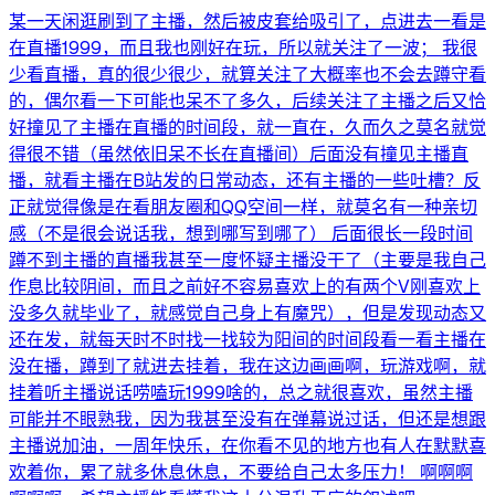
某一天闲逛刷到了主播，然后被皮套给吸引了，点进去一看是
在直播1999，而且我也刚好在玩，所以就关注了一波； 我很
少看直播，真的很少很少，就算关注了大概率也不会去蹲守看
的，偶尔看一下可能也呆不了多久，后续关注了主播之后又恰
好撞见了主播在直播的时间段，就一直在，久而久之莫名就觉
得很不错（虽然依旧呆不长在直播间）后面没有撞见主播直
播，就看主播在B站发的日常动态，还有主播的一些吐槽？反
正就觉得像是在看朋友圈和QQ空间一样，就莫名有一种亲切
感（不是很会说话我，想到哪写到哪了） 后面很长一段时间
蹲不到主播的直播我甚至一度怀疑主播没干了（主要是我自己
作息比较阴间，而且之前好不容易喜欢上的有两个V刚喜欢上
没多久就毕业了，就感觉自己身上有魔咒），但是发现动态又
还在发，就每天时不时找一找较为阳间的时间段看一看主播在
没在播，蹲到了就进去挂着，我在这边画画啊，玩游戏啊，就
挂着听主播说话唠嗑玩1999啥的，总之就很喜欢，虽然主播
可能并不眼熟我，因为我甚至没有在弹幕说过话，但还是想跟
主播说加油，一周年快乐，在你看不见的地方也有人在默默喜
欢着你，累了就多休息休息，不要给自己太多压力！ 啊啊啊