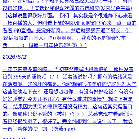
播。。好可惜。。! 不知不觉竟然已经关注j9j9一年了，时间
过得好快。。! 实话说我很喜欢🐭的声音和皮(发内异色牛逼)
【这样说显得我好片面。【不】 其实我是个很难静下心来看
一场直播的人，但刚看上鼠的那段时间能静下心来一点一点的
看着j9j9直播。感觉好新奇。。然后就狠狠开通了舰长。(）
(然后狠狠的画同人。(?) (啊啊啊，，我真的不是很会写东
西。。。） 鼠播一周年快乐呀!! (((））)
2026/6/21
一年下来蛮多事的嘛…… 当初突然跑掉也挺遗憾的。那种没有
签到365天的遗憾吧（？） 活着该说好吗？拥有的情绪就是
在活着呢。好的坏的都是。你能想到很多美好的记忆吧？为了
这些继续走下去？ 还是想叨叨你……有没有好好吃饭？有没有
好好睡觉？今天开不开心？有什么难过的事情？ 想法上有是
有……结果因为实习的事情还是没有精力。这句话其实挺借口
的。像那种只说不管的（被打（？）） 总感觉现在看到你活
着已经很欣慰了，很好了。完全纯想到什么说什么了。 我会
一直盯着你的(ᗜ ˰ ᗜ) （隐蔽max）