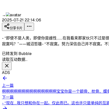
→
2025-07-21 22:14:06
分享卡片
- “即使不是人类，即使你是雌性........在我看来那家伙只不
寂寞吗？”——城沼哲雄 ​ - “不寂寞。努力深信自己并不寂寞
已转发到 Bubble
读取互动数据…
ADS
上一篇
啊啊啊啊啊啊啊啊啊啊啊啊啊啊宝宝你是一个额骨、枕骨、蝶骨
下一篇
- “现在....我只想和你在一起。仅此而已。这也许只是单纯的互舔