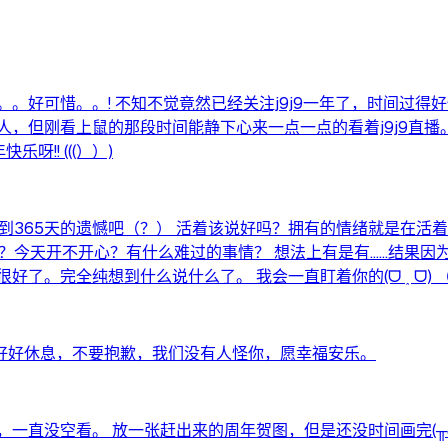
好可惜。。! 不知不觉竟然已经关注j9j9一年了，时间过得好快
，但刚看上鼠的那段时间能静下心来一点一点的看着j9j9直播
!! (((））)
签到365天的遗憾吧（？） 活着该说好吗？拥有的情绪就是在
觉？今天开不开心？有什么难过的事情？ 想法上有是有……结果
了。完全纯想到什么说什么了。 我会一直盯着你的(ᗜ ˰ ᗜ) （
好好休息，不要抱歉，我们没有人怪你，愿幸福安乐。
一直没空看。 放一张赶出来的周年贺图，但是还没时间画完(╥ω