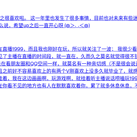
总之很喜欢啦。 这一年里也发生了很多事情，目前也对未来有些
说，希望up之后一直开心呀 (◍＞◡＜◍)
直播1999，而且我也刚好在玩，所以就关注了一波； 我很少
见了主播在直播的时间段，就一直在，久而久之莫名就觉得很不
在看朋友圈和QQ空间一样，就莫名有一种亲切感（不是很会说
且之前好不容易喜欢上的有两个V刚喜欢上没多久就毕业了，就
着，我在这边画画啊，玩游戏啊，就挂着听主播说话唠嗑玩19
在你看不见的地方也有人在默默喜欢着你，累了就多休息休息，不