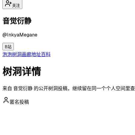
关注
音觉衍静
@
InkyaMegane
B站
泡泡
树洞
画廊
地址
百科
树洞详情
来自 音觉衍静 的公开树洞投稿，继续留在同一个个人空间里
匿名投稿