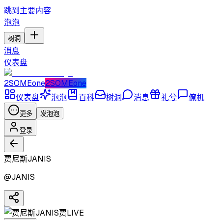
跳到主要内容
泡泡
树洞
消息
仪表盘
2SOMEone
2SOMEone
仪表盘
泡泡
百科
树洞
消息
礼兮
僚机
更多
发泡泡
登录
贾尼斯JANIS
@
JANIS
贾
LIVE