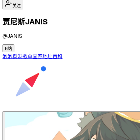
关注
贾尼斯JANIS
@
JANIS
B站
泡泡
树洞
歌单
画廊
地址
百科