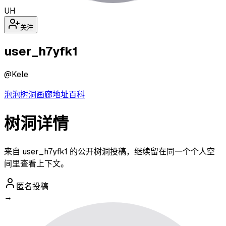
UH
关注
user_h7yfk1
@
Kele
泡泡
树洞
画廊
地址
百科
树洞详情
来自 user_h7yfk1 的公开树洞投稿，继续留在同一个个人空
间里查看上下文。
匿名投稿
→