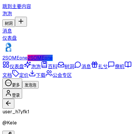
跳到主要内容
泡泡
树洞
消息
仪表盘
2SOMEone
2SOMEone
仪表盘
泡泡
百科
树洞
消息
礼兮
僚机
文档
定价
下载
公会专区
更多
发泡泡
登录
user_h7yfk1
@
Kele