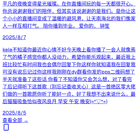
平凡的夜晚变得星光璀璨。在你直播间玩的每一天都很开心。
你总说谢谢我们的陪伴，但其实该说谢谢的是我们。是你让这
个小小的直播间变成了温暖的避风港，让天南海北的我们像家
人一样互相打气。 陪你播到毕业。 爱你的， 钟笙
2025/8/7
kele不知道你最近你心情不好今天晚上看你播了一会人就像焉
了气的橘子感觉你都人没动力，希望你能乐观起来，最近我上
班比较忙有时间我也会偶尔回复下你这样你就知道我在回复我
可没有说忘记过你这样我刚刚在dy群看你发的pps二维码想了
半天就准备了这些话 你看了不知道你又会怎么想，对了看完
了后记得听下这首歌（别忘记查收关心）这是一首绝区零大佬
们做的一首歌愿你听了能好一点，好了我想不出来说什么，最
后猫猫吸鱼恰似夜风良月 早安 午安 晚安(=^▽^=)
2025/8/5
查看全部 →