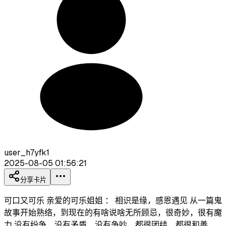
user_h7yfk1
2025-08-05 01:56:21
分享卡片
可口又可乐 亲爱的可乐姐姐 ： 相识是缘，感恩遇见 从一篇鬼
故事开始熟络，到现在的有啥说啥无所顾忌，很奇妙，很有魔
力 没有纷争，没有矛盾，没有争吵，都很团结，都很和善，