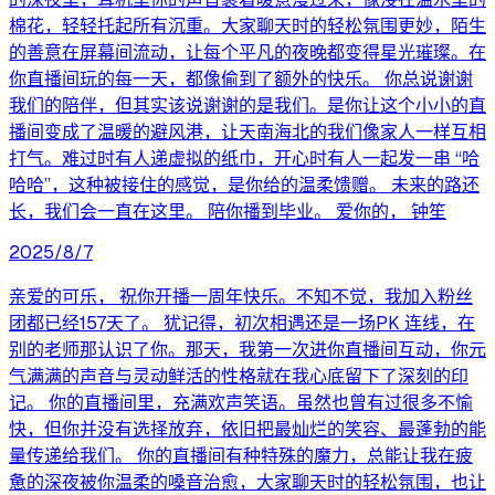
棉花，轻轻托起所有沉重。大家聊天时的轻松氛围更妙，陌生
的善意在屏幕间流动，让每个平凡的夜晚都变得星光璀璨。在
你直播间玩的每一天，都像偷到了额外的快乐。 你总说谢谢
我们的陪伴，但其实该说谢谢的是我们。是你让这个小小的直
播间变成了温暖的避风港，让天南海北的我们像家人一样互相
打气。难过时有人递虚拟的纸巾，开心时有人一起发一串 “哈
哈哈”，这种被接住的感觉，是你给的温柔馈赠。 未来的路还
长，我们会一直在这里。 陪你播到毕业。 爱你的， 钟笙
2025/8/7
亲爱的可乐， 祝你开播一周年快乐。不知不觉，我加入粉丝
团都已经157天了。 犹记得，初次相遇还是一场PK 连线，在
别的老师那认识了你。那天，我第一次进你直播间互动，你元
气满满的声音与灵动鲜活的性格就在我心底留下了深刻的印
记。 你的直播间里，充满欢声笑语。虽然也曾有过很多不愉
快，但你并没有选择放弃，依旧把最灿烂的笑容、最蓬勃的能
量传递给我们。 你的直播间有种特殊的魔力，总能让我在疲
惫的深夜被你温柔的嗓音治愈，大家聊天时的轻松氛围，也让