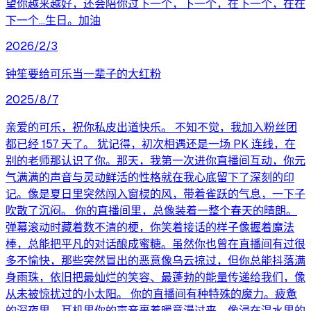
望你越来越好，还会陪你过下一个，下一个，在下一个，在在
下一个…生日。加油
2026/2/3
钟笙要给可乐当一辈子的大红粉
2025/8/7
亲爱的可乐，祝你私皮出道快乐。 不知不觉，我加入粉丝团
都已经 157 天了。 犹记得，初次相遇还是一场 PK 连线，在
别的老师那认识了你。那天，我第一次进你直播间互动，你元
气满满的声音与灵动鲜活的性格就在我心底留下了深刻的印
记。像是夏日里突然闯入窗棂的风，带着雀跃的气息，一下子
吹散了沉闷。 你的直播间里，总像装着一整个春天的晴朗。
弹幕滚动时藏着数不清的梗，你笑着接话的样子像握着魔法
棒，总能把平凡的对话酿成蜜糖。虽然你也曾在直播间有过很
多不愉快，那些突然冒出的恶意像乌云掠过，但你总能抖落满
身雨珠，依旧把最灿烂的笑容、最蓬勃的能量传递给我们，像
从未被惊扰过的小太阳。 你的直播间有种特殊的魔力。疲惫
的深夜里，耳机里你的声音裹着暖意漫过来，像浸在温水里的