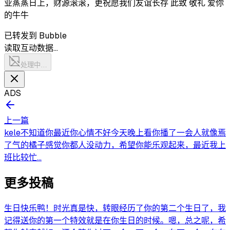
业蒸蒸日上，财源滚滚，更祝愿我们友谊长存 此致 敬礼 爱你
的牛牛
已转发到 Bubble
读取互动数据…
处理中…
ADS
上一篇
kele不知道你最近你心情不好今天晚上看你播了一会人就像焉
了气的橘子感觉你都人没动力，希望你能乐观起来，最近我上
班比较忙...
更多投稿
生日快乐鸭！时光真是快，转眼经历了你的第二个生日了，我
记得送你的第一个特效就是在你生日的时候。嗯，总之呢，希