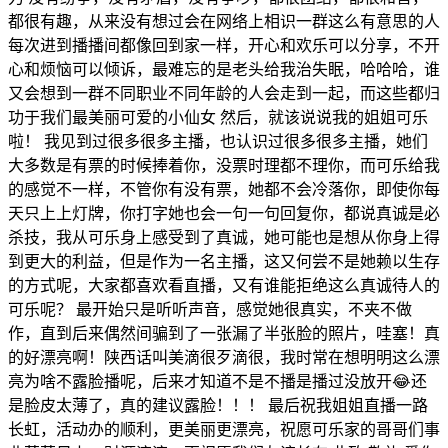
都很有趣，从来没有想过会在网络上相识一群这么有意思的人
每次进到播播间都像回到家一样，开心和欢乐可以分享，不开
心和烦恼可以倾诉，最难忘的是老头给我治失眠，哈哈哈，谁
又会想到一群不同职业不同年龄的人会走到一起，而这些都归
功于我们最美丽可爱的小仙女 然后，就该说说我的姐姐可乐
啦！ 我见到过很多很多主播，也认识过很多很多主播，她们
大多数是有票的时候捧着你，没票时理都不理你，而可乐给我
的感觉不一样，不管你有没有票，她都不会冷落你，即使你每
天只上上灯牌，你打字她也会一句一句回复你，都说真诚是必
杀技，我从可乐身上感受到了真诚，她可能也是想从你身上得
到更大的利益，但是作为一名主播，这又何尝不是她赖以生存
的方式呢，大家都喜欢看直播，又有谁能拒绝这么真诚待人的
可乐呢？ 最开始只是听听声音，感觉她很真实，不夹不做
作，直到后来偶然间骗到了一张漏了半张脸的照片，哇塞！真
的好漂亮啊！陕西话叫美滴很歹滴很，我时常在想明明这么漂
亮为啥不露脸播呢，后来才知道不是不播是播过没放开😂还
是脸皮太薄了，真的建议露脸！！！ 最后祝我姐姐直播一路
长虹，活动办的顺利，更美丽更漂亮，祝愿可乐家的哥哥们事