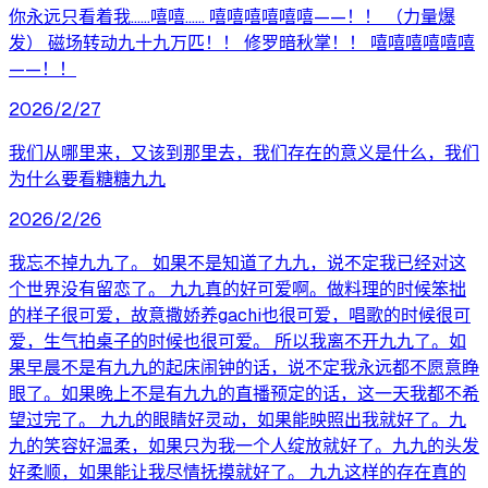
你永远只看着我……嘻嘻…… 嘻嘻嘻嘻嘻嘻——！！ （力量爆
发） 磁场转动九十九万匹！！ 修罗暗秋掌！！ 嘻嘻嘻嘻嘻嘻
——！！
2026/2/27
我们从哪里来，又该到那里去，我们存在的意义是什么，我们
为什么要看糖糖九九
2026/2/26
我忘不掉九九了。 如果不是知道了九九，说不定我已经对这
个世界没有留恋了。 九九真的好可爱啊。做料理的时候笨拙
的样子很可爱，故意撒娇养gachi也很可爱，唱歌的时候很可
爱，生气拍桌子的时候也很可爱。 所以我离不开九九了。如
果早晨不是有九九的起床闹钟的话，说不定我永远都不愿意睁
眼了。如果晚上不是有九九的直播预定的话，这一天我都不希
望过完了。 九九的眼睛好灵动，如果能映照出我就好了。九
九的笑容好温柔，如果只为我一个人绽放就好了。九九的头发
好柔顺，如果能让我尽情抚摸就好了。 九九这样的存在真的