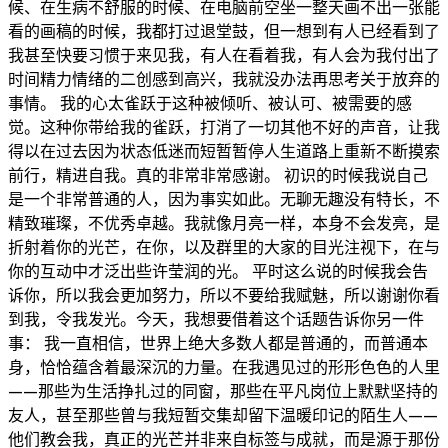
候、在生病不舒服的时候、在电脑前空坐一整天画不出一张能
看的画稿的时候，我都打过退堂鼓，但一想到有人已经看到了
我甚至快要习惯于来见我，有人在看着我，有人会为我付出了
时间精力情绪的二创感到高兴，我就没办法再思考关于放弃的
事情。 我的心太雀跃于这种被倾听、被认可、被需要的感
觉。这种你带给我的雀跃，打消了一切其他不好的声音，让我
得以在过去因为状态低迷而短暂暂停人生道路上重新不断摸索
前行，精进自我。真的非常非常感谢。 初识的时候我说自己
是一个非常普通的人，因为事实如此。无聊无趣没有特长，不
精致璀璨，不优秀卓越。我就像月亮一样，本身不会发亮，是
折射着你的光芒，在你，以及群里的大家的目光注视下，在与
你的互动中才泛出些许莹润的光。 平时这么说的时候我会告
诉你，所以我会更加努力，所以不要给我赋魅，所以谢谢你看
到我，令我发光。今天，我想要借着这个话题告诉你另一件
事： 我一直相信，世界上绝大多数人都是普通的，而普通本
身，恰恰蕴含着最深沉的力量。在我遇见过的形形色色的人里
——那些为生活挣扎过的同窗，那些在平凡岗位上默默坚持的
友人，甚至那些曾与我短暂交集却留下温暖印记的陌生人——
他们教会我，真正的光芒并非来自标签与成就，而是源于那份