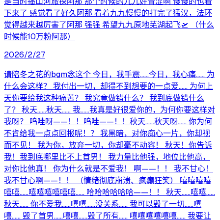
是当时播山河旅探阿那 那个时候的九九好青涩啊 慢慢的也看
下来了 感觉看了好久阿那 看着九九慢慢的打完了猛汉，法环
觉得越来越厉害了阿那 强强 希望九九原地芜湖起飞🛫 （什么
时候能10万粉阿那）
2026/2/27
请陪冬之花的bgm念这个 今日，我手震……今日，我心痛…… 为
什么会这样？ 我付出一切，却得不到想要的一点爱…… 为何上
天你要给我这种痛苦？ 我究竟做错什么？ 我到底做错什么
了？ 秋天……秋天…… 我……我真是好很爱你的，为何你要这样对
我呀？ 呜哇呀——！！呜哇——！！秋天……秋天呀…… 你为何
不肯给我一点点回报呢！？ 我黑暗，对你痴心一片，你却视
而不见！ 我为你，放弃一切，你却毫不动容！ 秋天！你告诉
我！我到底哪里比不上首男！ 我力量比他强，地位比他高，
对你比他真！ 你为什么就是不爱我！ 啊——！！ 我不甘心！
我不甘心啊——！！ （情绪彻底崩溃、疯癫狂笑） 嘻嘻嘻嘻
嘻嘻……嘻嘻嘻嘻嘻嘻…… 哈哈哈哈哈哈——！！ 秋天……嘻嘻……
秋天…… 你不爱我……嘻嘻……没关系…… 我可以毁了一切……嘻
嘻…… 毁了首男……嘻嘻……毁了所有…… 嘻嘻嘻嘻嘻嘻…… 我要让