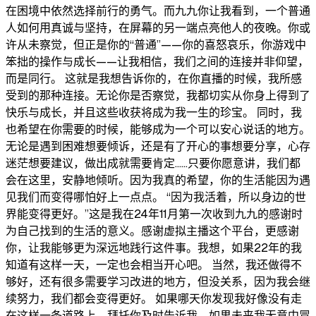
在困境中依然选择前行的勇气。而九九你让我看到，一个普通
人如何用真诚与坚持，在屏幕的另一端点亮他人的夜晚。你或
许从未察觉，但正是你的“普通”——你的喜怒哀乐，你游戏中
笨拙的操作与成长——让我相信，我们之间的连接并非仰望，
而是同行。 这就是我想告诉你的，在你直播的时候，我所感
受到的那种连接。无论你是否察觉，我都切实从你身上得到了
快乐与成长，并且这些收获将成为我一生的珍宝。 同时，我
也希望在你需要的时候，能够成为一个可以安心说话的地方。
无论是遇到困难想要倾诉，还是有了开心的事想要分享，心存
迷茫想要建议，做出成就需要肯定……只要你愿意讲，我们都
会在这里，安静地倾听。因为我真的希望，你的生活能因为遇
见我们而变得哪怕好上一点点。 “因为我活着，所以身边的世
界能变得更好。”这是我在24年11月第一次收到九九的感谢时
为自己找到的生活的意义。感谢虚拟主播这个平台，更感谢
你，让我能够更为深远地践行这件事。我想，如果22年的我
知道有这样一天，一定也会相当开心吧。 当然，我还做得不
够好，还有很多需要学习改进的地方，但没关系，因为我会继
续努力，我们都会变得更好。 如果哪天你发现我好像没有走
在这样一条道路上，拜托你及时告诉我。如果未来我无意中冒