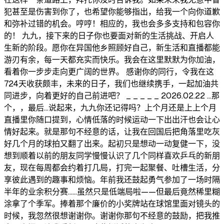
犯甚至是伤害到你了，也希望你能够指出，给我一个向你道歉
和弥补过错的机会。哼哼！相应的，我也会多多支持和包容你
的！ 九九，接下来的日子你也要面对新的生活挑战、开启人
生新的阶段。愿你在异国他乡照顾好自己，新生活和直播都能
游刃有余，每一天都充实而快乐。我会在这里默默为你加油，
看着你一步步走向更广阔的世界。 感谢你的同行，令我在这
724天收获颇丰，未来的日子，我们也继续携手，一起加油共
同进步，向着更好的自己前进吧？ _ _ _ _ _ 2026.02.22 …那
个，，最后…说起来，九九你还记得吗？上个月还是上上个月
直播里你随口提到，心情低落的时候运动一下出出汗也会让心
情好起来。就是那句不经意的话，让我在回国后把角落里吃灰
好几个月的球拍又翻了出来。起初只是想动一动复健一下，没
想到顺着以前的朋友同学慢慢认识了几个同样喜欢乒乓的新朋
友，现在每周都会约着打几局，打完一起聚餐、吐槽生活，分
享彼此遇到的趣事和烦恼。年前我还鼓起勇气参加了一场时隔
半年的业余积分赛……虽然只是低端局啦——但最后竟然稀里糊
涂拿了个季军。捧着那个廉价的小奖牌站在球馆里面对镜头的
时候，我忽然很想谢谢你。谢谢你那句不经意的鼓励，把我推