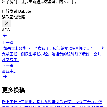
出了房门，让我重新遇见这些鲜活的人和事。
已转发到 Bubble
读取互动数据…
ADS
上一篇
“如果世上只剩下一个女孩子，应该给她取名叫琅九。” 九
九从画板一侧探出半张小脸，她澄黄的眼眸盯了我好一会儿，
才又缩了...
下一篇
加载中...
更多投稿
赶上了赶上了阿那，煮九九周年快乐 想第一次认真看九九还