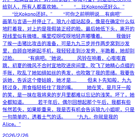
给别人，所有人都喜欢她。” “……比Kokono还好么。”
“比Kokono还好。” “可你之前明明说……有病吧”
画笔与言语一并停止了。琅九小姐站起身，像是在确定什么似
地盯着我，对上的是我假装正经的脸。最后她低下头，离开的
视线里似有微嗔，嘴里哎呀哎呀地轻声嘟囔着。 我做好
了挨一击猪比攻击的准备，可是九九三步并作两步窝到沙发
里，自顾自地刷起手机，我轻轻走到沙发旁，半跪着，她却别
过脸。 “有病吧。”她说。 风铃在响着，心嘭嘭直
跳，初夏的微风不合时宜地吹进房间里，吹飞了她精心点缀的
手账，吹乱了她如绢如丝的秀发，也吹散了我的思绪。我要告
诉她，告诉这个傻姑娘，她才是…… 但未卜先知般，九九
转过身，用食指轻抵住了我的嘴。 她在笑，是月牙一般
的笑，是一抹在我将来的岁月里都难以忘记的浅笑。坏了，她
全都知道。 若干年后，偶尔回想起那个午后，我都有些
怅然若失，如果能重来，我是否有机会告诉琅九小姐呢，只是
一句简单的，透着土气的话。 “九九，你就是我的
Alice。”
2026/2/26