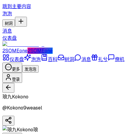
跳到主要内容
泡泡
树洞
消息
仪表盘
2SOMEone
2SOMEone
仪表盘
泡泡
百科
树洞
消息
礼兮
僚机
更多
发泡泡
登录
琅九Kokono
@
Kokono9weasel
琅