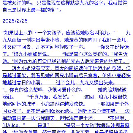
是被允许的吗。 只是像现在这样默念九九的名字，我就觉得
自己是世界上最幸福的傻子。
2026/2/26
“如果世上只剩下一个女孩子，应该给她取名叫琅九。” 九
九从画板一侧探出半张小脸，她澄黄的眼眸盯了我好一会儿，
才又缩了回去，几不可闻地轻叹了一声。 “你又在说怪话
了。”琅九小姐如是说。 “我是真心这么觉得的。”我告诉
她。“因为九九的可爱已经达到前无古人后无来者的地步了。”
琅九小姐没有应声，宽大的画板遮住了她娇小的身躯，但
是越过画架，我看见她的两只小脚前后晃悠着，仿佛小鹿轻快
地越过春日的小溪。 过了会儿，九九又探出头来。
“……你真的这么想吗，我很可爱什么的。” 她的脸颊微微
泛红。 “千真万确，我发誓。” 这回，琅九小姐很快
地缩回她的城堡，小鹿蹦跶得越发欢快。 “那如果是个外
国女孩子，是不是要叫Kokono呀。”她听上去心情不错，一边
挥动着画笔一边与我聊天。但我决定使个坏。 “不是哦，
叫Alice。” “是谁？” “是另一个女孩”我假装注视着窗
外。“她满含善意，努力而宽容，非常可爱，总是想把快乐带