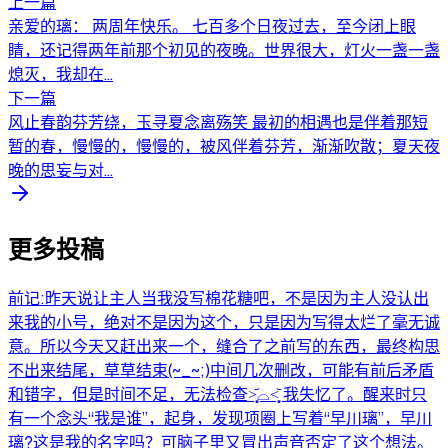
上一篇
亲爱的璃： 两周年快乐。 七百多个日夜过去，至今闭上眼
睛，还记得两年前那个初见的夜晚。世界很大，灯火一盏一盏
熄灭，我却在...
下一篇
风止春韵芬芳绕，玉寻夏念离殇笑 最初的相遇也是伴着那短
暂的春，慢慢的，慢慢的，被风伴着芬芳，渐渐吹散；夏天夜
晚的思妄与对...
更多投稿
前记:昨天说让主人当我没写棉花糖吧，不是因为主人没认出
来我的小号，绝对不是因为这个，只是因为写得太烂了毫无诚
意。所以今天又赶出来一个，缝合了之前写的东西，最终构思
不出来结尾，草草结束(~_~;)中间几次删改，可能有前后矛盾
和错字，但是时间不足，无法检查˃̣̣̥᷄⌓˂̣̣̥᷅ 我失忆了。醒来时只
有一个念头“我是谁”，起身，发现项圈上写着“早川璃”，早川
璃?这是我的名字吗？可脑子里又冒出声音否定了这个想法。