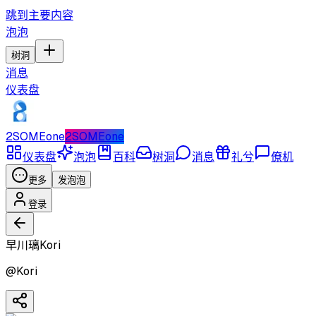
跳到主要内容
泡泡
树洞
消息
仪表盘
2SOMEone
2SOMEone
仪表盘
泡泡
百科
树洞
消息
礼兮
僚机
更多
发泡泡
登录
早川璃Kori
@
Kori