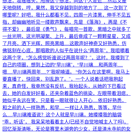
想法，我摇摇头，甩掉这个想法，向这个人走近……然后又是
天地倒转，哼，果然，我又穿越到别的地方了…… 这一次到了
哪里呢？好吧，我什么都看不见，四周一片漆黑，伸手不见五
指，却幽幽地听见一缕歌声飘来，先是 《落海》，再是《不
得不爱》，最后是《勇气》，每唱完一首歌，黑暗之中就多了
一丝光明，这光明凝聚、上升，最后竟成了一颗颗星星，又成
了月亮，洒下光辉，照亮黑暗……这歌声好神奇又好熟悉，仿
佛铭刻在心底，那唱歌的人似乎在说什么“两周年”，我咀嚼着
这两个字，“怎么感觉听谁说过两周年呢？”，这时，我摸到了
自己的项圈，想到上边的“早川璃”，“早川璃……和两周年……
嗯……早川璃两周年……?”我呢喃道。 “你怎么在这里啊，我马上
要直播了，快回来，别乱跑了。”，一个人说着话把我抱起
来，真奇怪，我竟然没有反抗，我抬起头，从她的下巴看过
去，她的白发好好看，还夹杂着蓝色的挑染，左眼带着泪痣，
她似乎永远在笑，只是看一眼就很让人开心……依旧好熟悉，
和之前的人一样熟悉，和早……一样让人熟悉，等等，早什
么……早川璃难道说？这个人就是早川璃，她摸摸我的脑袋
“乖，听话”， 我呆呆地看着主人(已经不自觉地喊主人了吗)，
回忆渐渐清晰，无论是赛里木湖旁的少女，还是清水寺前的女