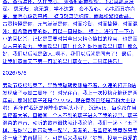
香，香氛满怀，久伴我心。 茉香莉影雨纷纷，予君莫离意深
深。 思无归，念无意，学不达意，会不及心。 心执面丑亦尚
品，面明心聆话高格。 蝶身轻舞话绵情，雨幕纷繁绕命晶。
古灵精怪是你，元气满满是你，时而冷御，时而搞怪，时而混
沌；但希望百变的你，可以一直是你。 综上，进行了一下小
小的回忆杀，记忆是需要时常拿出来精心擦拭的珍宝，也是面
向未来的动力。我喜欢早川璃！什么？你也喜欢早川璃！那么
好，我们以后就是敌人...啊不，我们以后就是同志了！ 最后，
让我们恭喜天下第一可爱的早川璃女士，二周年快乐！
2026/5/6
劳动节眨眼结束了，导致我辗转反侧睡不着，久违的打开B站
发现璃子竟然二周年了！时光荏苒，我上一次投棉花糖还是两
年前，那时候璃子还是个小小v，现在竟然已经是万粉大主包
啦！ 两年前我还是刚毕业的毛头小子，沉迷vtb，每晚都在当
监控室大爷，直播间十个人不到的璃子进入了我的视野，璃子
温柔的声音、动听的歌声很快就让我沦陷，我们一起下了五子
棋，看你学吉他带动我一起学，渐渐的，看监控的我竟然只专
注于璃子的直播间了。可是后来我实现了梦想，投身于喜爱的