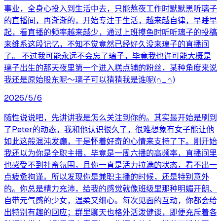
事业，全身心投入到生活中去，只能熬夜工作时默默黑听璃子
的直播间，再渐渐的，开始专注于生活，越来越自律，早睡早
起，看直播的频率越来越少，通过上班摸鱼时听听璃子的投稿
来维系这段记忆，不知不觉竟然已经好久没来璃子的直播间
了。 不过我可能永远不会忘了璃子，毕竟我也许可能大概是
璃子出生的那天夜里第一个进入糕点铺的粉丝，某种角度来说
我还是原始股东呢～璃子可以猜猜我是谁呢(∩_∩)
2026/5/6
随性说说吧，先讲讲我是怎么关注到你的。其实最开始是刷到
了Peter的动态，我和他认识很久了，很难想象有女子能让他
如此这般混沌发癫，于是怀着好奇的心情来支持了下。刚开始
我还以为你是全职主播，毕竟是一周六播的高频率，直播间里
也感受不到社畜氛围，且你一直是活力拉满的状态，看不出一
点疲惫拘谨。所以发现你是兼职主播的时候，还是特别意外
的。你总是精力充沛，给我的感觉就像班级里那种明媚开朗、
自带元气感的少女，温柔又细心。每次见面的互动，你都会给
出特别有趣的回应；群里聊天也格外活泼健谈，即便充斥着各