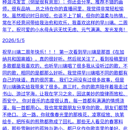
种混沌发言（倒是很有意思）；你还会分享、推荐不错的画
师，很有品呐......总之待在你的直播间里，我觉得非常轻松愉
快。虽然相识时日尚短，也谈不上了解，但你的温柔与热情，
常在不经意间带给我治愈和欢乐，我喜欢这样的早川璃。二周
年了，祝可爱的小水母永远无忧无虑、元气满满、发光发亮！
2026/5/5
祝早川璃二周年快乐！！！ 第一次看到早川璃是那首《在加
纳共和国离婚》，真的很好听。然后就关注了，看到投稿里好
多歌都是我喜欢的，也听早川璃唱了很多我从没听过的歌，不
同的歌，相同的是都那么好听。我觉得早川璃唱不同的歌都有
自己的味道，真的很厉害。 我们之间没有过很多故事，但是
早川璃确实给我带来了很多。高三时，你的歌声陪伴着我走过
书山、游过学海，让我在学习之余，因这美妙的旋律而放松、
而安宁。 你对音乐的态度很认真，每一首都有满满的情感浇
灌，每一首都用心。我也常常跟朋友分享你的歌，朋友们都赞
不绝口。 这一路，你就像春光里的那株花，凌寒绽放、执笔
绘冬，把所有的煎熬都熬成了回礼。那些无人看见的春寒料
峭，那些雪融时的孤独与渺小，都已化作你歌声里的美好。此