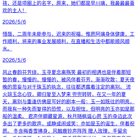
孩，还是项圈上的名字，原来，她们都是早川璃，我最最最喜
欢的主人！
2026/5/6
惜哉，二周年未能参与，迟来的祝福，惟愿阿璃身体健康，工
作顺利，将来的事业发展顺利，在直播和生活中都能顺风顺
水。
2026/5/6
风止春韵芬芳绕，玉寻夏念离殇笑 最初的相遇也是伴着那短
暂的春，慢慢的，慢慢的，被风伴着芬芳，渐渐吹散；夏天夜
晚的思妄与对于珠玉的执念，往往都透露着注定的离别。 流
火琼玉念心钗，卿归复至入梦来 兜兜转转，在又一年的夏
天，离别与重逢仿佛是写好的剧本一般；玉一如既往的明亮，
而我有一种失而复得的恐慌，以及胆怯，但明亮的玉亦如是那
般的温柔。 君声伴卿藏星源，秋月随枫诞心愿 玉的身边此次
多出了更多的歌声，或静或闹或笑；亦如是玉的诞生，伴着祝
愿。 冬含梅香雪拂身，风触鹿铃声阵阵 赠人玫瑰，手留余