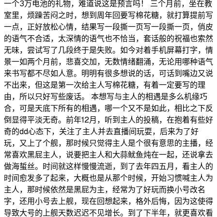
一个3万电池的礼物，难道说这是预言吗！ 三个月前，坐在教
室里，烦躁苦闷之时，想到周年回要写棉花糖，就打算提前写
一点，正好放松心情，结果写一段撕一页写一段撕一页，俏皮
的语气不合适，太深情的语气也不恰当，套话般的祝福也索然
无味，尝试写了几段终于是失败。如今对着手机屏幕打字，情
景一如两个月前，悲喜交加，无数情绪翻涌，无论用哪种语气
来书写都不尽如人意。明明有很多想说的话，可话到嘴边又说
不出来，但这是第一次给主人写棉花糖，有着一定要写的理
由，所以只好写些废话。 本想写与主人的相遇是多么机缘巧
合，可是天底下所有的相遇，哪一个又不是如此，相比之下反
倒显得平淡无奇。前年12月，听到主人的投稿，在抱着有些好
奇的dd心态下，关注了主人并去直播间玩耍，后来为了好
玩，又上了个舰，那时候只觉得主人是个很有意思的主播，经
常喜欢黑屁主人，说要把主人和大蒜鱿鱼炖在一起，还说拿去
做海蜇丝。时间就这样慢慢流逝，到了去年四五月，看主人的
时间愈发多了起来，大概也是从那个时候，开始习惯喊主人为
主人，那时候依然是黑屁为主，经常为了好玩而换小号改名
字，还用小号去上舰，现在回想起来，格外后悔，因为这使得
导致大号的上舰天数迟迟不见增长。到了下半年，就更喜欢看