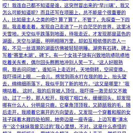
哎！我连自己都不知道是谁，这突然冒出来的“早川璃”，我又
怎么可能知道呢？而且还写在项圈上，总不能是个很重要的
人，比如是主人之类的吧? 算了算了，不管了，先探查一下四
周。我走着走着，发现自己走进了一片白茫茫的世界，这里冰
天雪地，天空似乎跌落到地面，待我走近，才发现那是蓝色的
湖面，天空与湖面，明明相隔万里，却如互相依偎的恋人一
般，不见一丝涟漪的湖面仿佛被轻轻哄睡。湖旁有石碑，碑上
写着“赛里木湖”，碑下，有一个女孩子饶有兴致地吭哧吭哧地
吃着关东煮，偶尔回头憨憨地冲别人笑一下。“这人好眼熟
啊，我去问问她”，谁知马上走近时，天地倒转，空间变换，
我吓得闭上眼……一会儿，感觉到雨水打在我的脸上，抬头望
去，绵绵细雨落下，我似乎到了新的地方，“这又是哪里？”我
嘀咕着。 这时，我的后背被人顶住，我吓得一激灵却又不敢
动，过了一秒，那人松开，我咽了咽口水，缓缓回头，却发现
哪有什么人，分明是只鹿，它拿角顶顶我，又舔舐我的毛，随
后走开，我顺着它离开的方向望去，又发现一个穿着和服的女
孩子踩着木屐四处拍照，她旁边是一座寺庙，上边写着“清水
寺”“这个妹妹我曾见过的”我心里想，不对，这是什么奇怪的