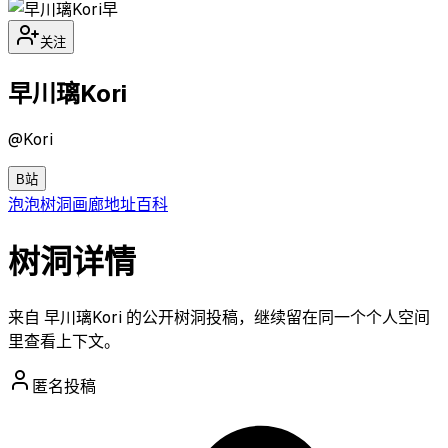
早
关注
早川璃Kori
@
Kori
B站
泡泡
树洞
画廊
地址
百科
树洞详情
来自 早川璃Kori 的公开树洞投稿，继续留在同一个个人空间
里查看上下文。
匿名投稿