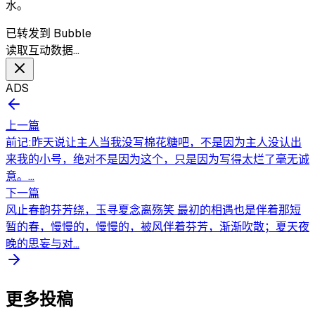
水。
已转发到 Bubble
读取互动数据…
ADS
上一篇
前记:昨天说让主人当我没写棉花糖吧，不是因为主人没认出
来我的小号，绝对不是因为这个，只是因为写得太烂了毫无诚
意。...
下一篇
风止春韵芬芳绕，玉寻夏念离殇笑 最初的相遇也是伴着那短
暂的春，慢慢的，慢慢的，被风伴着芬芳，渐渐吹散；夏天夜
晚的思妄与对...
更多投稿