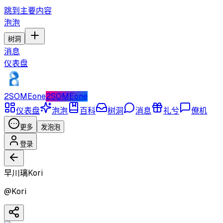
跳到主要内容
泡泡
树洞
消息
仪表盘
2SOMEone
2SOMEone
仪表盘
泡泡
百科
树洞
消息
礼兮
僚机
更多
发泡泡
登录
早川璃Kori
@
Kori