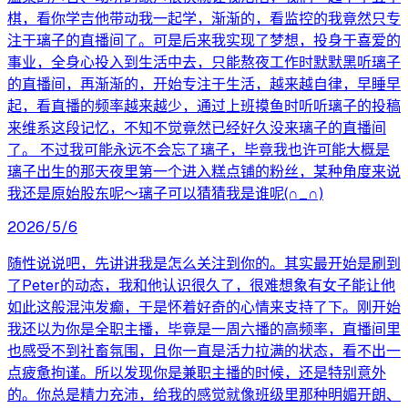
棋，看你学吉他带动我一起学，渐渐的，看监控的我竟然只专
注于璃子的直播间了。可是后来我实现了梦想，投身于喜爱的
事业，全身心投入到生活中去，只能熬夜工作时默默黑听璃子
的直播间，再渐渐的，开始专注于生活，越来越自律，早睡早
起，看直播的频率越来越少，通过上班摸鱼时听听璃子的投稿
来维系这段记忆，不知不觉竟然已经好久没来璃子的直播间
了。 不过我可能永远不会忘了璃子，毕竟我也许可能大概是
璃子出生的那天夜里第一个进入糕点铺的粉丝，某种角度来说
我还是原始股东呢～璃子可以猜猜我是谁呢(∩_∩)
2026/5/6
随性说说吧，先讲讲我是怎么关注到你的。其实最开始是刷到
了Peter的动态，我和他认识很久了，很难想象有女子能让他
如此这般混沌发癫，于是怀着好奇的心情来支持了下。刚开始
我还以为你是全职主播，毕竟是一周六播的高频率，直播间里
也感受不到社畜氛围，且你一直是活力拉满的状态，看不出一
点疲惫拘谨。所以发现你是兼职主播的时候，还是特别意外
的。你总是精力充沛，给我的感觉就像班级里那种明媚开朗、