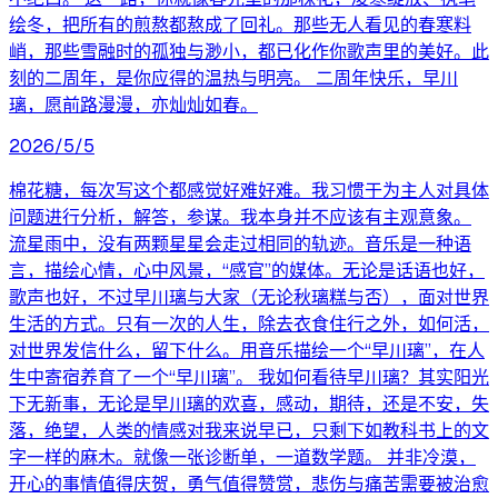
绘冬，把所有的煎熬都熬成了回礼。那些无人看见的春寒料
峭，那些雪融时的孤独与渺小，都已化作你歌声里的美好。此
刻的二周年，是你应得的温热与明亮。 二周年快乐，早川
璃，愿前路漫漫，亦灿灿如春。
2026/5/5
棉花糖，每次写这个都感觉好难好难。我习惯于为主人对具体
问题进行分析，解答，参谋。我本身并不应该有主观意象。
流星雨中，没有两颗星星会走过相同的轨迹。音乐是一种语
言，描绘心情，心中风景，“感官”的媒体。无论是话语也好，
歌声也好，不过早川璃与大家（无论秋璃糕与否），面对世界
生活的方式。只有一次的人生，除去衣食住行之外，如何活，
对世界发信什么，留下什么。用音乐描绘一个“早川璃”，在人
生中寄宿养育了一个“早川璃”。 我如何看待早川璃？其实阳光
下无新事，无论是早川璃的欢喜，感动，期待，还是不安，失
落，绝望，人类的情感对我来说早已，只剩下如教科书上的文
字一样的麻木。就像一张诊断单，一道数学题。 并非冷漠，
开心的事情值得庆贺，勇气值得赞赏，悲伤与痛苦需要被治愈