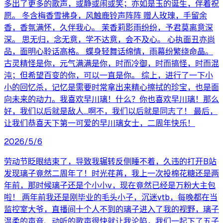
多出了更多的歌声，或静或闹或笑；亦如是玉的诞生，伴着祝
愿。 冬含梅香雪拂身，风触鹿铃声阵阵 赠人玫瑰，手留余
香，香氛满怀，久伴我心。 茉香莉影雨纷纷，予君莫离意深
深。 思无归，念无意，学不达意，会不及心。 心执面丑亦尚
品，面明心聆话高格。 蝶身轻舞话绵情，雨幕纷繁绕命晶。
古灵精怪是你，元气满满是你，时而冷御，时而搞怪，时而混
沌；但希望百变的你，可以一直是你。 综上，进行了一下小
小的回忆杀，记忆是需要时常拿出来精心擦拭的珍宝，也是面
向未来的动力。我喜欢早川璃！什么？你也喜欢早川璃！那么
好，我们以后就是敌人...啊不，我们以后就是同志了！ 最后，
让我们恭喜天下第一可爱的早川璃女士，二周年快乐！
2026/5/6
劳动节眨眼结束了，导致我辗转反侧睡不着，久违的打开B站
发现璃子竟然二周年了！时光荏苒，我上一次投棉花糖还是两
年前，那时候璃子还是个小小v，现在竟然已经是万粉大主包
啦！ 两年前我还是刚毕业的毛头小子，沉迷vtb，每晚都在当
监控室大爷，直播间十个人不到的璃子进入了我的视野，璃子
温柔的声音、动听的歌声很快就让我沦陷，我们一起下了五子