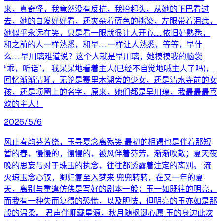
来，真奇怪，我竟然没有反抗，我抬起头，从她的下巴看过
去，她的白发好好看，还夹杂着蓝色的挑染，左眼带着泪痣，
她似乎永远在笑，只是看一眼就很让人开心……依旧好熟悉，
和之前的人一样熟悉，和早……一样让人熟悉，等等，早什
么……早川璃难道说？这个人就是早川璃，她摸摸我的脑袋
“乖，听话”， 我呆呆地看着主人(已经不自觉地喊主人了吗)，
回忆渐渐清晰，无论是赛里木湖旁的少女，还是清水寺前的女
孩，还是项圈上的名字，原来，她们都是早川璃，我最最最喜
欢的主人！
2026/5/6
风止春韵芬芳绕，玉寻夏念离殇笑 最初的相遇也是伴着那短
暂的春，慢慢的，慢慢的，被风伴着芬芳，渐渐吹散；夏天夜
晚的思妄与对于珠玉的执念，往往都透露着注定的离别。 流
火琼玉念心钗，卿归复至入梦来 兜兜转转，在又一年的夏
天，离别与重逢仿佛是写好的剧本一般；玉一如既往的明亮，
而我有一种失而复得的恐慌，以及胆怯，但明亮的玉亦如是那
般的温柔。 君声伴卿藏星源，秋月随枫诞心愿 玉的身边此次