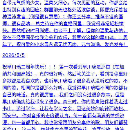
自带元气感的少女，温柔又细心。每次见面的互动，你都会给
出特别有趣的回应；群里聊天也格外活泼健谈，即便充斥着各
种混沌发言（倒是很有意思）；你还会分享、推荐不错的画
师，很有品呐......总之待在你的直播间里，我觉得非常轻松愉
快。虽然相识时日尚短，也谈不上了解，但你的温柔与热情，
常在不经意间带给我治愈和欢乐，我喜欢这样的早川璃。二周
年了，祝可爱的小水母永远无忧无虑、元气满满、发光发亮！
2026/5/5
祝早川璃二周年快乐！！！ 第一次看到早川璃是那首《在加
纳共和国离婚》，真的很好听。然后就关注了，看到投稿里好
多歌都是我喜欢的，也听早川璃唱了很多我从没听过的歌，不
同的歌，相同的是都那么好听。我觉得早川璃唱不同的歌都有
自己的味道，真的很厉害。 我们之间没有过很多故事，但是
早川璃确实给我带来了很多。高三时，你的歌声陪伴着我走过
书山、游过学海，让我在学习之余，因这美妙的旋律而放松、
而安宁。 你对音乐的态度很认真，每一首都有满满的情感浇
灌，每一首都用心。我也常常跟朋友分享你的歌，朋友们都赞
不绝口。 这一路，你就像春光里的那株花，凌寒绽放、执笔