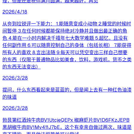
理，但是还是祝你满月圆满，越来越好，再见
2026/4/18
从夯到拉锐评一下能力： 1.能随意变成小动物 2.睡觉的时候时
间暂停 3.在任何时候都能保持绝对冷静并且做出最正确的角
色 4.能在一小时内解决千禧年七大数学难题 5.超忆，且没有
任何副作用 6.可以随意控制自己的身体（包括长相） 7.能获得
所有人的喜欢 8.言出法随 9.每天可以凭空变出三样自己想要
的东西（仅限于普通物品比如美食，饮料，游戏机，货币之类
的东西无法变出）
2026/3/28
提问，什么东西看起来是蓝蓝的，但是闻上去有一种红色油漆
的味道
2026/3/28
勃艮第红酒炖牛肉BV1UtcjeQEPx 椒麻虾片BV1D6FKzJEPB
黑胡椒牛肉BV1Mv411J7bE，这个有幸亲自做过两次，味道是