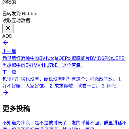
的喝的
已转发到 Bubble
读取互动数据…
ADS
上一篇
勃艮第红酒炖牛肉BV1UtcjeQEPx 椒麻虾片BV1D6FKzJEPB
黑胡椒牛肉BV1Mv411J7bE，这个有幸...
下一篇
包里吗？啥也没有，硬说没有吗？有这个，稍微改了改。 1.
好不好嘛，人家好饿。 2. 求求你啦，就尝一口。 3. 拜托...
更多投稿
不知道为什么，是不是被讨厌了，发的弹幕不回，群里讲话不