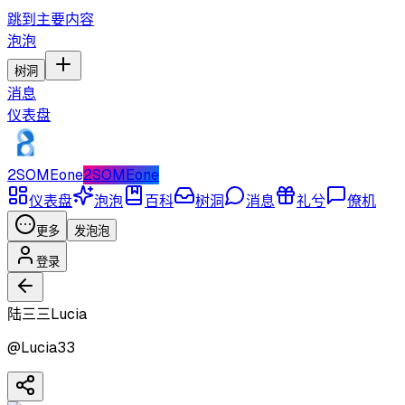
跳到主要内容
泡泡
树洞
消息
仪表盘
2SOMEone
2SOMEone
仪表盘
泡泡
百科
树洞
消息
礼兮
僚机
更多
发泡泡
登录
陆三三Lucia
@
Lucia33