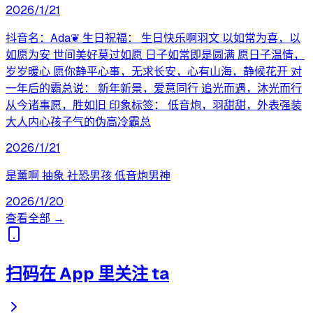
2026/1/21
抖音名：Ada❦ 生日祝福： 生日快乐啊羽文 以如常为喜，以
如愿为安 世间美好莫过如愿 日子如常即是圆满 愿日子温情，
岁岁暖心 愿你静平心事，无求长安，心有山海，静候花开 对
一年后的霸总说： 新年新景，爱意同行 追光而遇，沐光而行
从今诸事愿，胜如旧 印象标签： 低音炮，羽甜甜，外表强装
大人内心孩子气的伪高冷霸总
2026/1/21
是薰啊 抽象 社恐男孩 低音炮男神
2026/1/20
查看全部 →
扫码在 App 里关注 ta