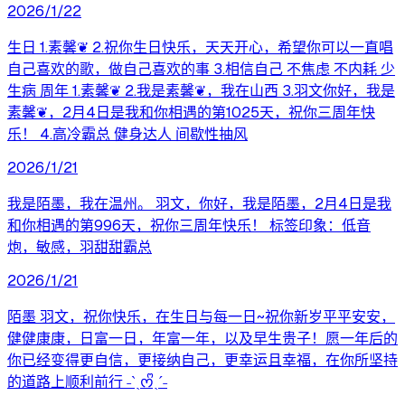
2026/1/22
生日 1.素馨❦ 2.祝你生日快乐，天天开心，希望你可以一直唱
自己喜欢的歌，做自己喜欢的事 3.相信自己 不焦虑 不内耗 少
生病 周年 1.素馨❦ 2.我是素馨❦，我在山西 3.羽文你好，我是
素馨❦，2月4日是我和你相遇的第1025天，祝你三周年快
乐！ 4.高冷霸总 健身达人 间歇性抽风
2026/1/21
我是陌墨，我在温州。 羽文，你好，我是陌墨，2月4日是我
和你相遇的第996天，祝你三周年快乐！ 标签印象：低音
炮，敏感，羽甜甜霸总
2026/1/21
陌墨 羽文，祝你快乐，在生日与每一日~祝你新岁平平安安，
健健康康，日富一日，年富一年，以及早生贵子！愿一年后的
你已经变得更自信，更接纳自己，更幸运且幸福，在你所坚持
的道路上顺利前行 ˗ˋˏᰔᩚˎˊ˗