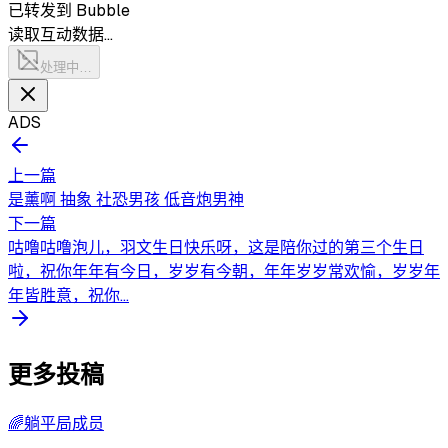
已转发到 Bubble
读取互动数据…
处理中…
ADS
上一篇
是薰啊 抽象 社恐男孩 低音炮男神
下一篇
咕噜咕噜泡儿，羽文生日快乐呀，这是陪你过的第三个生日
啦，祝你年年有今日，岁岁有今朝，年年岁岁常欢愉，岁岁年
年皆胜意，祝你...
更多投稿
🌈躺平局成员