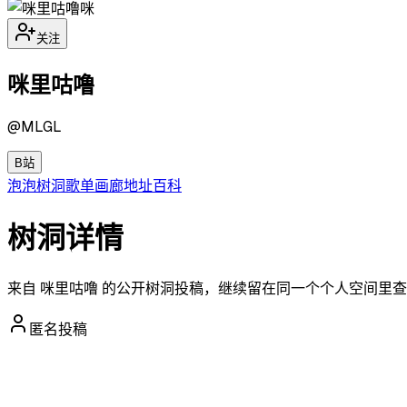
咪
关注
咪里咕噜
@
MLGL
B站
泡泡
树洞
歌单
画廊
地址
百科
树洞详情
来自 咪里咕噜 的公开树洞投稿，继续留在同一个个人空间里
匿名投稿