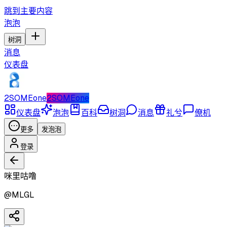
跳到主要内容
泡泡
树洞
消息
仪表盘
2SOMEone
2SOMEone
仪表盘
泡泡
百科
树洞
消息
礼兮
僚机
更多
发泡泡
登录
咪里咕噜
@
MLGL