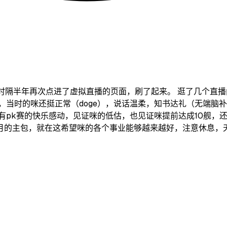
ili，时隔半年再次点进了虚拟直播的页面，刷了起来。 逛了几个
，当时的咪还挺正常（doge），说话温柔，知书达礼（无端脑
有pk赛的快乐感动，见证咪的低估，也见证咪提前达成10舰，
主包，就在这希望咪的各个事业能够越来越好，注意休息，天天开心