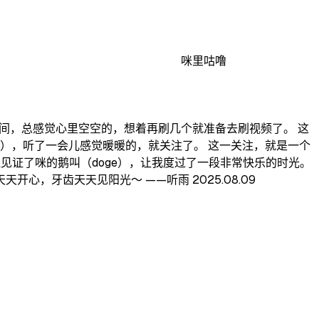
咪里咕噜
直播间，总感觉心里空空的，想着再刷几个就准备去刷视频了。 这
补），听了一会儿感觉暖暖的，就关注了。 这一关注，就是一个
还见证了咪的鹅叫（doge），让我度过了一段非常快乐的时光。
，牙齿天天见阳光～ ——听雨 2025.08.09