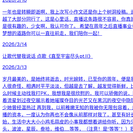
2026/3/16
一年也是转瞬即逝啊，我上次写小作文还是你上个树洞投稿。
越了大部分同行了，这是心里话，直播这条路很不容易，你真
是很有趣的，少女啊，我认可你了。 希望在周年之后直播事
梦想的道路你可以一直往前走，我们陪你一起！
2026/3/14
让歌代替我说话 点歌《直至宇宙尽头pt.II》
2026/3/13
岁月最美的，是她终将逝去，时光婉转，已至你的周年，便是我
人很奇怪，相遇时平平淡淡，但越是去了解，越发觉得新鲜，
么时候主动找我打PK，我想我是很欣慰的，我可以骄傲的说
着流星划过夜空展示着她璀璨夺目的光芒又在黑沉的夜空中隐
少她曾经温热过 再到我，以前稚嫩无知的我被你无限包容着
播的资本，一度认为你再也不会像从前那样对我了，甚至有好
始，生活中大大小小鸡毛蒜皮的小事我都想着讲给你听，因为
头，波波，星辰，叁拾，维伯……等等，（注意！是“等等”！