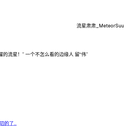
流星肃肃_MeteorSuu
的流星！” 一个不怎么看的边缘人 留“伟”
了...