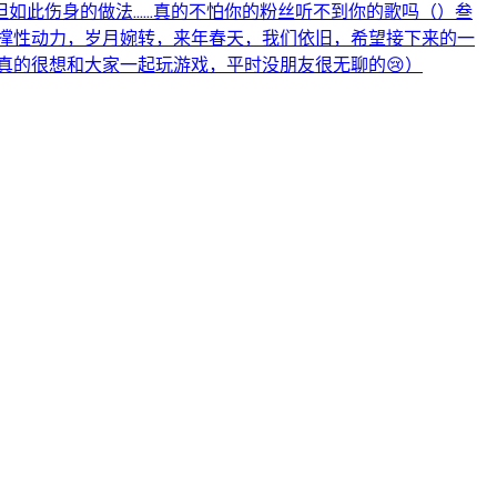
如此伤身的做法……真的不怕你的粉丝听不到你的歌吗（）叁
撑性动力，岁月婉转，来年春天，我们依旧，希望接下来的一
真的很想和大家一起玩游戏，平时没朋友很无聊的😢）