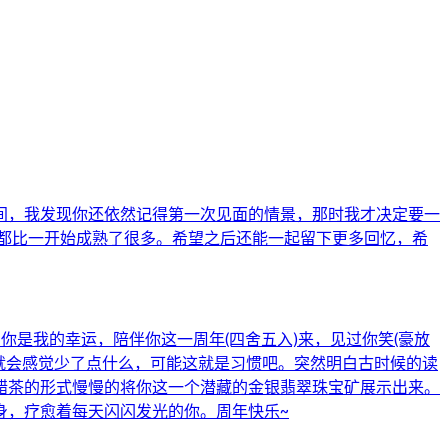
时间，我发现你还依然记得第一次见面的情景，那时我才决定要一
都比一开始成熟了很多。希望之后还能一起留下更多回忆，希
是我的幸运，陪伴你这一周年(四舍五入)来，见过你笑(豪放
播就会感觉少了点什么，可能这就是习惯吧。突然明白古时候的读
醋茶的形式慢慢的将你这一个潜藏的金银翡翠珠宝矿展示出来。
身，疗愈着每天闪闪发光的你。周年快乐~