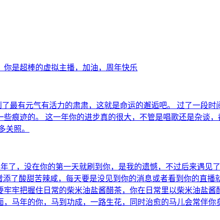
，你是超棒的虚拟主播，加油，周年快乐
到了最有元气有活力的肃肃，这就是命运的邂逅吧。 过了一段
一些痕迹的。 这一年你的进步真的很大，不管是唱歌还是杂谈，
多关照。
年了，没在你的第一天就刷到你，是我的遗憾，不过后来遇见了你
常增添了酸甜苦辣咸，每天要是没见到你的消息或者看到你的直
要牢牢把握住日常的柴米油盐酱醋茶，你在日常里以柴米油盐酱
面，马年的你，马到功成，一路生花，同时治愈的马儿会常伴你