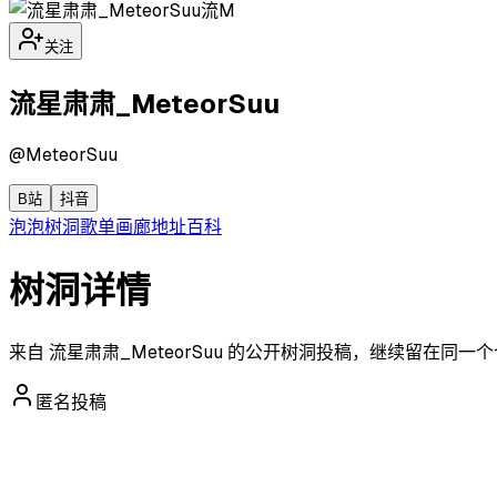
流M
关注
流星肃肃_MeteorSuu
@
MeteorSuu
B站
抖音
泡泡
树洞
歌单
画廊
地址
百科
树洞详情
来自 流星肃肃_MeteorSuu 的公开树洞投稿，继续留在同
匿名投稿