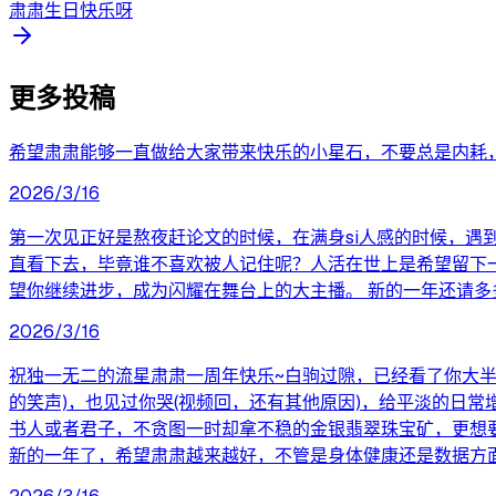
肃肃生日快乐呀
更多投稿
希望肃肃能够一直做给大家带来快乐的小星石，不要总是内耗
2026/3/16
第一次见正好是熬夜赶论文的时候，在满身si人感的时候，遇
直看下去，毕竟谁不喜欢被人记住呢？人活在世上是希望留下
望你继续进步，成为闪耀在舞台上的大主播。 新的一年还请多
2026/3/16
祝独一无二的流星肃肃一周年快乐~白驹过隙，已经看了你大半
的笑声)，也见过你哭(视频回，还有其他原因)，给平淡的日
书人或者君子，不贪图一时却拿不稳的金银翡翠珠宝矿，更想
新的一年了，希望肃肃越来越好，不管是身体健康还是数据方