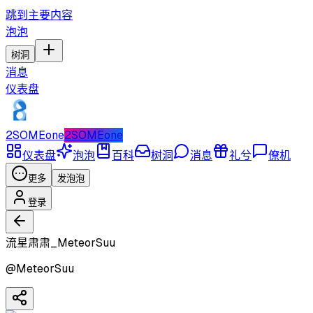
跳到主要内容
泡泡
树洞
消息
仪表盘
2SOMEone
2SOMEone
仪表盘
泡泡
百科
树洞
消息
礼兮
僚机
更多
发泡泡
登录
流星肃肃_MeteorSuu
@
MeteorSuu