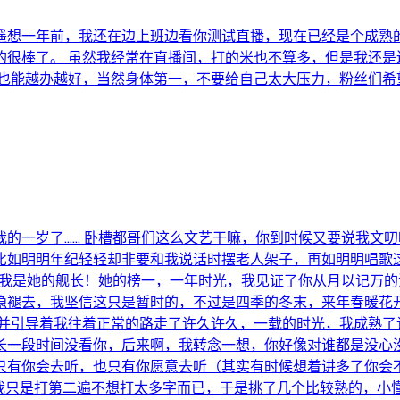
遥想一年前，我还在边上班边看你测试直播，现在已经是个成熟
的很棒了。 虽然我经常在直播间，打的米也不算多，但是我还是
业也能越办越好，当然身体第一，不要给自己太大压力，粉丝们希
的一岁了…… 卧槽都哥们这么文艺干嘛，你到时候又要说我文叨
比如明明年纪轻轻却非要和我说话时摆老人架子，再如明明唱歌
，我是她的舰长！她的榜一，一年时光，我见证了你从月以记万
隐褪去，我坚信这只是暂时的，不过是四季的冬末，来年春暖花
，并引导着我往着正常的路走了许久许久，一载的时光，我成熟了
长一段时间没看你，后来啊，我转念一想，你好像对谁都是没心
只有你会去听，也只有你愿意去听（其实有时候想着讲多了你会不
）我只是打第二遍不想打太多字而已，于是挑了几个比较熟的，小