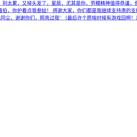
，别太累，又掉头发了，星辰，尤其是你，劳模精神值得恭谨，但
维伯，你护着点我叁姑！ 感谢大家，你们都是我继续支持肃的支
光同尘，谢谢你们，照亮过我” （最后许个愿啥时候有游戏回啊！