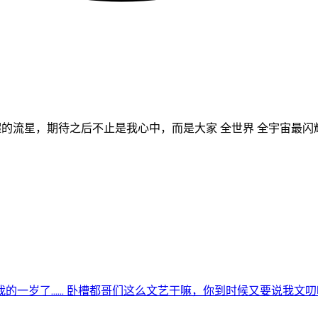
闪耀的流星，期待之后不止是我心中，而是大家 全世界 全宇宙最闪耀
一岁了…… 卧槽都哥们这么文艺干嘛，你到时候又要说我文叨叨的