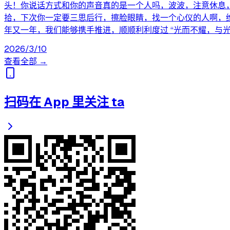
头！你说话方式和你的声音真的是一个人吗，波波，注意休息
拾，下次你一定要三思后行，擦脸眼睛，找一个心仪的人啊，
年又一年，我们能够携手推进，顺顺利利度过 “光而不耀，与
2026/3/10
查看全部 →
扫码在 App 里关注 ta