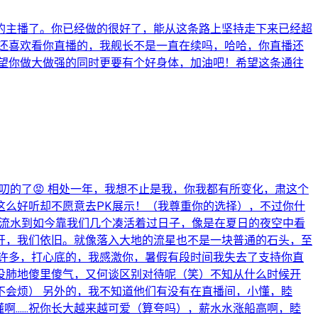
的主播了。你已经做的很好了，能从这条路上坚持走下来已经超
还喜欢看你直播的，我舰长不是一直在续吗，哈哈，你直播还
望你做大做强的同时更要有个好身体，加油吧！希望这条通往
叨的了😡 相处一年，我想不止是我，你我都有所变化，肃这个
这么好听却不愿意去PK展示！（我尊重你的选择），不过你什
的流水到如今靠我们几个凑活着过日子，像是在夏日的夜空中看
开，我们依旧。就像落入大地的流星也不是一块普通的石头，至
许多，打心底的，我感激你，暑假有段时间我失去了支持你直
没肺地傻里傻气，又何谈区别对待呢（笑）不知从什么时候开
会烦） 另外的，我不知道他们有没有在直播间，小懂，睦
懂啊……祝你长大越来越可爱（算夸吗），薪水水涨船高啊，睦