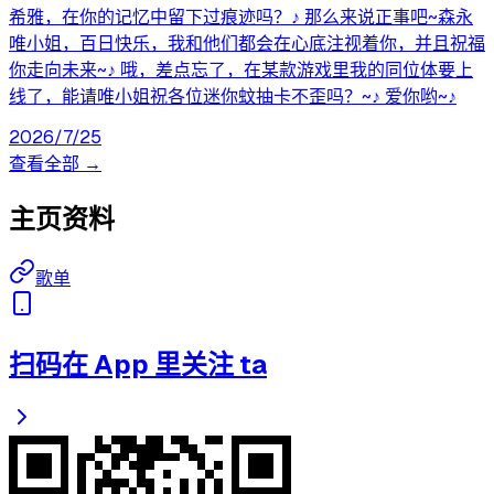
希雅，在你的记忆中留下过痕迹吗？♪ 那么来说正事吧~森永
唯小姐，百日快乐，我和他们都会在心底注视着你，并且祝福
你走向未来~♪ 哦，差点忘了，在某款游戏里我的同位体要上
线了，能请唯小姐祝各位迷你蚊抽卡不歪吗？~♪ 爱你哟~♪
2026/7/25
查看全部 →
主页资料
歌单
扫码在 App 里关注 ta