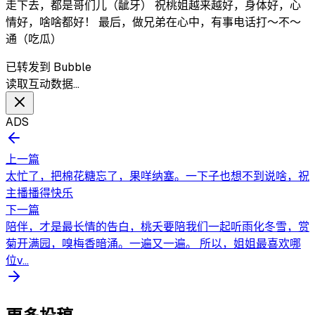
走下去，都是哥们儿（龇牙） 祝桃姐越来越好，身体好，心
情好，啥啥都好！ 最后，做兄弟在心中，有事电话打～不～
通（吃瓜）
已转发到 Bubble
读取互动数据…
ADS
上一篇
太忙了，把棉花糖忘了，果咩纳塞。一下子也想不到说啥，祝
主播播得快乐
下一篇
陪伴，才是最长情的告白，桃夭要陪我们一起听雨化冬雪，赏
菊开满园，嗅梅香暗涌。一遍又一遍。 所以，姐姐最喜欢哪
位v...