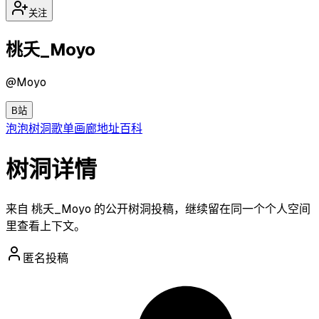
关注
桃夭_Moyo
@
Moyo
B站
泡泡
树洞
歌单
画廊
地址
百科
树洞详情
来自 桃夭_Moyo 的公开树洞投稿，继续留在同一个个人空间
里查看上下文。
匿名投稿