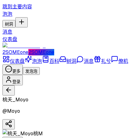
跳到主要内容
泡泡
树洞
消息
仪表盘
2SOMEone
2SOMEone
仪表盘
泡泡
百科
树洞
消息
礼兮
僚机
更多
发泡泡
登录
桃夭_Moyo
@
Moyo
桃M