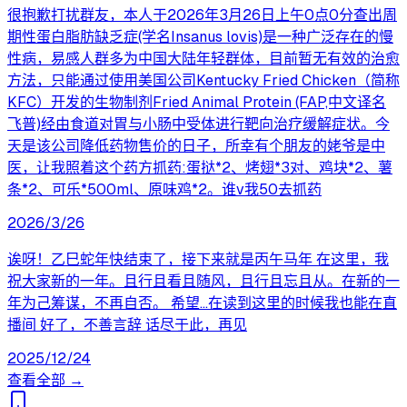
很抱歉打扰群友，本人于2026年3月26日上午0点0分查出周
期性蛋白脂肪缺乏症(学名Insanus lovis)是一种广泛存在的慢
性病，易感人群多为中国大陆年轻群体，目前暂无有效的治愈
方法，只能通过使用美国公司Kentucky Fried Chicken（简称
KFC）开发的生物制剂Fried Animal Protein (FAP,中文译名
飞普)经由食道对胃与小肠中受体进行靶向治疗缓解症状。今
天是该公司降低药物售价的日子，所幸有个朋友的姥爷是中
医，让我照着这个药方抓药:蛋挞*2、烤翅*3对、鸡块*2、薯
条*2、可乐*500ml、原味鸡*2。谁v我50去抓药
2026/3/26
诶呀！乙巳蛇年快结束了，接下来就是丙午马年 在这里，我
祝大家新的一年。且行且看且随风，且行且忘且从。在新的一
年为己筹谋，不再自否。 希望…在读到这里的时候我也能在直
播间 好了，不善言辞 话尽于此，再见
2025/12/24
查看全部 →