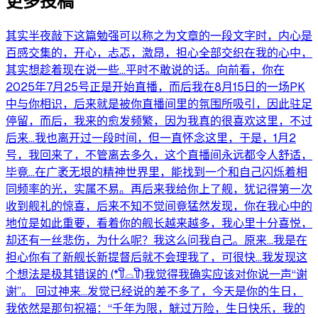
更多投稿
其实半夜敲下这篇勉强可以称之为文章的一段文字时，内心是
百感交集的，开心，忐忑，激昂，担心全部交织在我的心中，
其实想趁着现在说一些…平时不敢说的话。向前看，你在
2025年7月25号正是开始直播，而后我在8月15日的一场PK
中与你相识，后来就是被你直播间里的氛围所吸引，因此驻足
停留，而后，我来的愈发频繁，因为我真的很喜欢这里，不过
后来…我也离开过一段时间，但一直怀念这里，于是，1月2
号，我回来了，不管离去多久，这个直播间永远都令人舒适，
毕竟…在广袤无垠的精神世界里，能找到一个和自己闪烁着相
同频率的光，实属不易。再后来我给你上了舰，犹记得第一次
收到舰礼的惊喜，后来不知不觉间竟猛然发现，你在我心中的
地位是如此重要，看着你的舰长越来越多，我心里十分喜悦，
却还有一丝悲伤，为什么呢？我这么问我自己。原来…我是在
担心你有了新舰长新提督后就不会理我了，可很快…我发现这
个想法是极其错误的 (*꒦ິ⌓꒦ີ)我觉得我确实应该对你说一声“谢
谢”。 回过神来…发觉已经说的差不多了，今天是你的生日，
我依然是那句祝福：“千年为限，觥过万险，生日快乐，我的