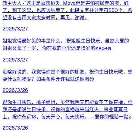
教主大人~”这里是喜欢桃夭_Moyo但是害怕被抛弃的魙，好
了，到了这里，也应该结束了，此段文字共计字符550个，希
望没有占用大家太多时间，再见，谢谢。
2026/3/27
姐姐觉得最好笑的事是什么， 祝姐姐生日快乐，虽然亲爱的
姐姐又长了一岁， 你在我的心里还是18岁哟ฅ●ω●ฅ
2026/3/27
没啥好说的，我觉得你是个很好的朋友，祝你生日快乐嗷，想
要什么礼物呢？如果条件允许我就送你嗷😊
2026/3/26
祝你生日快乐，桃子姐姐，虽然我明天可能看不了你直播，但
我还是想说生日快乐，祝你的直播越来越红火，事业蒸蒸日
上，祝你永远18，每天开心，每天快乐。 --爱你的輕鬆一點z
2026/3/26