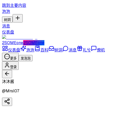
跳到主要内容
泡泡
树洞
消息
仪表盘
2SOMEone
2SOMEone
仪表盘
泡泡
百科
树洞
消息
礼兮
僚机
更多
发泡泡
登录
沐沐酱
@
Mrsl07