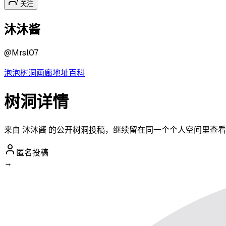
关注
沐沐酱
@
Mrsl07
泡泡
树洞
画廊
地址
百科
树洞详情
来自 沐沐酱 的公开树洞投稿，继续留在同一个个人空间里查
匿名投稿
→