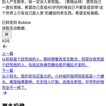
别人产生联系，就一定没人发现我。（黑暗丛林） 感觉自己
一直在滑坡，希望自己变成40岁的时候自己不要变成觉得“这
个世界上只有自己是人类”的庸俗的老东西。希望没有离题。
已转发到 Bubble
读取互动数据…
ADS
上一篇
以前就是个赶死线的人，期间想要改变无数次，但现在依然是
个赶死线的人，包括这条棉花糖也是开播后才发的。
下一篇
从小到大，我的变化还蛮大的。小时候的我彻彻底底是一个魔
丸，唯我独尊那种，天天找人打架。说来也奇怪，中学的时候
完全不一样了...