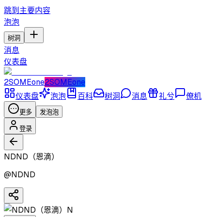
跳到主要内容
泡泡
树洞
消息
仪表盘
2SOMEone
2SOMEone
仪表盘
泡泡
百科
树洞
消息
礼兮
僚机
更多
发泡泡
登录
NDND（恩滴）
@
NDND
N