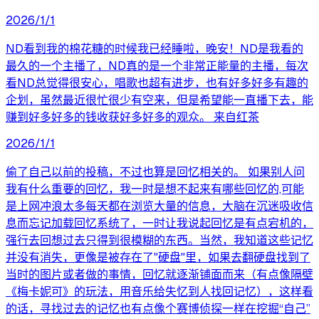
2026/1/1
ND看到我的棉花糖的时候我已经睡啦，晚安！ND是我看的
最久的一个主播了，ND真的是一个非常正能量的主播，每次
看ND总觉得很安心，唱歌也超有进步，也有好多好多有趣的
企划，虽然最近很忙很少有空来，但是希望能一直播下去，能
赚到好多好多的钱收获好多好多的观众。 来自红茶
2026/1/1
偷了自己以前的投稿，不过也算是回忆相关的。 如果别人问
我有什么重要的回忆，我一时是想不起来有哪些回忆的,可能
是上网冲浪太多每天都在浏览大量的信息，大脑在沉迷吸收信
息而忘记加载回忆系统了，一时让我说起回忆是有点宕机的，
强行去回想过去只得到很模糊的东西。当然，我知道这些记忆
并没有消失，更像是被存在了"硬盘"里，如果去翻硬盘找到了
当时的图片或者做的事情，回忆就逐渐铺面而来（有点像隔壁
《梅卡妮可》的玩法，用音乐给失忆到人找回记忆），这样看
的话，寻找过去的记忆也有点像个赛博侦探一样在挖掘“自己”