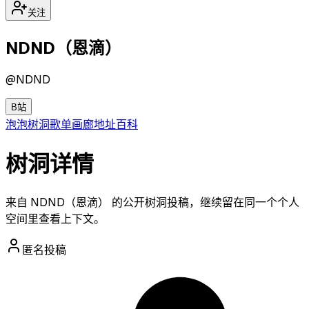
关注
NDND（恩滴）
@
NDND
B站
泡泡
树洞
歌单
画廊
地址
百科
树洞详情
来自 NDND（恩滴） 的公开树洞投稿，继续留在同一个个人
空间里查看上下文。
匿名投稿