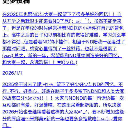
更多投稿
在2025年也跟ND与大家一起留下了很多美好的回忆！！自
从开学之后就很少能来看ND了尼(´；ω；｀)，虽然不能常来
了，但是在学校的时候经常挂着ND送的小挂件在自己的背包
上。高中之后的日子和以前相比真的觉得好难熬，学习怎么学
都不得劲…,但是看着ND的小挂件，相当于ND陪我一起度过了
那段时间吧，感觉心里得到了一丝慰藉，也就不是很累了
(>ω<) 总之，新的一年，希望能和ND继续创造美好的回忆，
和大家一起，永远珍惜！！❤(ӦｖӦ｡)
2026/1/1
2025终于过去了呢˃̶͈ ꇴ ˂̶͈，留下了好少好少与ND的回忆，不
行...不行，好贪心，好想在脑子里多多留下NDND和人类大家
的故事口牙٩(≧▽≦)！！！大家与NDND的每一句话语每一次
互动都好有爱、好温馨喵，在这里呆着超舒服的，所以决定
2026开始也要继续看着这样的大家呢=^_^，要不断增加这缘
分的厚度喵～米娜桑♥新的一年也要多多指教咯(´-ω-`)╭爱你
们。