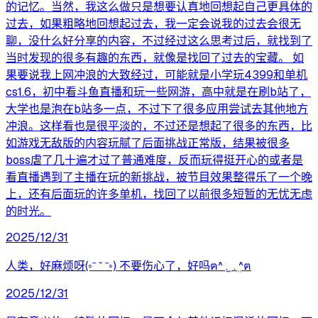
的记忆。当然，我这么做只是想要认真地回想起自己更具体的
过去，如果粗略地回想起过去，我一定会说我的过去会很无
聊，没什么好分享的内容，不过经过这么思考过后，就找到了
当时发现的很多有趣的东西，就像是找回了过去的宝藏。 如
果要说我上网冲浪的大致经过，可能就是小学玩4399和单机
cs1.6，初中看斗鱼直播和玩一些网游，高中就是在刷b站了，
大学也是泡在b站多一点，不过下了很多应用尝试去其他地方
冲浪。这样看也是很平淡的，不过还是想起了很多的东西，比
如游戏无敌版的内容玩腻了后面挑战正常版，结果被很多
boss虐了几十遍才过了普通难度，反而玩得挺开心的或者是
看直播遇到了主播在玩的新挑战，被节目效果整得乐了一个晚
上，还有后面玩的许多单机，找回了以前很多短暂的无忧无虑
的时光。
2025/12/31
人类，好麻烦呀(◦ˉ ˘ ˉ◦) 不要伤心了，好吗ฅ^︎ ܸ. ̫ . ܸ^︎ฅ
2025/12/31