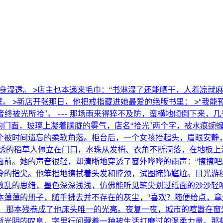
，浑身湿透。 >店主乜本递来毛巾：“书淋湿了还能晒干，人着凉就
。 >新店开张那日，他把戒指藏进她最爱的绝版书里： >“我能
者终被光所拾”。 --- 那场雨来得猝不及防，蛮横地倾倒下来
门面，玻璃上凝着朦胧的雾气，店名“拾光”两个字，被水痕蜿
个被时间遗忘的柔软角落。柜台后，一个女孩抬起头，眉眼安静
透的稻草人僵立在门口，水珠从发梢、衣角不断滴落，在地板上
前。她的声音很轻，却清晰地穿透了窗外哗哗的雨声：“擦擦吧
冷的指尖。他笨拙地擦拭着头发和脖颈，试图掩饰尴尬。目光游
的思绪，墨色深深浅浅，仿佛能听见笔尖划过纸面的沙沙轻响。 
那本薄薄的册子，随手拂去并不存在的灰尘，“喜欢？随便给点，拿
。 那本残卷成了他床头唯一的光亮。夜复一夜，城市的喧嚣在窗
逝光阴的叹息，字里行间藏着一种被生活打磨过的温柔力量。那