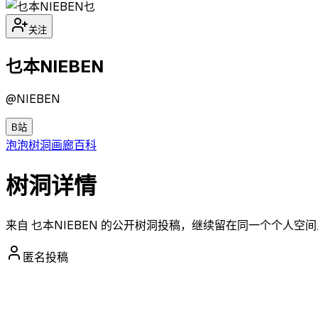
乜
关注
乜本NIEBEN
@
NIEBEN
B站
泡泡
树洞
画廊
百科
树洞详情
来自 乜本NIEBEN 的公开树洞投稿，继续留在同一个个人空
匿名投稿