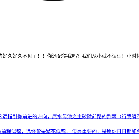
的好久好久不见了！！你还记得我吗？我们从小就不认识！小时候
远指引你前进的方向，愿水母池之主破除前路的荆棘（行我编不下去
前程似锦，途经皆是繁花似锦， 但最重要的，是愿你日日都如今日