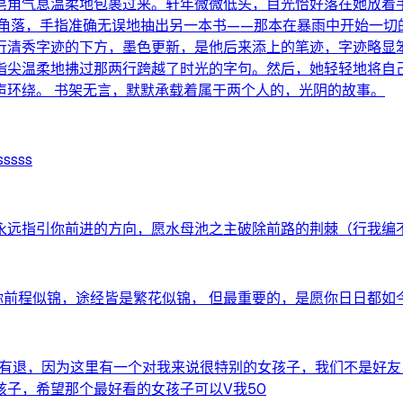
皂角气息温柔地包裹过来。轩年微微低头，目光恰好落在她放着
架角落，手指准确无误地抽出另一本书——那本在暴雨中开始一切
那行清秀字迹的下方，墨色更新，是他后来添上的笔迹，字迹略显笨
指尖温柔地拂过那两行跨越了时光的字句。然后，她轻轻地将自
声环绕。 书架无言，默默承载着属于两个人的，光阴的故事。
ssss
永远指引你前进的方向，愿水母池之主破除前路的荆棘（行我编不
祝你前程似锦，途经皆是繁花似锦， 但最重要的，是愿你日日都如
群我没有退，因为这里有一个对我来说很特别的女孩子，我们不是
子，希望那个最好看的女孩子可以V我50