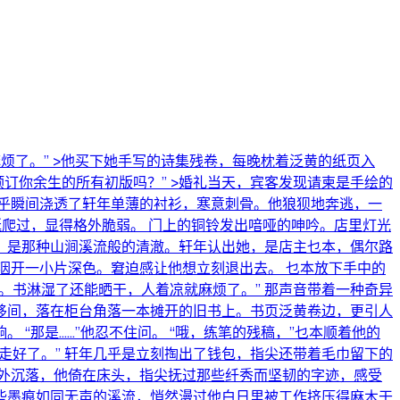
麻烦了。” >他买下她手写的诗集残卷，每晚枕着泛黄的纸页入
预订你余生的所有初版吗？” >婚礼当天，宾客发现请柬是手绘的
，几乎瞬间浇透了轩年单薄的衬衫，寒意刺骨。他狼狈地奔逃，一
蜒爬过，显得格外脆弱。 门上的铜铃发出喑哑的呻吟。店里灯光
，是那种山涧溪流般的清澈。轩年认出她，是店主乜本，偶尔路
洇开一小片深色。窘迫感让他想立刻退出去。 乜本放下手中的
。书淋湿了还能晒干，人着凉就麻烦了。” 那声音带着一种奇异
移间，落在柜台角落一本摊开的旧书上。书页泛黄卷边，更引人
“那是……”他忍不住问。 “哦，练笔的残稿，”乜本顺着他的
走好了。” 轩年几乎是立刻掏出了钱包，指尖还带着毛巾留下的
外沉落，他倚在床头，指尖抚过那些纤秀而坚韧的字迹，感受
些墨痕如同无声的溪流，悄然漫过他白日里被工作挤压得麻木干