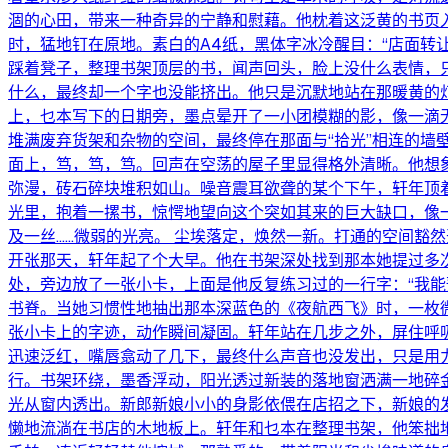
涸的心田，带来一种奇异的宁静和慰藉。他枕着这泛黄的书页入
时，猛地钉在原地。素白的A4纸，黑体字冰冷醒目：“店面转
踩着凳子，整理书架顶层的书，闻声回头，脸上没什么表情，只
什么，最终却一个字也没能挤出。他只是沉默地站在那暖黄的
上，乜本写下的日期旁，墨点晕开了一小团模糊的影，像一滴
堆满废弃货架和杂物的空间，最终停在那面与“拾光”相连的墙
面上，笃，笃，笃。回声在空荡的屋子里显得格外清晰。他想象
弥漫，砖石碎块堆积如山。噪音震耳欲聋的某个下午，轩年顶
光里，抱着一摞书，惊愕地望向这个突如其来的巨大缺口，像
及一丝……微弱的光亮。 尘埃落定，焕然一新。打通的空间豁
开张那天，轩年起了个大早。他在书架深处找到那本她提过多
处，旁边放了一张小卡，上面是他反复练习过的一行字：“我能
书脊。当她习惯性地抽出那本深蓝色的《夜航西飞》时，一枚
张小卡上的字迹，动作瞬间凝固。轩年站在几步之外，屏住呼
迅速泛红，嘴唇翕动了几下，最终什么声音也没发出，只是用力
行。书架环绕，墨香浮动，阳光透过新装的落地窗洒满一地碎
光从窗内透出。新郎新娘小小的身影依偎在店招之下，新娘的发
懒地流淌在书店的木地板上。轩年和乜本在整理书架，他笨拙