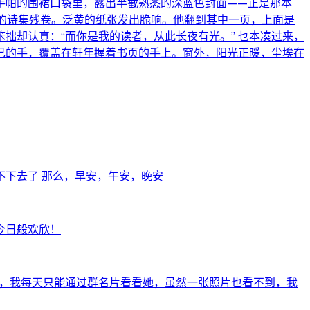
手帕的围裙口袋里，露出半截熟悉的深蓝色封面——正是那本
的诗集残卷。泛黄的纸张发出脆响。他翻到其中一页，上面是
拙却认真：“而你是我的读者，从此长夜有光。” 乜本凑过来，
己的手，覆盖在轩年握着书页的手上。窗外，阳光正暖，尘埃在
下去了 那么，早安，午安，晚安
今日般欢欣！
好友，我每天只能通过群名片看看她，虽然一张照片也看不到，我