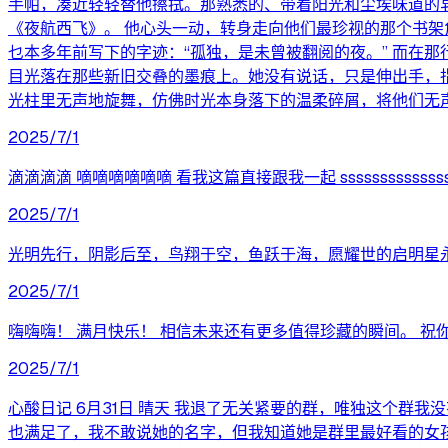
手帕，凑近轻轻替他擦拭。那熟悉的、带着阳光和尘埃味道的
《夜航西飞》。 他心头一动，转身走向他们最珍视的那个书
乜本多年前写下的字迹：“孤独，是未曾被翻阅的夜。” 而在
目光落在那些新旧交叠的墨痕上。她没有说话，只是伸出手，
光柱里无声地旋舞，仿佛时光本身落下的温柔碎屑，将他们无
2025/7/1
滴滴滴滴 嘀嘀嘀嘀嘀嘀 看我这篇直接跟我一起 ssssssssssssss
2025/7/1
光明先行，阴影后至，鸟翔于空，鱼跃于海，愿耀世的启明星
2025/7/1
嗨嗨嗨！ 满月快乐！ 相信未来还有更多值得珍藏的瞬间。 
2025/7/1
心酸日记 6月31日 晴天 我退了无关紧要的群，唯独这个
也满足了，我不敢说她的名字，但我知道她是群里最好看的女孩