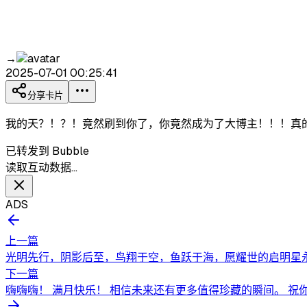
→
2025-07-01 00:25:41
分享卡片
我的天？！？！竟然刷到你了，你竟然成为了大博主！！！真
已转发到 Bubble
读取互动数据…
ADS
上一篇
光明先行，阴影后至，鸟翔于空，鱼跃于海，愿耀世的启明星永
下一篇
嗨嗨嗨！ 满月快乐！ 相信未来还有更多值得珍藏的瞬间。 祝你