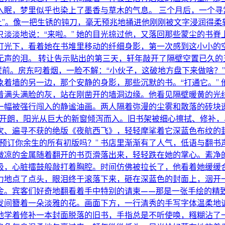
眠，梦里似乎也染上了墨香与草木的气息。 三个月后，一个寻
让”。像一把生锈的钝刀，毫无预兆地捅进他刚刚被文字浸润得柔
淡淡地说：“来啦。” 她的目光掠过他，又落回那些蒙尘的书
灯光下，看着她在书堆里移动的纤细身影，第一次感到这小小的
无声的泪。 转让告示贴出的第三天，轩年敲开了隔壁空置已久的
壁前。房东叼着烟，一脸不解：“小伙子，这破地方盘下来做啥？
着墙的另一边，那个安静的身影，那些沉默的书。“打通它。” 
着满头满脸的灰，站在刚凿开的墙洞边缘。他看见隔壁暖黄的光
一幅被强行闯入的静谧油画。两人隔着弥漫的尘雾和散落的砖块
然开朗，阳光从巨大的新窗倾泻而入。旧书架被细心擦拭、修补
次、遍寻不获的绝版《夜航西飞》，轻轻摩挲着它深蓝色布纹的
预订你余生的所有初版吗？” 书店里渐渐有了人气，低语与翻
微凉的金属随着翻开的书页滑落出来，轻轻跌在她的掌心。素净
吸，心脏擂鼓般敲打着胸腔。时间仿佛被拉长了，他看着她缓缓
地点了点头，眼泪终于滚落下来，砸在深蓝色的封面上，洇开一
金。宾客们好奇地翻看着手中特别的请柬——那是一张手绘的精致
间簪着一朵淡雅的花。画面下方，一行清秀的手写字体温柔地诉
地学着修补一本封面脱落的旧书，手指总是不听使唤，糨糊沾了