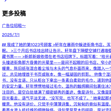
更多投稿
广告位招租～
2025/7/1
## 我成了她的第1023号顾客 >轩年在暴雨中躲进街角书店
眠。 >三个月后书店挂出转让告示，轩年盘下隔壁空铺打通墙壁
藏书票—— >新郎新娘依偎在老书店招牌下，标题写着：“拾光
头撞进街角那方昏黄的光晕里——是间不起眼的旧书店，窄小的
暖黄，陈旧纸张混合着尘埃与木头的气息扑面而来，像踏入一
过，总见她埋首于书页或账本，像一幅凝固的剪影。 他像个湿
书，没有言语，只从柜台下拿出一条素白柔软的毛巾，递到他面
的安定力量。轩年愣愣地接过毛巾，温热的触感瞬间包裹住冰
注目的，是空白处填满了细密娟秀的墨迹，像是诗句，又像是散乱
目光看去，语气平淡无波，“没写完，也写不成了。” 她拿起
暖意。他没有讲价，只觉手中薄薄诗集，沉甸甸的竟似有温度
着墨水渗入纸纤维的细微脉络。诗句里是草木的呼吸，是对流