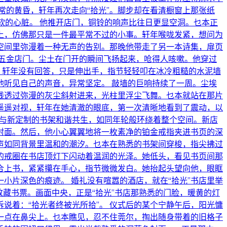
常的黄昏，轩年再次走向“拾光”。脚步却在看清橱窗上那张纸
软的心脏。 他推开店门，铜铃的响声比往日更显空洞。乜本正
脊上，仿佛那只是一件最平常不过的小事。轩年喉咙发紧，想问为
空间里弥漫着一种无声的告别。那晚他带走了另一本诗集，扉页
五金店门。尘土在门开的瞬间飞扬起来，呛得人咳嗽。他穿过
” 轩年没有回答，只是伸出手，指节轻轻叩在冰冷粗糙的水泥墙
他听见自己的声音，异常坚定。 敲墙的巨响持续了一周。尘埃
线透过弥漫的灰尘斜射进来，光柱里浮尘飞舞。乜本就站在那片
遥遥对视，轩年在她清澈的眼底，第一次清晰地看到了震动，以
，与新定制的书架和谐共生，如同年轮般环绕着整个空间。新店
封面。然后，他小心翼翼地将一枚素净的铂金戒指夹进书页的深
书声如同背景里温和的潮汐。乜本在熟悉的书架间穿梭，指尖拂过
的戒圈在书店顶灯下闪动着温润的光泽。她低头，看见书页间那
合上书，紧紧攥在手心，指节微微发白。她抬起头望向他，眼眶
小片深色的痕迹。 婚礼没有喧嚣的酒店，就在“拾光”书店里举
藏书票。画面中央，正是“拾光”书店那熟悉的门脸，暖黄的灯
说着：“拾光者终被光所拾”。 仪式后的某个宁静午后，阳光慵
一点在鼻尖上。乜本瞧见，忍不住莞尔，掏出随身带着的旧格子