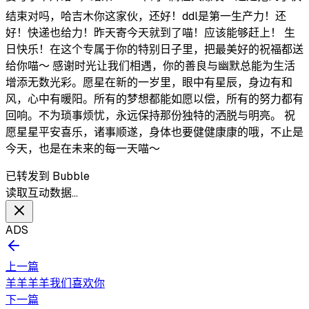
结束对吗，哈吉木你这家伙，还好！ddl是第一生产力！还
好！快递也给力！昨天寄今天就到了喵！应该能够赶上！ 生
日快乐！在这个专属于你的特别日子里，把最美好的祝福都送
给你喵～ 感谢时光让我们相遇，你的善良与幽默总能为生活
增添无数光彩。愿星在新的一岁里，眼中有星辰，身边有和
风，心中有暖阳。所有的梦想都能如愿以偿，所有的努力都有
回响。不为琐事烦忧，永远保持那份独特的洒脱与明亮。 祝
愿星星平安喜乐，诸事顺遂，身体也要健健康康的哦，不止是
今天，也是在未来的每一天喵～
已转发到 Bubble
读取互动数据…
ADS
上一篇
羊羊羊羊我们喜欢你
下一篇