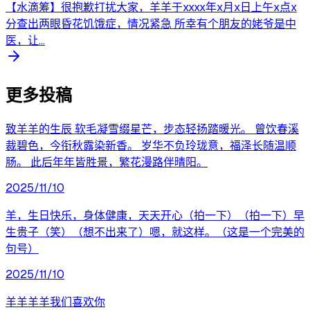
【水滴筹】很抱歉打扰大家，羊羊于xxxx年x月x日上午x点x
分查出两眼昏花饥饿症，情况紧急 所幸有个朋友的姥爷是中
医，让...
更多投稿
致羊羊的生辰 软毛凝雪缀星芒，步态轻扬踏暖光。 曾饮春溪
裁碧色，今衔秋露染新香。 岁华不负玲珑意，福泽长随温顺
肠。 此后年年皆胜景，繁花漫路伴晴阳。
2025/11/10
羊，生日快乐，身体健康，天天开心（拍一下）（拍一下）早
生贵子（笑）（想不出来了）嗯，就这样。（这是一个完美的
句号）
2025/11/10
羊羊羊羊我们喜欢你