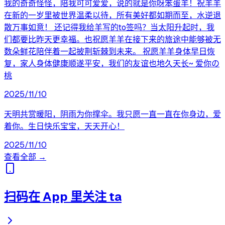
我的奇奇怪怪，陪我可可爱爱，说的就是你呀笨蛋羊！祝羊羊
在新的一岁里被世界温柔以待，所有美好都如期而至，水逆退
散万事如意！ 还记得我给羊写的to签吗？当太阳升起时，我
们都要比昨天更幸福。也祝愿羊羊在接下来的旅途中能够被无
数朵鲜花陪伴着一起披荆斩棘到未来。 祝愿羊羊身体早日恢
复，家人身体健康顺遂平安，我们的友谊也地久天长~ 爱你の
桃
2025/11/10
天明共赏暖阳，阴雨为你撑伞。我只愿一直一直在你身边，爱
着你。生日快乐宝宝，天天开心！
2025/11/10
查看全部 →
扫码在 App 里关注 ta