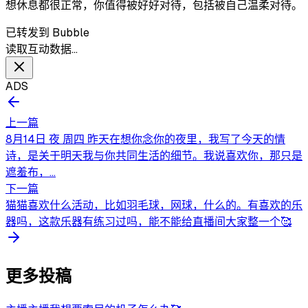
想休息都很正常，你值得被好好对待，包括被自己温柔对待。
已转发到 Bubble
读取互动数据…
ADS
上一篇
8月14日 夜 周四 昨天在想你念你的夜里，我写了今天的情
诗，是关于明天我与你共同生活的细节。我说喜欢你，那只是
遮羞布，...
下一篇
猫猫喜欢什么活动，比如羽毛球，网球，什么的。有喜欢的乐
器吗，这款乐器有练习过吗，能不能给直播间大家整一个🥰
更多投稿