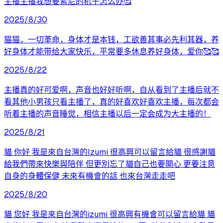
主播主播我想要索尼的机子怎么办🥰
2025/8/30
猫猫，一切革命，身体才是本钱，工欲善其事必先利其器，养
好身体才能带给大家快乐，平常要多休息养好身体，爱你🥰🥰
2025/8/22
主播真的好可爱啊，声音也好好听啊，自从看到了主播后就不
看其他小男孩只看主播了，真的好喜欢好喜欢主播，每次都会
听着主播的声音睡觉，相信主播以后一定会成为大主播的！
2025/8/21
貓 你好 我是來自台灣的Izumi 很高興可以留言給貓 很感謝貓
給我們帶來快樂與陪伴 但更別忘了貓自己也要開心 更要注意
自身的身體保健 未來有機會的話 也來台灣走走吧
2025/8/20
貓 您好 我是來自台灣的izumi 很高興有機會可以留言給貓 貓