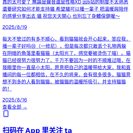
真的太可愛了 無論是聲音還是性格XD 因b站的制度不太熟悉
還要研究如何才能支持貓 希望貓可以播一輩子 把溫暖與陪伴
的感覺分享出去 貓 祝您天天開心 也別忘了身體保健喔～
2025/8/19
每天不管过的有多不顺心，看到猫猫就会开心起来，答应我，
播一辈子好吗😢（一修尼），但是每次都只敢丢个礼物再躲
在阴暗的角落里看猫猫（太阳光了，感觉要被烫伤了喵）。猫
猫已经很努力很努力了，千万不要因为一时的不顺难过哦，在
我眼里你一直是小太阳，愿意把自己的温暖带给大家，我和直
播间的每一位都相信，在不久的将来，会有很多很多，猫猫意
想不到多的人看到猫猫，被猫猫的温暖所吸引，并支持猫猫
的！
2025/8/16
查看全部 →
扫码在 App 里关注 ta