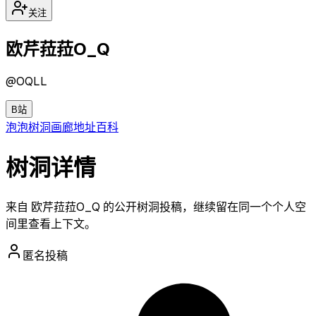
关注
欧芹菈菈O_Q
@
OQLL
B站
泡泡
树洞
画廊
地址
百科
树洞详情
来自 欧芹菈菈O_Q 的公开树洞投稿，继续留在同一个个人空
间里查看上下文。
匿名投稿