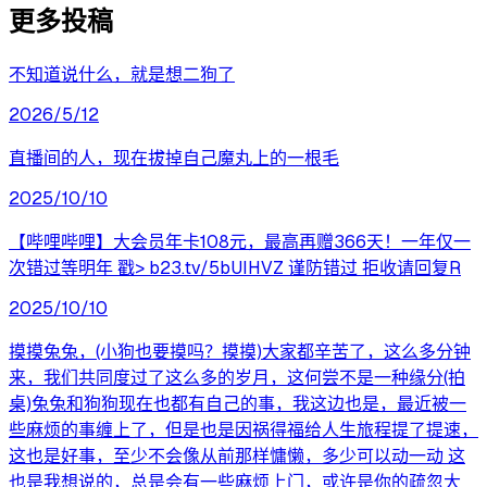
更多投稿
不知道说什么，就是想二狗了
2026/5/12
直播间的人，现在拔掉自己魔丸上的一根毛
2025/10/10
【哔哩哔哩】大会员年卡108元，最高再赠366天！一年仅一
次错过等明年 戳> b23.tv/5bUIHVZ 谨防错过 拒收请回复R
2025/10/10
摸摸兔兔，(小狗也要摸吗？摸摸)大家都辛苦了，这么多分钟
来，我们共同度过了这么多的岁月，这何尝不是一种缘分(拍
桌)兔兔和狗狗现在也都有自己的事，我这边也是，最近被一
些麻烦的事缠上了，但是也是因祸得福给人生旅程提了提速，
这也是好事，至少不会像从前那样慵懒，多少可以动一动 这
也是我想说的，总是会有一些麻烦上门，或许是你的疏忽大