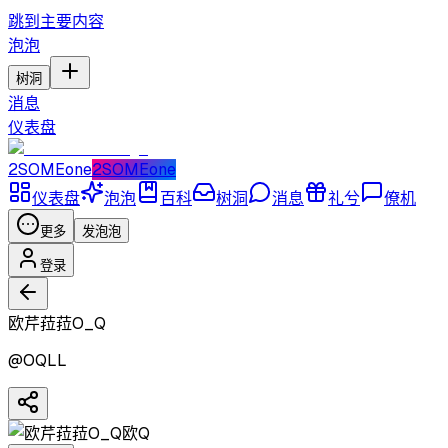
跳到主要内容
泡泡
树洞
消息
仪表盘
2SOMEone
2SOMEone
仪表盘
泡泡
百科
树洞
消息
礼兮
僚机
更多
发泡泡
登录
欧芹菈菈O_Q
@
OQLL
欧Q