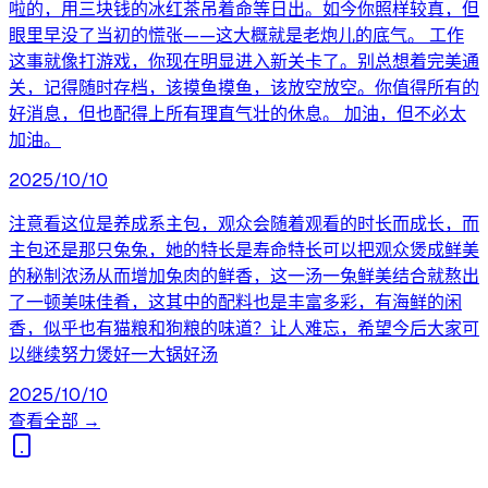
啦的，用三块钱的冰红茶吊着命等日出。如今你照样较真，但
眼里早没了当初的慌张——这大概就是老炮儿的底气。 工作
这事就像打游戏，你现在明显进入新关卡了。别总想着完美通
关，记得随时存档，该摸鱼摸鱼，该放空放空。你值得所有的
好消息，但也配得上所有理直气壮的休息。 加油，但不必太
加油。
2025/10/10
注意看这位是养成系主包，观众会随着观看的时长而成长，而
主包还是那只兔兔，她的特长是寿命特长可以把观众煲成鲜美
的秘制浓汤从而增加兔肉的鲜香，这一汤一兔鲜美结合就熬出
了一顿美味佳肴，这其中的配料也是丰富多彩，有海鲜的闲
香，似乎也有猫粮和狗粮的味道？让人难忘，希望今后大家可
以继续努力煲好一大锅好汤
2025/10/10
查看全部 →