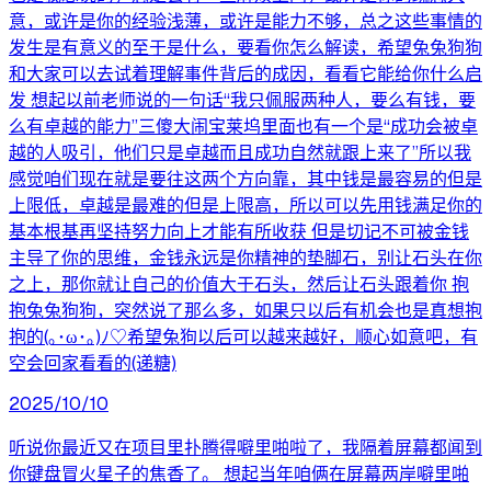
意，或许是你的经验浅薄，或许是能力不够，总之这些事情的
发生是有意义的至于是什么，要看你怎么解读，希望兔兔狗狗
和大家可以去试着理解事件背后的成因，看看它能给你什么启
发 想起以前老师说的一句话“我只佩服两种人，要么有钱，要
么有卓越的能力”三傻大闹宝莱坞里面也有一个是“成功会被卓
越的人吸引，他们只是卓越而且成功自然就跟上来了”所以我
感觉咱们现在就是要往这两个方向靠，其中钱是最容易的但是
上限低，卓越是最难的但是上限高，所以可以先用钱满足你的
基本根基再坚持努力向上才能有所收获 但是切记不可被金钱
主导了你的思维，金钱永远是你精神的垫脚石，别让石头在你
之上，那你就让自己的价值大于石头，然后让石头跟着你 抱
抱兔兔狗狗，突然说了那么多，如果只以后有机会也是真想抱
抱的(｡･ω･｡)ﾉ♡希望兔狗以后可以越来越好，顺心如意吧，有
空会回家看看的(递糖)
2025/10/10
听说你最近又在项目里扑腾得噼里啪啦了，我隔着屏幕都闻到
你键盘冒火星子的焦香了。 想起当年咱俩在屏幕两岸噼里啪