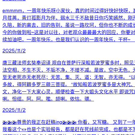
emmmm，一周年快乐呀小家伙，真的时间过得好快好快呀
月荏苒，青灯孤影月为伴，弱水三千不敌昔日你巧笑嫣然，刚
久陪，新的离去，旧的告别，虽说一路坎坷，但你也不断的成
今的你做到啦~这是对以往，对老观众最最最大的回应，你要
续加油吧，一周年快乐，也是我们认识的一周年快乐，干杯~ 
2025/11/2
唐三藏法师玄奘奉诏译 观自在菩萨行深般若波罗蜜多时，照见
法空相，不生不灭，不垢不净，不增不减。是故，空中无色，
至无老死亦无老死尽；无苦、集、灭、道；无智，亦无得。 
多故，得阿耨多罗三藐三菩提。 “故知般若波罗蜜多是大神咒
文，净化一下大家心灵，顺便检查一下大姐头文化水平 即说咒曰
唎。怛缆。阿。阿。嚂。颉唎。依怙。骠。
2025/11/2
🚁🚁🚁尊贵的我正在赶稿ing🚁🚁🚁 你看，又写糖。
我看这个🍬也是个实验报告，都是赶在死线前完成，也都是不写