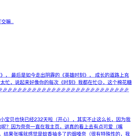
嘛...
刻》， 最后是如今走出阴霾的《英雄时刻》， 成长的道路上充
近太忙，说起来好像你的每次《时刻》我都在忙😥，这个棉花糖
🎉🎉🎉🎉🎉🎉🎉🎉🎉🎉🎉🎉🎉🎉🎉🎉🎉🎉🎉🎉🎉
小宝贝也快已经232天啦（开心），其实不止这么长，因为我
的呢？因为奈奈一直在我主页，讲真的看上去有点可爱（嘴
，结果张嘴就感觉是蚊香抽多了的烟嗓奈（很有特殊性的，我