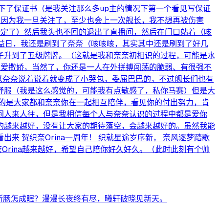
下了保证书（是我关注那么多up主的情况下第一个看见写保证
（因为我一旦关注了，至少也会上一次舰长，我不想再被伤害
一定了）然后我头也不回的退出了直播间，然后在门口站着（咳
权益日，我还是刷到了奈奈（咳咳咳，其实其中还是刷到了好几
子升到了五级牌牌。（这就是我和奈奈初相识的过程，可能是水
乐爱撒娇，当然了，你还是一人在外拼搏闯荡的脆弱、有很强不
所以奈奈说着说着就变成了小哭包，委屈巴巴的，不过舰长们也有
舒服（我是这么感觉的，可能我有点敏感了，私你马赛）但是大
的是大家都和奈奈你在一起相互陪伴，看见你的付出努力，肯
间人来人往，但是我相信每个人与奈奈认识的过程中都是爱你
的越来越好，没有让大家的期待落空，会越来越好的。虽然我能
 贺织奈Orina一周年！ 织就星途岁序新， 奈风逐梦踏歌
奈Orina越来越好，希望自己陪你好久好久。（此时此刻有个帅
断肠怎成眠？漫漫长夜终有尽，曦轩破晓见新天。