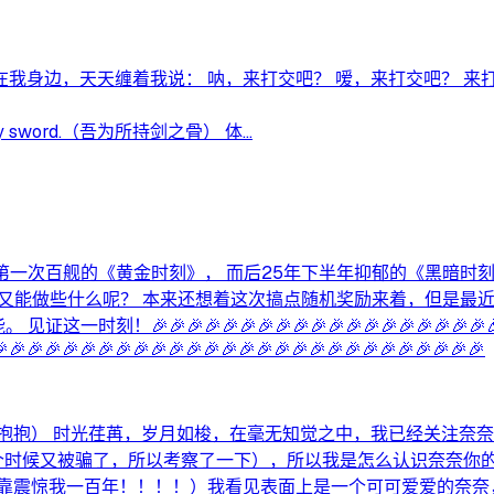
身边，天天缠着我说： 呐，来打交吧？ 嗳，来打交吧？ 来打交
y sword.（吾为所持剑之骨） 体...
月份第一次百舰的《黄金时刻》， 而后25年下半年抑郁的《黑暗时
，我又能做些什么呢？ 本来还想着这次搞点随机奖励来着，但是最
🎉🎉🎉🎉🎉🎉🎉🎉🎉🎉🎉🎉🎉🎉🎉🎉🎉🎉🎉🎉🎉🎉
🎉🎉🎉🎉🎉🎉🎉🎉🎉🎉🎉🎉🎉🎉🎉🎉🎉🎉🎉🎉🎉🎉🎉🎉🎉🎉🎉
抱抱） 时光荏苒，岁月如梭，在毫无知觉之中，我已经关注奈奈
那个时候又被骗了，所以考察了一下），所以我是怎么认识奈奈你
沃靠震惊我一百年！！！！）我看见表面上是一个可可爱爱的奈奈