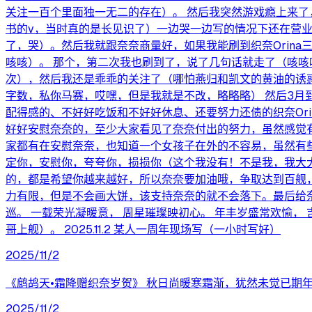
关注一百个里面独一无二的存在）。 然后我突然游戏瘾上来了
书的v，当时真的是长见识了）一边哭一边写的情况下还在营
了，哭）。然后我就跟奈奈商量好，如果我能刷到织奈Orin
咳咳）。 那个，第二次我也刷到了，说了几句话就走了（咳咳
次），然后我还是乖乖的关注了（哪怕燕归和凯文的黄油的诱
字数，私你马赛，哎嘿，但是我就是不改，略略略） 然后3月
配得感的、不好好吃饭和不好好休息、还要努力还债的织奈Or
好好安慰奈奈的，至少大家看见了奈奈付出的努力，虽然感觉
家都有在安慰奈奈，也知道一个女孩子在外的不容易，虽然有
定你，安慰你，夸夸你，损损你（这个我没有！不是我，我大
的，都是希望你越来越好，所以奈奈要加油哦，争取达到百舰
力有限，但是不会画大饼，该支持奈奈的就不会落下。最后给奈奈
巡。 一载荣光凝暖意， 周星璀璨映初心。 年丰岁盛常欢愉， 
哥上舰）。 2025.11.2 某人一周年现场写（一小时写好）
2025/11/2
《鹧鸪天•霜降赠织奈岁贺》 秋日尚暖寒霜渐，犹然未觉已期
2025/11/2