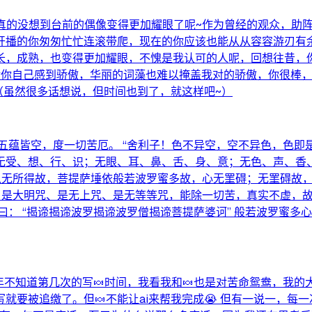
，真的没想到台前的偶像变得更加耀眼了呢~作为曾经的观众，助
开播的你匆匆忙忙连滚带爬，现在的你应该也能从从容容游刃有
长，成熟，也变得更加耀眼，不愧是我认可的人呢，回想往昔，
对你自己感到骄傲，华丽的词藻也难以掩盖我对的骄傲，你很棒
（虽然很多话想说，但时间也到了，就这样吧~）
五蕴皆空，度一切苦厄。 “舍利子！色不异空，空不异色，色即
无受、想、行、识；无眼、耳、鼻、舌、身、意；无色、声、香
“以无所得故，菩提萨埵依般若波罗蜜多故，心无罣碍；无罣碍故
、是大明咒、是无上咒、是无等等咒，能除一切苦，真实不虚，故
： “揭谛揭谛波罗揭谛波罗僧揭谛菩提萨婆诃” 般若波罗蜜多心
 又到了一年不知道第几次的写🍬时间，我看我和🍬也是对苦命鸳鸯
就要被追缴了。但🍬不能让ai来帮我完成😭 但有一说一，