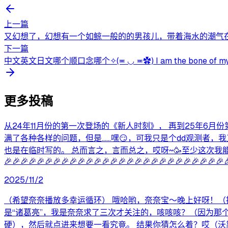
上一篇
又幻想了，幻想有一个如鲸一般的的男孩儿，带着海水的潮气在我
下一篇
中文英文日文哪个顺口念哪个✧(≖ ◡ ≖✿) I am the bone of m
更多投稿
从24年11月份的第一次登场的《新人时刻》， 再到25年6
满了各种各样的问题，但是……嘿😏，可我只是个dd观测者
也是在临时写的。 总而言之，言而总之，哎呀~🥳至少这次我能。 见证这一时刻！🎉🎉
🎉🎉🎉🎉🎉🎉🎉🎉🎉🎉🎉🎉🎉🎉🎉🎉🎉🎉🎉🎉🎉🎉🎉🎉🎉🎉🎉
2025/11/2
（希望奈奈播放多幸运循环） 哦哈哟，奈奈宝～晚上好呀！（
是“诸葛亮”，我是奈奈求了三次才关注的，咳咳咳？（因为
硬），然后就点进来想要一看究竟。 结果你猜怎么着？哎（