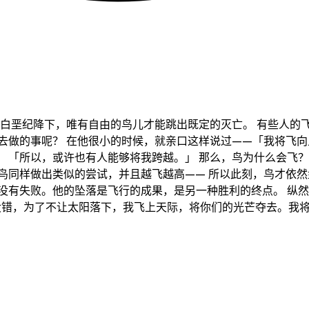
星在白垩纪降下，唯有自由的鸟儿才能跳出既定的灭亡。 有些人
去做的事呢？ 在他很小的时候，就亲口这样说过——「我将飞向
」 「所以，或许也有人能够将我跨越。」 那么，鸟为什么会飞
鸟同样做出类似的尝试，并且越飞越高—— 所以此刻，鸟才依然
没有失败。他的坠落是飞行的成果，是另一种胜利的终点。 纵
「没错，为了不让太阳落下，我飞上天际，将你们的光芒夺去。我