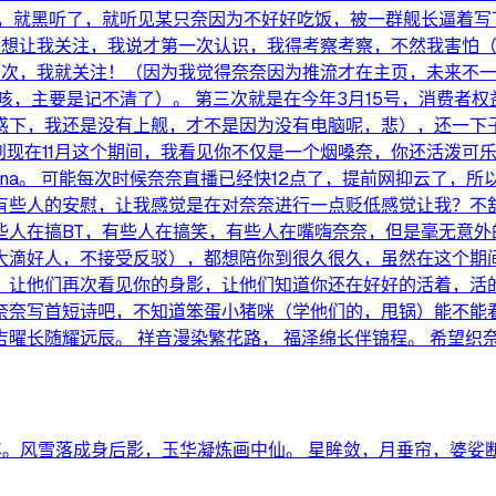
，就黑听了，就听见某只奈因为不好好吃饭，被一群舰长逼着写
业想让我关注，我说才第一次认识，我得考察考察，不然我害怕
a三次，我就关注！（因为我觉得奈奈因为推流才在主页，未来不
咳，主要是记不清了）。 第三次就是在今年3月15号，消费者
惑下，我还是没有上舰，才不是因为没有电脑呢，悲），还一下
到现在11月这个期间，我看见你不仅是一个烟嗓奈，你还活泼可
ina。 可能每次时候奈奈直播已经快12点了，提前网抑云了，
有些人的安慰，让我感觉是在对奈奈进行一点贬低感觉让我？不
些人在搞BT，有些人在搞笑，有些人在嘴嗨奈奈，但是毫无意外
大滴好人，不接受反驳），都想陪你到很久很久，虽然在这个期
，让他们再次看见你的身影，让他们知道你还在好好的活着，活
写首短诗吧，不知道笨蛋小猪咪（学他们的，甩锅）能不能看出来
吉曜长随耀远辰。 祥音漫染繁花路， 福泽绵长伴锦程。 希望织
年。风雪落成身后影，玉华凝炼画中仙。 星眸敛，月垂帘，婆娑