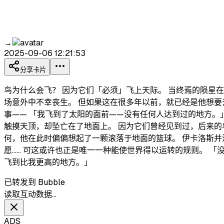
→
2025-09-06 12:21:53
分享卡片
​鸟为什么会飞​？ 因为它们「必须」飞上天际。 当终焉的陨
场意外中不幸丧生。 但如果这在很多年以前，就已经是他想要
事—— 「我飞到了太阳的面前——没有任何人达到过的地方。
触摸天顶，却坠亡在了地面上。 因为它们曾经见到过，后来的
何，他在此时偏偏想起了一颗滚落于地面的篮球。 伊卡洛斯并
愿…… 可这或许也正是唯一一种能使世界得以运转的规则。 
飞到比我更高的地方。」
已转发到 Bubble
读取互动数据…
ADS