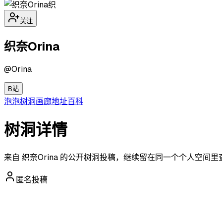
织
关注
织奈Orina
@
Orina
B站
泡泡
树洞
画廊
地址
百科
树洞详情
来自 织奈Orina 的公开树洞投稿，继续留在同一个个人空间
匿名投稿