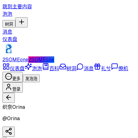
跳到主要内容
泡泡
树洞
消息
仪表盘
2SOMEone
2SOMEone
仪表盘
泡泡
百科
树洞
消息
礼兮
僚机
更多
发泡泡
登录
织奈Orina
@
Orina