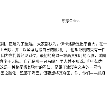
织奈Orina
的飞翔，正是为了坠落。 大家都认为，伊卡洛斯是出于自大，在一
上天际，并且以坠落迎接自己的胜利」。 他想证明的只有一件
？ 因为它们曾经见到过，最初的鸟以一颗高贵如月的心脏，试图
盘旋于天际。 自己是哪一只鸟呢？ 男人并不知道。但不知为
然这是一种格局极其狭窄的看法，是属于浪漫主义者的一厢情
将因之融化，坠落于海面。但要想将其夺回，你，你们——必须