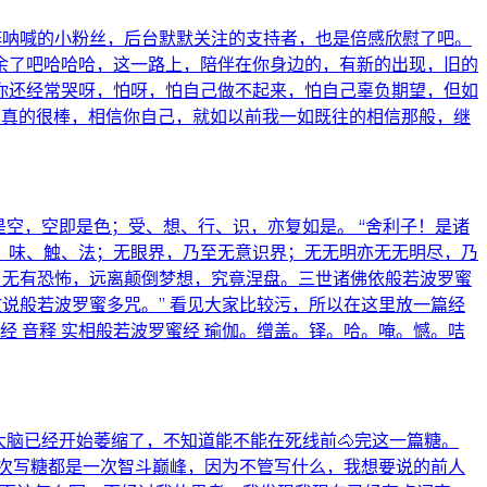
阵呐喊的小粉丝，后台默默关注的支持者，也是倍感欣慰了吧。
余了吧哈哈哈，这一路上，陪伴在你身边的，有新的出现，旧的
你还经常哭呀，怕呀，怕自己做不起来，怕自己辜负期望，但如
，真的很棒，相信你自己，就如以前我一如既往的相信那般，继
是空，空即是色；受、想、行、识，亦复如是。 “舍利子！是诸
、味、触、法；无眼界，乃至无意识界；无无明亦无无明尽，乃
，无有恐怖，远离颠倒梦想，究竟涅盘。三世诸佛依般若波罗蜜
说般若波罗蜜多咒。” 看见大家比较污，所以在这里放一篇经
经 音释 实相般若波罗蜜经 瑜伽。缯盖。铎。哈。唵。憾。咭
，我的大脑已经开始萎缩了，不知道能不能在死线前🐴完这一篇糖。
每一次写糖都是一次智斗巅峰，因为不管写什么，我想要说的前人