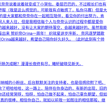
所以奈奈说着说着就变成了小哭包，委屈巴巴的，不过舰长们也有
舒服（我是这么感觉的，可能我有点敏感了，私你马赛）但是大
的是大家都和奈奈你在一起相互陪伴，看见你的付出努力，肯
间人来人往，但是我相信每个人与奈奈认识的过程中都是爱你
的越来越好，没有让大家的期待落空，会越来越好的。虽然我能
 贺织奈Orina一周年！ 织就星途岁序新， 奈风逐梦踏歌
奈Orina越来越好，希望自己陪你好久好久。（此时此刻有个帅
断肠怎成眠？漫漫长夜终有尽，曦轩破晓见新天。
阵呐喊的小粉丝，后台默默关注的支持者，也是倍感欣慰了吧。
余了吧哈哈哈，这一路上，陪伴在你身边的，有新的出现，旧的
你还经常哭呀，怕呀，怕自己做不起来，怕自己辜负期望，但如
，真的很棒，相信你自己，就如以前我一如既往的相信那般，继