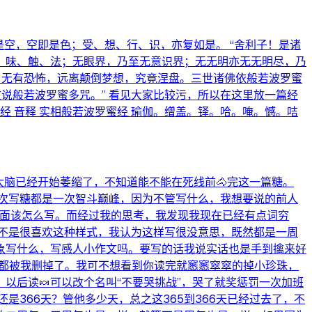
是空，空即是色；受、想、行、识，亦复如是。 “舍利子！是诸
、味、触、法；无眼界，乃至无意识界；无无明亦无无明尽，乃
，无有恐怖，远离颠倒梦想，究竟涅盘。三世诸佛依般若波罗蜜
说般若波罗蜜多咒。” 看见大家比较污，所以在这里放一篇经
经 音释 实相般若波罗蜜经 瑜伽。缯盖。铎。哈。唵。憾。咭
，我的大脑已经开始萎缩了，不知道能不能在死线前🐴完这一篇糖。
每一次写糖都是一次智斗巅峰，因为不管写什么，我想要说的前人
后面该怎么写。而经过我的思考，我发现我现在已经有点词穷
不是很喜欢这种样式，我认为这样写很没意思，既然都是一周
象写什么，写感人小作文吗。要写的话我说实话也是手到擒来好
惜都被我删掉了。我可不想看到你读完就窸窸窣窣的掉小珍珠，
后读🍬可以改个名叫“不要哭挑战”，哭了就奖惩罚一次加班
是366天？管他多少天，总之这365到366天已经过去了，不