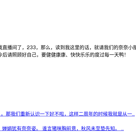
我直播间了，233，那么，读到我这里的话，就请我们的奈奈小
今后请照顾好自己，要健健康康、快快乐乐的度过每一天鸭！
。那我们重新认识一下好不啦，这样二周年的时候我就是从一...
婵娟犹有奈奈姿。 谁言猪咪胸前意，秋风未至垫先知。 ...