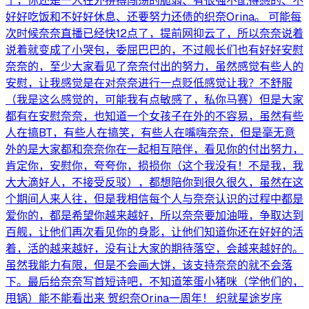
了，你还是一人在外拼搏闯荡的脆弱、有很强不配得感的、不
好好吃饭和不好好休息、还要努力还债的织奈Orina。 可能每
次时候奈奈直播已经快12点了，提前网抑云了，所以奈奈说着
说着就变成了小哭包，委屈巴巴的，不过舰长们也有好好安慰
奈奈的，至少大家看见了奈奈付出的努力，虽然感觉有些人的
安慰，让我感觉是在对奈奈进行一点贬低感觉让我？不舒服
（我是这么感觉的，可能我有点敏感了，私你马赛）但是大家
都有在安慰奈奈，也知道一个女孩子在外的不容易，虽然有些
人在搞BT，有些人在搞笑，有些人在嘴嗨奈奈，但是毫无意
外的是大家都和奈奈你在一起相互陪伴，看见你的付出努力，
肯定你，安慰你，夸夸你，损损你（这个我没有！不是我，我
大大滴好人，不接受反驳），都想陪你到很久很久，虽然在这
个期间人来人往，但是我相信每个人与奈奈认识的过程中都是
爱你的，都是希望你越来越好，所以奈奈要加油哦，争取达到
百舰，让他们再次看见你的身影，让他们知道你还在好好的活
着，活的越来越好，没有让大家的期待落空，会越来越好的。
虽然我能力有限，但是不会画大饼，该支持奈奈的就不会落
下。最后给奈奈写首短诗吧，不知道笨蛋小猪咪（学他们的，
甩锅）能不能看出来 贺织奈Orina一周年！ 织就星途岁序