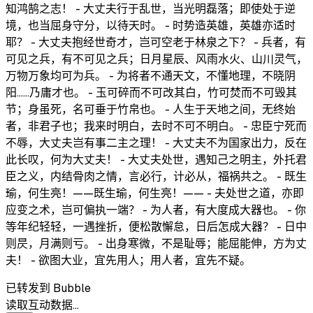
知鸿鹄之志！ - 大丈夫行于乱世，当光明磊落；即使处于逆
境，也当屈身守分，以待天时。 - 时势造英雄，英雄亦适时
耶？ - 大丈夫抱经世奇才，岂可空老于林泉之下？ - 兵者，有
可见之兵，有不可见之兵；日月星辰、风雨水火、山川灵气，
万物万象均可为兵。 - 为将者不通天文，不懂地理，不晓阴
阳……乃庸才也。 - 玉可碎而不可改其白，竹可焚而不可毁其
节；身虽死，名可垂于竹帛也。 - 人生于天地之间，无终始
者，非君子也；我来时明白，去时不可不明白。 - 忠臣宁死而
不辱，大丈夫岂有事二主之理！ - 大丈夫不为国家出力，反在
此长叹，何为大丈夫！ - 大丈夫处世，遇知己之明主，外托君
臣之义，内结骨肉之情，言必行，计必从，福祸共之。 - 既生
瑜，何生亮！——既生瑜，何生亮！—— - 夫处世之道，亦即
应变之术，岂可偏执一端？ - 为人者，有大度成大器也。 - 你
等年纪轻轻，一遇挫折，便松散懈怠，日后怎成大器？ - 日中
则昃，月满则亏。 - 出身寒微，不是耻辱；能屈能伸，方为丈
夫！ - 欲图大业，宜先用人；用人者，宜先不疑。
已转发到 Bubble
读取互动数据…