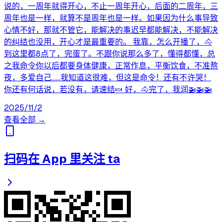
说的，一周年就得开心，不止一周年开心，后面的二周年，三
周年也是一样，就算不是周年也是一样。如果因为什么事导致
心情不好，那就不管它，能解决的事迟早都能解决，不能解决
的纠结也没用，开心才是最重要的。 我靠，怎么开播了，🐴
到这里都8点了，完蛋了。不跟你说那么多了，懂得都懂，总
之我命令你以后都要身体健康，正常作息，平衡饮食，不准熬
夜，多爱自己……我知道这很难，但这是命令！还有不许哭！
你还有何话说，若没有，请速结🍬 好，🐴完了，我润🚁🚁🚁
2025/11/2
查看全部 →
扫码在 App 里关注 ta