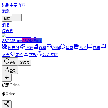
跳到主要内容
泡泡
树洞
消息
仪表盘
2SOMEone
2SOMEone
仪表盘
泡泡
百科
树洞
消息
礼兮
僚机
文档
定价
下载
公会专区
更多
发泡泡
登录
织奈Orina
@
Orina