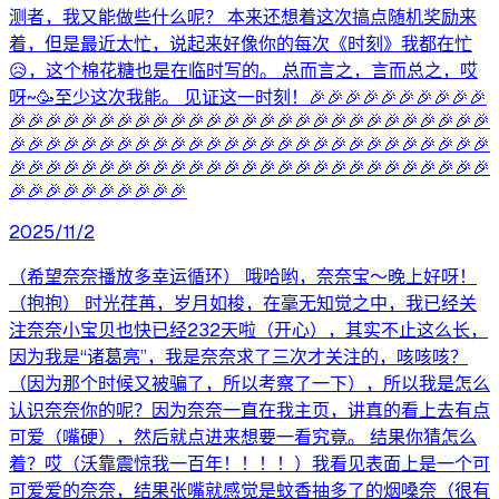
测者，我又能做些什么呢？ 本来还想着这次搞点随机奖励来
着，但是最近太忙，说起来好像你的每次《时刻》我都在忙
😥，这个棉花糖也是在临时写的。 总而言之，言而总之，哎
呀~🥳至少这次我能。 见证这一时刻！🎉🎉🎉🎉🎉🎉🎉🎉🎉🎉
🎉🎉🎉🎉🎉🎉🎉🎉🎉🎉🎉🎉🎉🎉🎉🎉🎉🎉🎉🎉🎉🎉🎉🎉🎉🎉🎉
🎉🎉🎉🎉🎉🎉🎉🎉🎉🎉🎉🎉🎉🎉🎉🎉🎉🎉🎉🎉🎉🎉🎉🎉🎉🎉🎉
🎉🎉🎉🎉🎉🎉🎉🎉🎉🎉🎉🎉🎉🎉🎉🎉🎉🎉🎉🎉🎉🎉🎉🎉🎉🎉🎉
🎉🎉🎉🎉🎉🎉🎉🎉🎉🎉
2025/11/2
（希望奈奈播放多幸运循环） 哦哈哟，奈奈宝～晚上好呀！
（抱抱） 时光荏苒，岁月如梭，在毫无知觉之中，我已经关
注奈奈小宝贝也快已经232天啦（开心），其实不止这么长，
因为我是“诸葛亮”，我是奈奈求了三次才关注的，咳咳咳？
（因为那个时候又被骗了，所以考察了一下），所以我是怎么
认识奈奈你的呢？因为奈奈一直在我主页，讲真的看上去有点
可爱（嘴硬），然后就点进来想要一看究竟。 结果你猜怎么
着？哎（沃靠震惊我一百年！！！！）我看见表面上是一个可
可爱爱的奈奈，结果张嘴就感觉是蚊香抽多了的烟嗓奈（很有