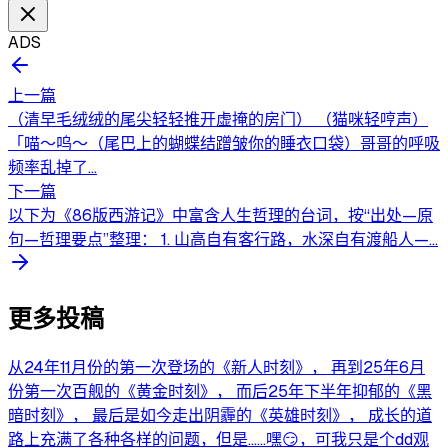
ADS
上一篇
（清早毛绒绒的尾尖轻轻推开虚掩的房门） （猫咪轻哼声）
「喵～呜～（尾巴上的蝴蝶结蹭皱你的睡衣口袋）哥哥的呼吸
频率乱掉了...
下一篇
以下为《86版西游记》中富含人生哲理的台词，按“出处—原
句—哲理要点”整理： 1. 山高自有客行路，水深自有渡船人—...
更多投稿
从24年11月份的第一次登场的《新人时刻》， 再到25年6月
份第一次百舰的《黄金时刻》， 而后25年下半年抑郁的《黑
暗时刻》， 最后是如今走出阴霾的《英雄时刻》， 成长的道
路上充满了各种各样的问题，但是……嘿😏，可我只是个dd观