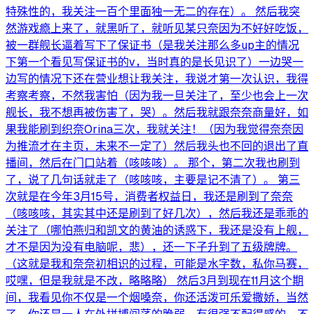
特殊性的，我关注一百个里面独一无二的存在）。 然后我突
然游戏瘾上来了，就黑听了，就听见某只奈因为不好好吃饭，
被一群舰长逼着写下了保证书（是我关注那么多up主的情况
下第一个看见写保证书的v，当时真的是长见识了）一边哭一
边写的情况下还在营业想让我关注，我说才第一次认识，我得
考察考察，不然我害怕（因为我一旦关注了，至少也会上一次
舰长，我不想再被伤害了，哭）。然后我就跟奈奈商量好，如
果我能刷到织奈Orina三次，我就关注！（因为我觉得奈奈因
为推流才在主页，未来不一定了）然后我头也不回的退出了直
播间，然后在门口站着（咳咳咳）。 那个，第二次我也刷到
了，说了几句话就走了（咳咳咳，主要是记不清了）。 第三
次就是在今年3月15号，消费者权益日，我还是刷到了奈奈
（咳咳咳，其实其中还是刷到了好几次），然后我还是乖乖的
关注了（哪怕燕归和凯文的黄油的诱惑下，我还是没有上舰，
才不是因为没有电脑呢，悲），还一下子升到了五级牌牌。
（这就是我和奈奈初相识的过程，可能是水字数，私你马赛，
哎嘿，但是我就是不改，略略略） 然后3月到现在11月这个期
间，我看见你不仅是一个烟嗓奈，你还活泼可乐爱撒娇，当然