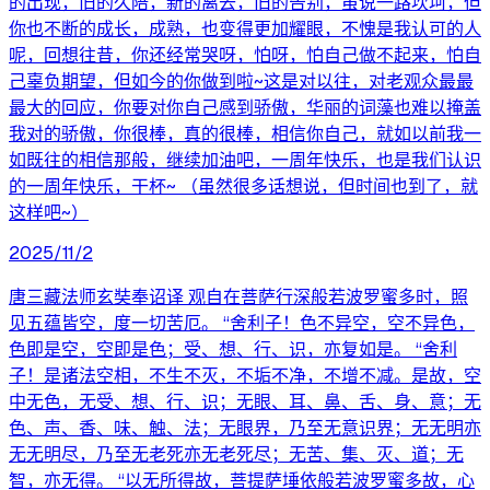
的出现，旧的久陪，新的离去，旧的告别，虽说一路坎坷，但
你也不断的成长，成熟，也变得更加耀眼，不愧是我认可的人
呢，回想往昔，你还经常哭呀，怕呀，怕自己做不起来，怕自
己辜负期望，但如今的你做到啦~这是对以往，对老观众最最
最大的回应，你要对你自己感到骄傲，华丽的词藻也难以掩盖
我对的骄傲，你很棒，真的很棒，相信你自己，就如以前我一
如既往的相信那般，继续加油吧，一周年快乐，也是我们认识
的一周年快乐，干杯~ （虽然很多话想说，但时间也到了，就
这样吧~）
2025/11/2
唐三藏法师玄奘奉诏译 观自在菩萨行深般若波罗蜜多时，照
见五蕴皆空，度一切苦厄。 “舍利子！色不异空，空不异色，
色即是空，空即是色；受、想、行、识，亦复如是。 “舍利
子！是诸法空相，不生不灭，不垢不净，不增不减。是故，空
中无色，无受、想、行、识；无眼、耳、鼻、舌、身、意；无
色、声、香、味、触、法；无眼界，乃至无意识界；无无明亦
无无明尽，乃至无老死亦无老死尽；无苦、集、灭、道；无
智，亦无得。 “以无所得故，菩提萨埵依般若波罗蜜多故，心