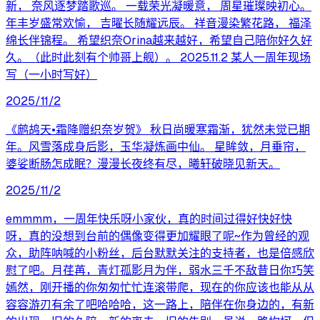
新， 奈风逐梦踏歌巡。 一载荣光凝暖意， 周星璀璨映初心。
年丰岁盛常欢愉， 吉曜长随耀远辰。 祥音漫染繁花路， 福泽
绵长伴锦程。 希望织奈Orina越来越好，希望自己陪你好久好
久。（此时此刻有个帅哥上舰）。 2025.11.2 某人一周年现场
写（一小时写好）
2025/11/2
《鹧鸪天•霜降赠织奈岁贺》 秋日尚暖寒霜渐，犹然未觉已期
年。风雪落成身后影，玉华凝炼画中仙。 星眸敛，月垂帘，
婆娑断肠怎成眠？漫漫长夜终有尽，曦轩破晓见新天。
2025/11/2
emmmm，一周年快乐呀小家伙，真的时间过得好快好快
呀，真的没想到台前的偶像变得更加耀眼了呢~作为曾经的观
众，助阵呐喊的小粉丝，后台默默关注的支持者，也是倍感欣
慰了吧。月荏苒，青灯孤影月为伴，弱水三千不敌昔日你巧笑
嫣然，刚开播的你匆匆忙忙连滚带爬，现在的你应该也能从从
容容游刃有余了吧哈哈哈，这一路上，陪伴在你身边的，有新