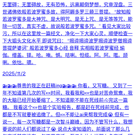
无罣碍；无罣碍故，无有恐怖，远离颠倒梦想，究竟涅盘。三
世诸佛依般若波罗蜜多故，得阿耨多罗三藐三菩提。 “故知般
若波罗蜜多是大神咒、是大明咒、是无上咒、是无等等咒，能
除一切苦，真实不虚，故说般若波罗蜜多咒。” 看见大家比较
污，所以在这里放一篇经文，净化一下大家心灵，顺便检查一
下大姐头文化水平 即说咒曰： “揭谛揭谛波罗揭谛波罗僧揭谛
菩提萨婆诃” 般若波罗蜜多心经 音释 实相般若波罗蜜经 瑜
伽。缯盖。铎。哈。唵。憾。咭唎。怛缆。阿。阿。嚂。颉
唎。依怙。骠。
2025/11/2
🚁🚁🚁尊贵的我正在赶稿ing🚁🚁🚁 你看，又写糖。 又到了一
年不知道第几次的写🍬时间，我看我和🍬也是对苦命鸳鸯，我
的大脑已经开始萎缩了，不知道能不能在死线前🐴完这一篇
糖。 我看这个🍬也是个实验报告，都是赶在死线前完成，也
都是不写就要被追缴了。但🍬不能让ai来帮我完成😭 但有一
说一，每一次写糖都是一次智斗巅峰，因为不管写什么，我想
要说的前人们都说过了😭 说点大家知道的，前面说了那么几