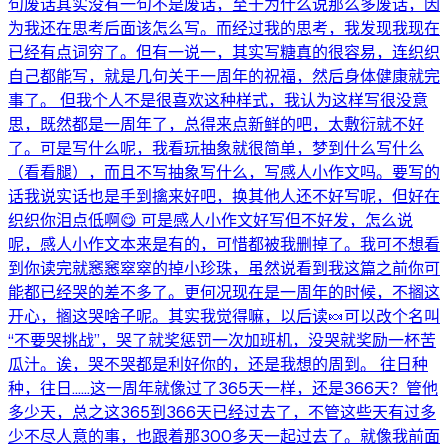
句废话其实没有一句不是废话，至于为什么说那么多废话，因
为我还在思考后面该怎么写。而经过我的思考，我发现我现在
已经有点词穷了。但有一说一，其实写糖真的很容易，连织织
自己都能写，就是几句关于一周年的祝福，然后身体健康就完
事了。 但我个人不是很喜欢这种样式，我认为这样写很没意
思，既然都是一周年了，总得来点新鲜的吧，太敷衍就不好
了。可是写什么呢，我看玩抽象就很简单，梦到什么写什么
（看看腿），而且不写抽象写什么，写感人小作文吗。要写的
话我说实话也是手到擒来好吧，换其他人还不好写呢，但好在
织织你泪点低啊😋 可是感人小作文好写但不好发，怎么说
呢，感人小作文本来是有的，可惜都被我删掉了。我可不想看
到你读完就窸窸窣窣的掉小珍珠，虽然说看到我这篇之前你可
能都已经哭的差不多了。更何况现在是一周年的时候，不搁这
开心，搁这哭啥子呢。其实我觉得嘛，以后读🍬可以改个名叫
“不要哭挑战”，哭了就奖惩罚一次加班机，没哭就奖励一杯苦
瓜汁。诶，哭不哭都是利好你的，还是我想的周到。 往日种
种，往日……这一周年就像过了365天一样，还是366天？管他
多少天，总之这365到366天已经过去了，不管这些天有过多
少不尽人意的事，也跟着那300多天一起过去了。就像我前面