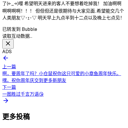
了(⩺_⩹)嘤 希望明天进来的客人不要想着吃掉我！ 加油啊啊
啊啊啊啊！！！ 但但但还是很期待与大家见面..希望能交几个
人类朋友▽･ｪ･▽ 明天早上九点半到十二点以及晚上七点见！
已转发到 Bubble
读取互动数据…
ADS
上一篇
啊，要周年了吗？小仓鼠祝你这只可爱的小章鱼周年快乐。
嘿。祝你周年庆交到更多新朋友
下一篇
一图胜过千言万语😘
更多投稿