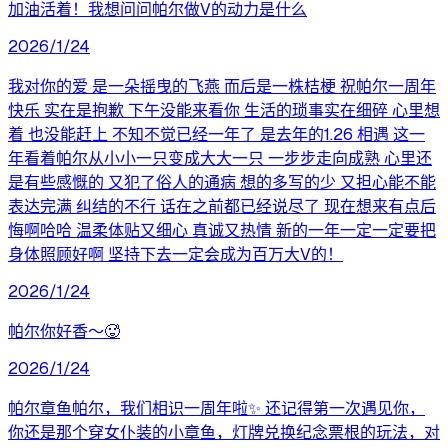
加油活着！我想问问帕尔做V的动力是什么
2026/1/24
我对你的爱 是一朵摇曳的飞燕 而后是一株桔梗 祝帕尔一周年
快乐 实在是抱歉 下午没能来看你 生活的琐事实在细碎 心里想
着 也没能赶上 不知不觉已经一年了 是去年的1.26 相遇 这一
年看着帕尔从小小一只变成大大一只 一步步走向成熟 心里还
是有些感慨的 又犯了俗人的通病 想的多写的少 又担心能不能
表达完满 纠结的不行 话在之前都已经说尽了 现在想来有点后
悔啊哈哈 温柔体贴又细心 真诚又热情 新的一年一定一定要把
身体照顾好啊 坚持下去一定会成为百万大V的！
2026/1/24
帕尔你好香～🥵
2026/1/24
帕尔章鱼帕尔，我们相识一周年啦✨ 还记得第一次遇见你，
你还是那个穿女仆装的小章鱼，灯牌兑换纪念票根的玩法，对