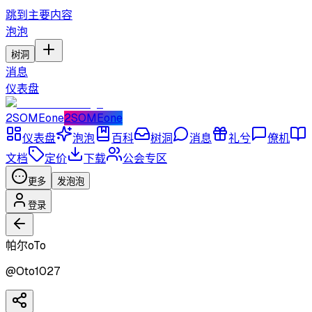
跳到主要内容
泡泡
树洞
消息
仪表盘
2SOMEone
2SOMEone
仪表盘
泡泡
百科
树洞
消息
礼兮
僚机
文档
定价
下载
公会专区
更多
发泡泡
登录
帕尔oTo
@
Oto1027