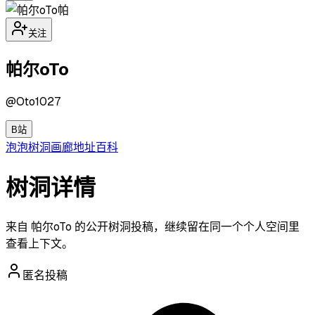
帕
关注
帕尔oTo
@
Oto1027
B站
泡泡
树洞
画廊
地址
百科
树洞详情
来自 帕尔oTo 的公开树洞投稿，继续留在同一个个人空间里
查看上下文。
匿名投稿