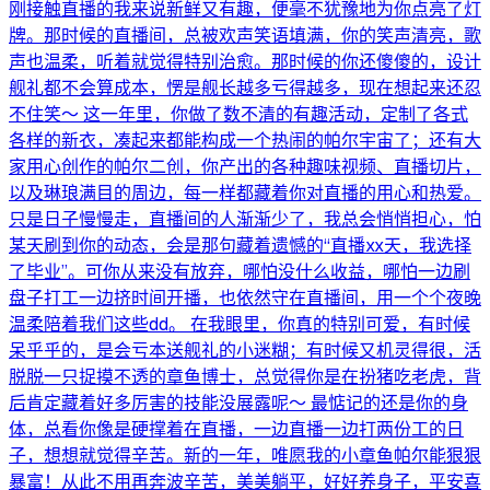
刚接触直播的我来说新鲜又有趣，便毫不犹豫地为你点亮了灯
牌。那时候的直播间，总被欢声笑语填满，你的笑声清亮，歌
声也温柔，听着就觉得特别治愈。那时候的你还傻傻的，设计
舰礼都不会算成本，愣是舰长越多亏得越多，现在想起来还忍
不住笑～ 这一年里，你做了数不清的有趣活动，定制了各式
各样的新衣，凑起来都能构成一个热闹的帕尔宇宙了；还有大
家用心创作的帕尔二创，你产出的各种趣味视频、直播切片，
以及琳琅满目的周边，每一样都藏着你对直播的用心和热爱。
只是日子慢慢走，直播间的人渐渐少了，我总会悄悄担心，怕
某天刷到你的动态，会是那句藏着遗憾的“直播xx天，我选择
了毕业”。可你从来没有放弃，哪怕没什么收益，哪怕一边刷
盘子打工一边挤时间开播，也依然守在直播间，用一个个夜晚
温柔陪着我们这些dd。 在我眼里，你真的特别可爱，有时候
呆乎乎的，是会亏本送舰礼的小迷糊；有时候又机灵得很，活
脱脱一只捉摸不透的章鱼博士，总觉得你是在扮猪吃老虎，背
后肯定藏着好多厉害的技能没展露呢～ 最惦记的还是你的身
体，总看你像是硬撑着在直播，一边直播一边打两份工的日
子，想想就觉得辛苦。新的一年，唯愿我的小章鱼帕尔能狠狠
暴富！从此不用再奔波辛苦，美美躺平，好好养身子，平安喜