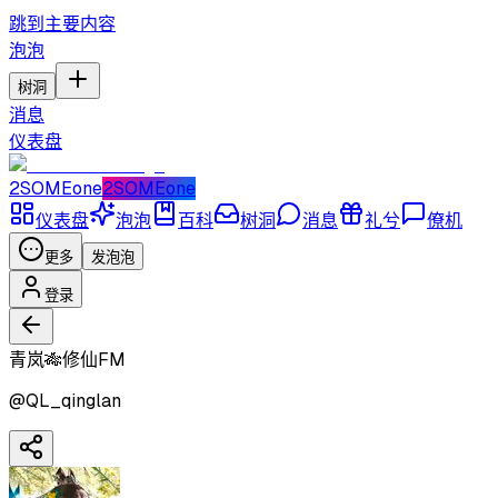
跳到主要内容
泡泡
树洞
消息
仪表盘
2SOMEone
2SOMEone
仪表盘
泡泡
百科
树洞
消息
礼兮
僚机
更多
发泡泡
登录
青岚🎋修仙FM
@
QL_qinglan