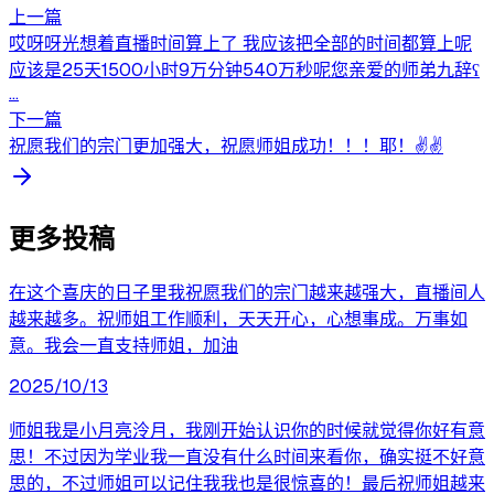
上一篇
哎呀呀光想着直播时间算上了 我应该把全部的时间都算上呢
应该是25天1500小时9万分钟540万秒呢您亲爱的师弟九辞ʕ
...
下一篇
祝愿我们的宗门更加强大，祝愿师姐成功！！！耶！✌️✌️
更多投稿
在这个喜庆的日子里我祝愿我们的宗门越来越强大，直播间人
越来越多。祝师姐工作顺利，天天开心，心想事成。万事如
意。我会一直支持师姐，加油
2025/10/13
师姐我是小月亮泠月，我刚开始认识你的时候就觉得你好有意
思！不过因为学业我一直没有什么时间来看你，确实挺不好意
思的，不过师姐可以记住我我也是很惊喜的！最后祝师姐越来