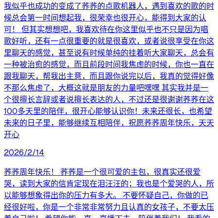
我似乎也成功的变成了荞荞的点歌机器人，遇到喜欢的歌的时
候总会第一时间想起我，很荣幸也很开心，能得到大家的认
可！ 但其实想想吧，我喜欢待在你这里似乎也不只是因为唱
歌好听，还有一点很重要的就是很喜欢，或者说很享受在你这
里聊天的感觉，甚至说有时候单纯的挂着听大家聊天，总会有
一种被治愈的感觉，而且前段时间我焦虑的时候，你也一直在
跟我聊天，帮我出主意，而且跟你说完以后，我真的觉得好像
不那么焦虑了，大概这就是朋友的力量吧嘿嘿 其实我并是一
个很擅长言辞或者说擅长表达的人，不过还是很谢谢荞荞在这
100多天里的陪伴，很开心能够认识你！未来还很长，也希望
未来的日子里，能够继续互相陪伴，祝愿荞荞周年快乐，天天
开心
2026/2/14
荞荞周年快乐！ 荞荞是一个很可爱的主包，很真实还很爱
哭，读到大家的信肯定现在泪汪汪的；我也是个爱哭的人，所
以能够想象得出你的压力有多大。 不要怀疑自己，你做的已
经很好啦，你是一个非常非常努力且认真的女孩子，不要太压