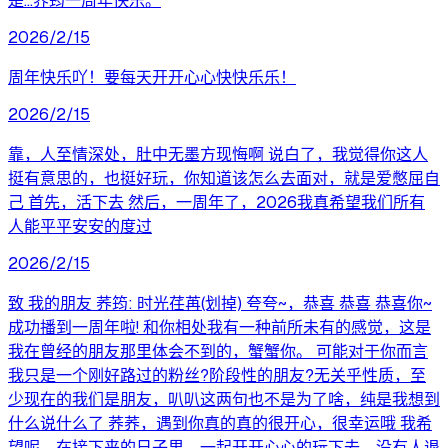
是…荞筠一周年快乐。
2026/2/15
周年快乐吖！要每天开开心心快快乐乐！
2026/2/15
靠，人至情深处，肚中无墨方现悔啊 说白了，我觉得你这人
挺有意思的，也挺好玩，你知道该怎么去面对，就是爱憋屈自
己 首先，活下去 然后，一周年了，2026我真希望我们所有
人能平平安安的度过
2026/2/15
致 我的朋友 荞筠: 时光荏苒(划掉) 夸夸~，恭喜 恭喜 恭喜你~
成功播到一周年啦! 和你相处我有一种前所未有的感觉，这是
我在曾经的朋友那里体会不到的，蟹蟹你。 可能对于你而言
我只是一个刚好路过的粉丝?阶段性的朋友?无关乎性质，至
少现在的我们是朋友，叭叭这两句也不是为了啥，纯是我想到
什么说什么了 荞荞，遇到你真的真的很开心，很幸运哦 我希
望呢，在接下来的日子里，一起开开心心的玩下去，没有人退