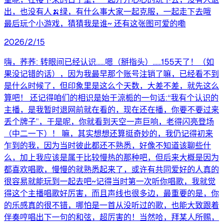
出，也没有人🍌绿，有什么事大家一起克服，一起走下去哦
最后玩个小游戏，猜猜我是谁~ 还有这张图可爱的嘞
2026/2/15
嗨，荞荞: 转眼间已经认识……嗯（掰指头）……155天了！（如
果没记错的话），因为我最早那个账号注销了嘛，已经看不到
是什么时候了，但印象里是这么个天数，大差不差，就先这么
算吧！ 还记得咱们的相识是始于涼栀的一句话:“我有个认识的
主播，是我暂时退网前就在看的，现在还在播，你要不要过来
丢个牌子”，于是呢，你就看到天空一声巨响，老得闪亮登场
（中二一下）！ 嘛，其实想想还算挺奇妙的，我仍记得初来
乍到的我，因为当时彼此都还不熟悉，好像不知道该聊些什
么，加上我应该是属于比较慢热的那种吧，但后来大概是因为
都喜欢唱歌，慢慢的就熟悉起来了，或许有共同爱好的人真的
很容易就能玩到一起去吧~记得当时第一次听你唱歌，我就觉
得这个主播唱歌好厉害，而且声线也很多边，最重要的是，你
的乐感真的很不错，哪怕是一首从没听过的歌，也能大致跟着
伴奏哼唱出下一句的和弦，超厉害的！当然哈，拜某人所赐，