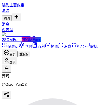
跳到主要内容
泡泡
树洞
消息
仪表盘
2SOMEone
2SOMEone
仪表盘
泡泡
百科
树洞
消息
礼兮
僚机
更多
发泡泡
登录
荞筠
@
Qiao_Yun02