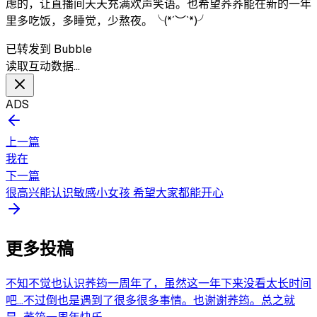
虑的，让直播间天天充满欢声笑语。也希望荞荞能在新的一年
里多吃饭，多睡觉，少熬夜。╰(*´︶`*)╯
已转发到 Bubble
读取互动数据…
ADS
上一篇
我在
下一篇
很高兴能认识敏感小女孩 希望大家都能开心
更多投稿
不知不觉也认识荞筠一周年了，虽然这一年下来没看太长时间
吧…不过倒也是遇到了很多很多事情。也谢谢荞筠。总之就