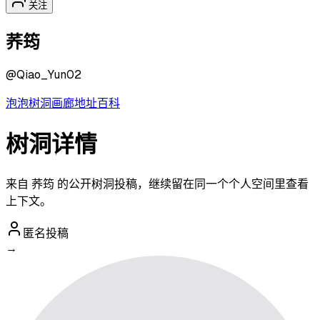
关注
荞筠
@
Qiao_Yun02
泡泡
树洞
画廊
地址
百科
树洞详情
来自 荞筠 的公开树洞投稿，继续留在同一个个人空间里查看
上下文。
匿名投稿
→