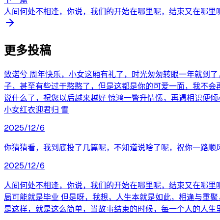
人间何处不相逢，你说，我们的开始在哪里呢，结束又在哪里呢，
更多投稿
致渃兮 周年快乐，小女这厢有礼了，时光匆匆转眼一年就到
子，甚至有些过于憨憨了，但是这都是你的可爱一面，我不会
说什么了，祝您以后越来越好 惊鸿一瞥升情愫，再遇相识便倾
小女红衣迎君归 雪
2025/12/6
你猜猜看，我到底投了几篇呢，不知道说啥了呢，祝你一路顺
2025/12/6
人间何处不相逢，你说，我们的开始在哪里呢，结束又在哪里呢
局可能就是毕业 但是呀，我想，人生本就是如此，相逢与重聚
是这样，就是这么简单，当故事结束的时候，每一个人的人生