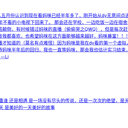
，从五月份认识到现在看妈咪已经半年多了，刚开始从dy无意间
年不看的小电视下回来了。 那会还在学校，一边吃饭一边在宿
班颠倒，有时候错过妈咪的直播（偷偷哭之QWQ），但是每次
音我都喜欢，也希望妈咪在这方面能够越来越好，妈咪暴富！！！
播才知道的（莫名有点难怪）因为妈咪是我在dy看的第一个虚拟
待妈咪半年后的回归，我也一直等妈咪，那会我也估计实习结束
—Li
重逢 还是相遇 是一场没有尽头的传说，还是一次次的绝望，是
天 是美好的一天美好的故事