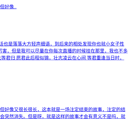
像...
话也是落落大方轻声细语，到后来的相处发现你也就小女子性
厉害，但是我可以尽量在你每次直播的时候挂在那里，我也不多
等君归 愿君此后程似锦，壮志凌云在心间 等君重逢当日时，
 但好像又很长很长，这本就是一场注定结束的故事，注定的结
就会突然消失。但是呀，就是这样的故事才会有意义不是吗，就