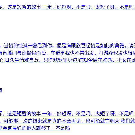
这是短暂的故事 一年，好短呀，不是吗，太短了呀，不是吗 但好
了，当初的惊鸿一瞥看到你，便是满眼欣喜起初是如此的典雅，说
再直播间与你侃侃而谈，在群里我也不常出没，打游戏也没也很
心 日久生情难自意，只得默默守身边 得知今后在难遇，小女在此
风
，这是短暂的故事 一年，好短呀，不是吗，太短了呀，不是吗
，可能那一次的结束就是真的不会再见，也可能就在明天 我们
里会有最好的他人就够了，不是吗