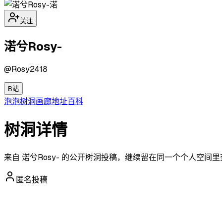
渃
关注
渃兮Rosy-
@
Rosy2418
B站
泡泡
树洞
画廊
地址
百科
树洞详情
来自 渃兮Rosy- 的公开树洞投稿，继续留在同一个个人空间
匿名投稿