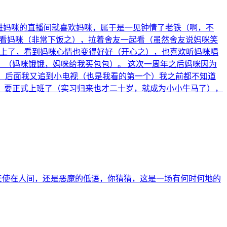
点进妈咪的直播间就喜欢妈咪，属于是一见钟情了老铁（啊，不
舍看妈咪（非常下饭之），拉着舍友一起看（虽然舍友说妈咪笑
赶上了，看到妈咪心情也变得好好（开心之），也喜欢听妈咪唱
（妈咪饿饿，妈咪给我买包包）。 这次一周年之后妈咪因为
，后面我又追到小电视（也是我看的第一个）我之前都不知道
，要正式上班了（实习归来也才二十岁，就成为小小牛马了），
天使在人间，还是恶魔的低语，你猜猜，这是一场有何时何地的