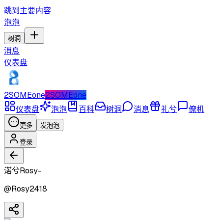
跳到主要内容
泡泡
树洞
消息
仪表盘
2SOMEone
2SOMEone
仪表盘
泡泡
百科
树洞
消息
礼兮
僚机
更多
发泡泡
登录
渃兮Rosy-
@
Rosy2418