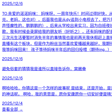
2025/12/6
TO.亲爱的渃渃妈咪： 妈咪呀，一周年快乐！时间过得好快
兑，老妈，这也对），后面我也是从dy追到小电视去了，把万
声怪魔性的，鹅鹅鹅的），后来从学校出来实习，因为白班夜
歌，我有时候会录屏给我的朋友听（好听之），还有妈咪的配
三次元生活要暂时消失半年的事情我也是前两天我休假赶上直
直播有这个板块，但是作为粉丝当然喜欢爱播越来越好，我期
我等妈咪回来！ 孩子等待妈咪半年后的回归投喂（期待ing....） 
2025/12/6
避免俗套的猜猜我是谁所以直接告诉你，窝嫩叠
2025/12/6
啊哈哈哈，你猜这是一个怎样的故事呢 是结束，还是开始，是
的神话呢。 啊哈，我的意思是，愿你安康愿你一切安好便是晴
2025/12/4
查看全部 →