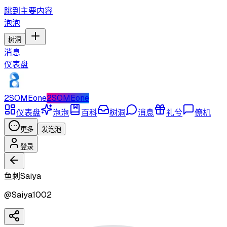
跳到主要内容
泡泡
树洞
消息
仪表盘
2SOMEone
2SOMEone
仪表盘
泡泡
百科
树洞
消息
礼兮
僚机
更多
发泡泡
登录
鱼刺Saiya
@
Saiya1002