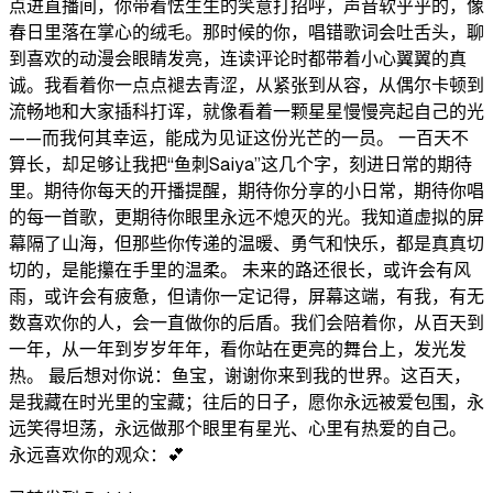
点进直播间，你带着怯生生的笑意打招呼，声音软乎乎的，像
春日里落在掌心的绒毛。那时候的你，唱错歌词会吐舌头，聊
到喜欢的动漫会眼睛发亮，连读评论时都带着小心翼翼的真
诚。我看着你一点点褪去青涩，从紧张到从容，从偶尔卡顿到
流畅地和大家插科打诨，就像看着一颗星星慢慢亮起自己的光
——而我何其幸运，能成为见证这份光芒的一员。 一百天不
算长，却足够让我把“鱼刺Saiya”这几个字，刻进日常的期待
里。期待你每天的开播提醒，期待你分享的小日常，期待你唱
的每一首歌，更期待你眼里永远不熄灭的光。我知道虚拟的屏
幕隔了山海，但那些你传递的温暖、勇气和快乐，都是真真切
切的，是能攥在手里的温柔。 未来的路还很长，或许会有风
雨，或许会有疲惫，但请你一定记得，屏幕这端，有我，有无
数喜欢你的人，会一直做你的后盾。我们会陪着你，从百天到
一年，从一年到岁岁年年，看你站在更亮的舞台上，发光发
热。 最后想对你说：鱼宝，谢谢你来到我的世界。这百天，
是我藏在时光里的宝藏；往后的日子，愿你永远被爱包围，永
远笑得坦荡，永远做那个眼里有星光、心里有热爱的自己。
永远喜欢你的观众：💕