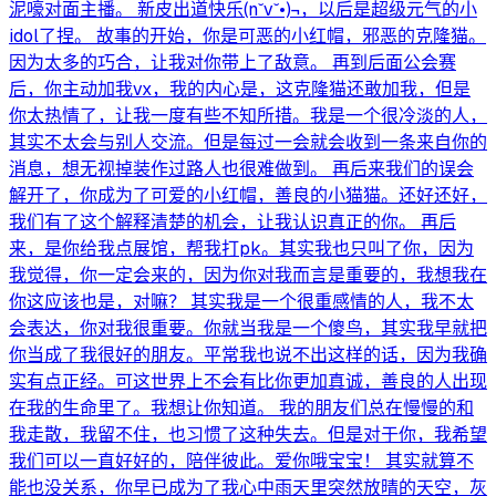
泥嚎对面主播。 新皮出道快乐(n˘v˘•)¬，以后是超级元气的小
idol了捏。 故事的开始，你是可恶的小红帽，邪恶的克隆猫。
因为太多的巧合，让我对你带上了敌意。 再到后面公会赛
后，你主动加我vx，我的内心是，这克隆猫还敢加我，但是
你太热情了，让我一度有些不知所措。我是一个很冷淡的人，
其实不太会与别人交流。但是每过一会就会收到一条来自你的
消息，想无视掉装作过路人也很难做到。 再后来我们的误会
解开了，你成为了可爱的小红帽，善良的小猫猫。还好还好，
我们有了这个解释清楚的机会，让我认识真正的你。 再后
来，是你给我点展馆，帮我打pk。其实我也只叫了你，因为
我觉得，你一定会来的，因为你对我而言是重要的，我想我在
你这应该也是，对嘛？ 其实我是一个很重感情的人，我不太
会表达，你对我很重要。你就当我是一个傻鸟，其实我早就把
你当成了我很好的朋友。平常我也说不出这样的话，因为我确
实有点正经。可这世界上不会有比你更加真诚，善良的人出现
在我的生命里了。我想让你知道。 我的朋友们总在慢慢的和
我走散，我留不住，也习惯了这种失去。但是对于你，我希望
我们可以一直好好的，陪伴彼此。爱你哦宝宝！ 其实就算不
能也没关系，你早已成为了我心中雨天里突然放晴的天空，灰