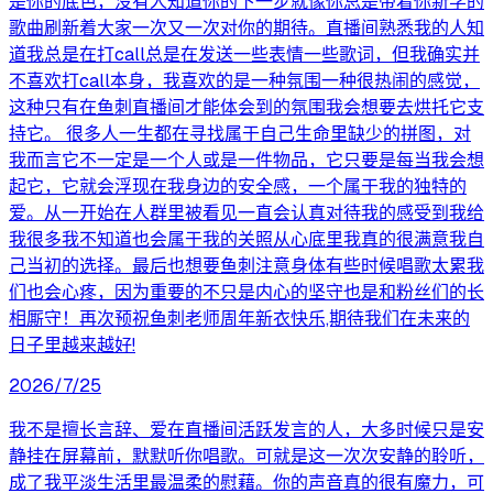
是你的底色，没有人知道你的下一步就像你总是带着你新学的
歌曲刷新着大家一次又一次对你的期待。直播间熟悉我的人知
道我总是在打call总是在发送一些表情一些歌词，但我确实并
不喜欢打call本身，我喜欢的是一种氛围一种很热闹的感觉，
这种只有在鱼刺直播间才能体会到的氛围我会想要去烘托它支
持它。 很多人一生都在寻找属于自己生命里缺少的拼图，对
我而言它不一定是一个人或是一件物品，它只要是每当我会想
起它，它就会浮现在我身边的安全感，一个属于我的独特的
爱。从一开始在人群里被看见一直会认真对待我的感受到我给
我很多我不知道也会属于我的关照从心底里我真的很满意我自
己当初的选择。最后也想要鱼刺注意身体有些时候唱歌太累我
们也会心疼，因为重要的不只是内心的坚守也是和粉丝们的长
相厮守！再次预祝鱼刺老师周年新衣快乐,期待我们在未来的
日子里越来越好!
2026/7/25
我不是擅长言辞、爱在直播间活跃发言的人，大多时候只是安
静挂在屏幕前，默默听你唱歌。可就是这一次次安静的聆听，
成了我平淡生活里最温柔的慰藉。你的声音真的很有魔力，可