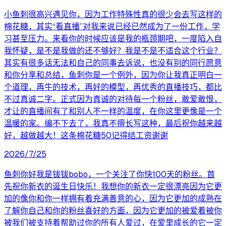
小鱼刺很高兴遇见你，因为工作特殊性真的很少会去写这样的
棉花糖，其实“看直播”对我来说已经已然成为了一份工作，学
习甚至压力。来看你的时候应该是我的瓶颈期吧，一度陷入自
我怀疑，是不是我做的还不够好？我是不是不适合这个行业？
其实有很多话无法和自己的同事去诉说，也没有别的同行愿意
和你分享和总结，鱼刺你是一个例外，因为你让我真正明白一
个道理，再牛的技术，再好的模型，再优秀的直播技巧，都比
不过真诚二字。正式因为真诚的对待每一个粉丝，敢爱敢恨，
才让的直播间有了和别人不一样的温度，在你这里更像是一个
温暖的家。编不下去了，我真不擅长写这种，最后祝你越来越
好，越做越大！这条棉花糖50记得结工资谢谢
2026/7/25
鱼刺你好我是钹钹bobo，一个关注了你快100天的粉丝。首
先祝你新衣的诞生日快乐！我想你的新衣一定很漂亮因为它更
加的像你和你一样拥有着充满善意的心，因为它更加的成熟在
了解你自己和你的粉丝喜好的方面，因为它更加的被爱着被你
被我们被支持着帮助过你的所有人爱过，在爱里成长的它一定