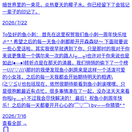
暗世界里的一束花，炎热夏天的椰子水。你已经留下了会铭记
一辈子的印记了。
2026/7/22
To坠好的鱼小刺： 首先在这里祝贺我们鱼小刺一周年快乐哇
🎉^ ^ 希望之后的每一天鱼小刺都能开开森森哒～ 下面就要说
一些心里话啦，其实我很早就遇到了你，只是那时的我对于你
来说更像是一个偶尔来一次的路人(╥﹏╥)也许对于你来说也是
如此(●--●)转折点是在那天的清晨，我们悄悄的偷下了一个榜
一(///▽///)那时的我便发现鱼小刺原来是这样一个活泼可爱
的小女孩，之后的每一天我都会开始期待明天的相遇\
(≧▽≦)/也包括现在，依然很期待能看到鱼小刺诶嘿嘿，只
是很抱歉最近有点忙，很多事情凑在了一起，没办法天天来看
你啦(╥﹏╥) 不过我会尽快解决的！ 最后！祝鱼小刺周年快
乐！之后的每一天都要开开心心的(⌒▽⌒) by——你猜猜^ ^
2026/7/16
查看全部 →