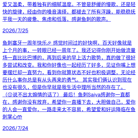
爱又温柔，带着独有的细腻温度。不管是舒缓的慢歌，还是轻
快的旋律，经由你的嗓音演绎，都褪去了所有浮躁，能稳稳抚
平我一天的疲惫、焦虑和低落，感谢鱼刺的歌声。
2026/7/25
鱼刺塞牙一周年快乐🎉 感觉时间过的好快啊，百天好像就是
上个月的事，一转眼已经一周年了。我还记得你刚开始做流量
场一直比比巴博的，再到后来的早上活力歌势，真的做了很好
多尝试和改变。我和你好像也一起经历了好多，见证你嘴上想
要摆烂却一直努力，看到你就算状态不好也积极调整，无论经
历什么事你总是有从头再来的勇气。 其实我们俩认识到现在
也没有很久，但是你早就是我生活中理所当然的存在了。
（😗说不出太煽情的话了） 最后！鱼刺Saiya感谢你一直都
在，感谢你没有放弃，希望你一直播下去，大胆做自己，爱你
的人会一直爱你，一路走来太不容易，希望爱和好运降临在鱼
刺掌心🤲
2026/7/24