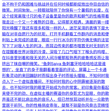
会不拘于仍和困难与挑战并在任何时候都能绽放出夺目自信的
微笑。时间匆匆，一转眼就陪伴了你快有一个暑假的长度，在
这个经常离我寸尺的电子设备里是你的歌声和朝气的性格带着
我走过一个又一个难熬的日夜。记得那天相遇，清晨的第一缕
阳光唤醒了我还有很多和我一样的人，迷茫呆滞的表情下是大
脑在对非自愿行为的抗拒，打开手机翻看工作群内的消息和便
利贴上未完成的进度，眼底一行行冰冷的字符仿佛无情的法官
写下了对我人生的判决，而耳边传来的都市喧嚣无时无刻的不
在提醒着世界对我的冷漠，深吸了几口气咽下了喉头的呜嘤，
在抖音里划着和我无关的人间冷暖那股熟悉的疲惫感反而让我
挤出了抹自嘲的微笑。“鱼刺Saiya 鱼刺塞牙哈哈哈哈这是谁
想的”，坐直了的身子我翻看着里面的评论，屏幕上一个卡通
形象灵动的来回蹦跶时而探出身子时而摇头摆脑，不知何时我
点入了一个虚拟直播间，不知何时我的心中阴霾被逐渐的散
去，也不知何时我的眼里开始成为你的常客。初印象是你看起
来使不完的劲，在虚拟主播的赛道你的身影尤为显眼，你的歌
声虽还不能比肩出色的音乐人，但已然悦耳动听并在一众歌势
里居于前列，你的性格俏皮乖张，桀骜不驯是你风骨古灵精怪